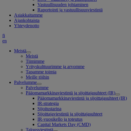
Vastuullisuuden johtaminen
Raportointi ja vastuullisuusviestintä
Asiakkaitamme
Ajankohtaista
Yhteydenotto
fi
en
Meistä
Meistä
Tiimimme
Yrityskulttuurimme ja arvomme
Tapamme toimia
Meille töihin
Palvelumme
Palvelumme
Pääomamarkkinaviestintä ja sijoittajasuhteet (IR)
Pääomamarkkinaviestintä ja sijoittajasuhteet (IR)
IR-strategia
Sijoitustarina
Sijoittajaviestintä ja sijoittajasuhteet
IR-vuosikello ja toteutus
Capital Markets Day (CMD)
Talousviestintä