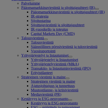
Palvelumme
Pääomamarkkinaviestintä ja sijoittajasuhteet (IR)
Pääomamarkkinaviestintä ja sijoittajasuhteet (IR)
IR-strategia
Sijoitustarina
Sijoittajaviestintä ja sijoittajasuhteet
IR-vuosikello ja toteutus
Capital Markets Day (CMD)
Talousviestintä
Talousviestintä
Säännöllinen pörssiviestintä ja tulosviestintä
Vuosiraportointi
Yritysjärjestelyt ja listautumiset
Yritysjärjestelyt ja listautumiset
Yritysjärjestelyviestintä (M&A)
Transaktio- ja listautumisviestintä (IPO)
Erityistilanteet
Strateginen viestintä ja maine
Strateginen viestintä ja maine
Ajatusjohtajuus ja tunnettuus
Muutostilanne- ja kriisiviestintä
Mediaviestintä (PR)
Kestävyys ja ESG-neuvonanto
Kestävyys ja ESG-neuvonanto
ESG – määrittely ja painopisteet