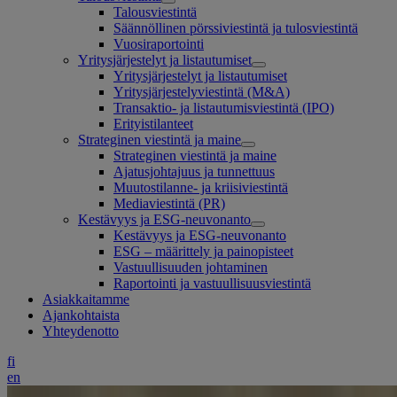
Talousviestintä
Säännöllinen pörssiviestintä ja tulosviestintä
Vuosiraportointi
Yritysjärjestelyt ja listautumiset
Yritysjärjestelyt ja listautumiset
Yritysjärjestelyviestintä (M&A)
Transaktio- ja listautumisviestintä (IPO)
Erityistilanteet
Strateginen viestintä ja maine
Strateginen viestintä ja maine
Ajatusjohtajuus ja tunnettuus
Muutostilanne- ja kriisiviestintä
Mediaviestintä (PR)
Kestävyys ja ESG-neuvonanto
Kestävyys ja ESG-neuvonanto
ESG – määrittely ja painopisteet
Vastuullisuuden johtaminen
Raportointi ja vastuullisuusviestintä
Asiakkaitamme
Ajankohtaista
Yhteydenotto
fi
en