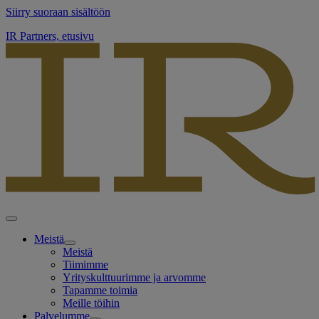
Siirry suoraan sisältöön
IR Partners, etusivu
Meistä
Meistä
Tiimimme
Yrityskulttuurimme ja arvomme
Tapamme toimia
Meille töihin
Palvelumme