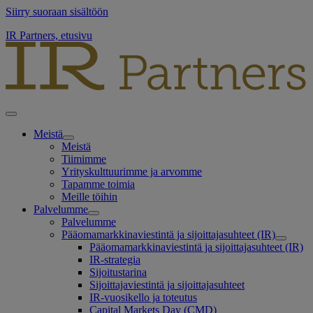
Siirry suoraan sisältöön
IR Partners, etusivu
Meistä
Meistä
Tiimimme
Yrityskulttuurimme ja arvomme
Tapamme toimia
Meille töihin
Palvelumme
Palvelumme
Pääomamarkkinaviestintä ja sijoittajasuhteet (IR)
Pääomamarkkinaviestintä ja sijoittajasuhteet (IR)
IR-strategia
Sijoitustarina
Sijoittajaviestintä ja sijoittajasuhteet
IR-vuosikello ja toteutus
Capital Markets Day (CMD)