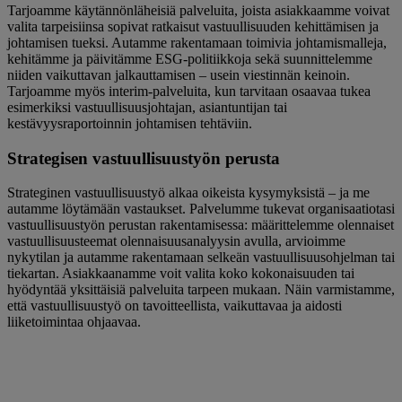
Tarjoamme käytännönläheisiä palveluita, joista asiakkaamme voivat
valita tarpeisiinsa sopivat ratkaisut vastuullisuuden kehittämisen ja
johtamisen tueksi. Autamme rakentamaan toimivia johtamismalleja,
kehitämme ja päivitämme ESG-politiikkoja sekä suunnittelemme
niiden vaikuttavan jalkauttamisen – usein viestinnän keinoin.
Tarjoamme myös interim-palveluita, kun tarvitaan osaavaa tukea
esimerkiksi vastuullisuusjohtajan, asiantuntijan tai
kestävyysraportoinnin johtamisen tehtäviin.
Strategisen vastuullisuustyön perusta
Strateginen vastuullisuustyö alkaa oikeista kysymyksistä – ja me
autamme löytämään vastaukset. Palvelumme tukevat organisaatiotasi
vastuullisuustyön perustan rakentamisessa: määrittelemme olennaiset
vastuullisuusteemat olennaisuusanalyysin avulla, arvioimme
nykytilan ja autamme rakentamaan selkeän vastuullisuusohjelman tai
tiekartan. Asiakkaanamme voit valita koko kokonaisuuden tai
hyödyntää yksittäisiä palveluita tarpeen mukaan. Näin varmistamme,
että vastuullisuustyö on tavoitteellista, vaikuttavaa ja aidosti
liiketoimintaa ohjaavaa.