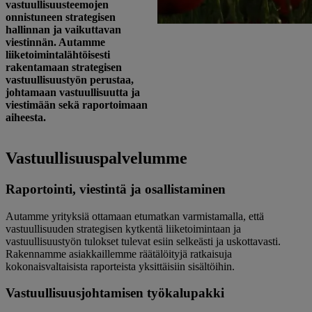
vastuullisuusteemojen
onnistuneen strategisen
hallinnan ja vaikuttavan
viestinnän. Autamme
liiketoimintalähtöisesti
rakentamaan strategisen
vastuullisuustyön perustaa,
johtamaan vastuullisuutta ja
viestimään sekä raportoimaan
aiheesta.
Vastuullisuuspalvelumme
Raportointi, viestintä ja osallistaminen
Autamme yrityksiä ottamaan etumatkan varmistamalla, että
vastuullisuuden strategisen kytkentä liiketoimintaan ja
vastuullisuustyön tulokset tulevat esiin selkeästi ja uskottavasti.
Rakennamme asiakkaillemme räätälöityjä ratkaisuja
kokonaisvaltaisista raporteista yksittäisiin sisältöihin.
Vastuullisuusjohtamisen työkalupakki