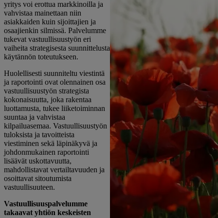
yritys voi erottua markkinoilla ja
vahvistaa mainettaan niin
asiakkaiden kuin sijoittajien ja
osaajienkin silmissä. Palvelumme
tukevat vastuullisuustyön eri
vaiheita strategisesta suunnittelusta
käytännön toteutukseen.
Huolellisesti suunniteltu viestintä
ja raportointi ovat olennainen osa
vastuullisuustyön strategista
kokonaisuutta, joka rakentaa
luottamusta, tukee liiketoiminnan
suuntaa ja vahvistaa
kilpailuasemaa. Vastuullisuustyön
tuloksista ja tavoitteista
viestiminen sekä läpinäkyvä ja
johdonmukainen raportointi
lisäävät uskottavuutta,
mahdollistavat vertailtavuuden ja
osoittavat sitoutumista
vastuullisuuteen.
Vastuullisuuspalvelumme
takaavat yhtiön keskeisten