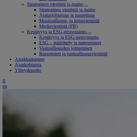
Strateginen viestintä ja maine
Strateginen viestintä ja maine
Ajatusjohtajuus ja tunnettuus
Muutostilanne- ja kriisiviestintä
Mediaviestintä (PR)
Kestävyys ja ESG-neuvonanto
Kestävyys ja ESG-neuvonanto
ESG – määrittely ja painopisteet
Vastuullisuuden johtaminen
Raportointi ja vastuullisuusviestintä
Asiakkaitamme
Ajankohtaista
Yhteydenotto
fi
en