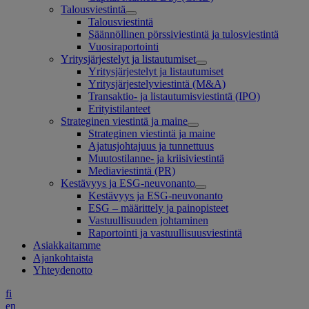
Talousviestintä
Talousviestintä
Säännöllinen pörssiviestintä ja tulosviestintä
Vuosiraportointi
Yritysjärjestelyt ja listautumiset
Yritysjärjestelyt ja listautumiset
Yritysjärjestelyviestintä (M&A)
Transaktio- ja listautumisviestintä (IPO)
Erityistilanteet
Strateginen viestintä ja maine
Strateginen viestintä ja maine
Ajatusjohtajuus ja tunnettuus
Muutostilanne- ja kriisiviestintä
Mediaviestintä (PR)
Kestävyys ja ESG-neuvonanto
Kestävyys ja ESG-neuvonanto
ESG – määrittely ja painopisteet
Vastuullisuuden johtaminen
Raportointi ja vastuullisuusviestintä
Asiakkaitamme
Ajankohtaista
Yhteydenotto
fi
en