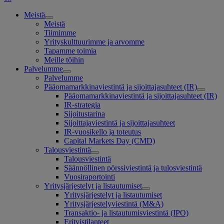
Meistä
Meistä
Tiimimme
Yrityskulttuurimme ja arvomme
Tapamme toimia
Meille töihin
Palvelumme
Palvelumme
Pääomamarkkinaviestintä ja sijoittajasuhteet (IR)
Pääomamarkkinaviestintä ja sijoittajasuhteet (IR)
IR-strategia
Sijoitustarina
Sijoittajaviestintä ja sijoittajasuhteet
IR-vuosikello ja toteutus
Capital Markets Day (CMD)
Talousviestintä
Talousviestintä
Säännöllinen pörssiviestintä ja tulosviestintä
Vuosiraportointi
Yritysjärjestelyt ja listautumiset
Yritysjärjestelyt ja listautumiset
Yritysjärjestelyviestintä (M&A)
Transaktio- ja listautumisviestintä (IPO)
Erityistilanteet