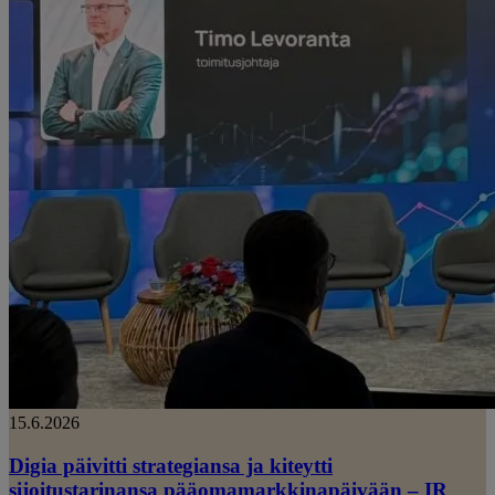
15.6.2026
Digia päivitti strategiansa ja kiteytti
sijoitustarinansa pääomamarkkinapäivään – IR