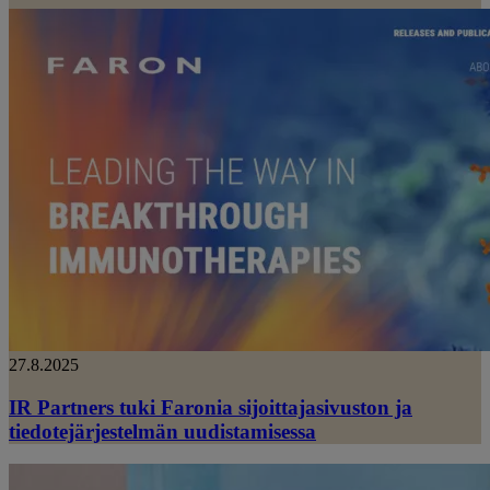
27.8.2025
IR Partners tuki Faronia sijoittajasivuston ja
tiedotejärjestelmän uudistamisessa