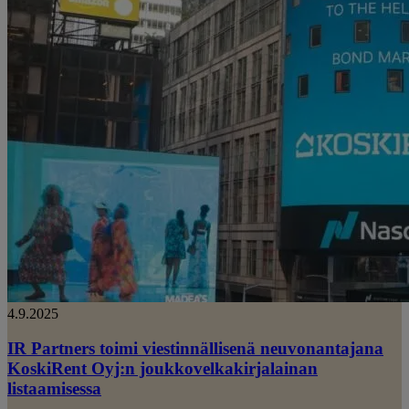
4.9.2025
IR Partners toimi viestinnällisenä neuvonantajana
KoskiRent Oyj:n joukkovelkakirjalainan
listaamisessa