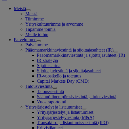
Meistä
Meistä
Tiimimme
Yrityskulttuurimme ja arvomme
Tapamme toimia
Meille töihin
Palvelumme
Palvelumme
Pääomamarkkinaviestintä ja sijoittajasuhteet (IR)
Pääomamarkkinaviestintä ja sijoittajasuhteet (IR)
IR-strategia
Sijoitustarina
Sijoittajaviestintä ja sijoittajasuhteet
IR-vuosikello ja toteutus
Capital Markets Day (CMD)
Talousviestintä
Talousviestintä
Säännöllinen pörssiviestintä ja tulosviestintä
Vuosiraportointi
Yritysjärjestelyt ja listautumiset
Yritysjärjestelyt ja listautumiset
Yritysjärjestelyviestintä (M&A)
Transaktio- ja listautumisviestintä (IPO)
Erityistilanteet