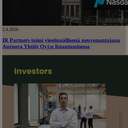
2.4.2026
IR Partners toimi viestinnällisenä neuvonantajana
Auroora Yhtiöt Oyj:n listautumisessa