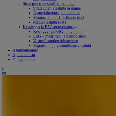
Strateginen viestintä ja maine
Strateginen viestintä ja maine
Ajatusjohtajuus ja tunnettuus
Muutostilanne- ja kriisiviestintä
Mediaviestintä (PR)
Kestävyys ja ESG-neuvonanto
Kestävyys ja ESG-neuvonanto
ESG – määrittely ja painopisteet
Vastuullisuuden johtaminen
Raportointi ja vastuullisuusviestintä
Asiakkaitamme
Ajankohtaista
Yhteydenotto
fi
en