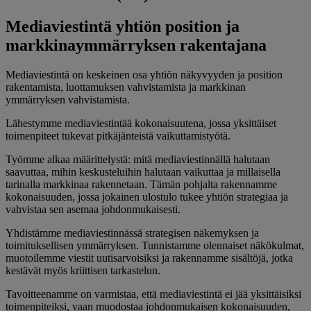
Mediaviestintä yhtiön position ja
markkinaymmärryksen rakentajana
Mediaviestintä on keskeinen osa yhtiön näkyvyyden ja position
rakentamista, luottamuksen vahvistamista ja markkinan
ymmärryksen vahvistamista.
Lähestymme mediaviestintää kokonaisuutena, jossa yksittäiset
toimenpiteet tukevat pitkäjänteistä vaikuttamistyötä.
Työmme alkaa määrittelystä: mitä mediaviestinnällä halutaan
saavuttaa, mihin keskusteluihin halutaan vaikuttaa ja millaisella
tarinalla markkinaa rakennetaan. Tämän pohjalta rakennamme
kokonaisuuden, jossa jokainen ulostulo tukee yhtiön strategiaa ja
vahvistaa sen asemaa johdonmukaisesti.
Yhdistämme mediaviestinnässä strategisen näkemyksen ja
toimituksellisen ymmärryksen. Tunnistamme olennaiset näkökulmat,
muotoilemme viestit uutisarvoisiksi ja rakennamme sisältöjä, jotka
kestävät myös kriittisen tarkastelun.
Tavoitteenamme on varmistaa, että mediaviestintä ei jää yksittäisiksi
toimenpiteiksi, vaan muodostaa johdonmukaisen kokonaisuuden,