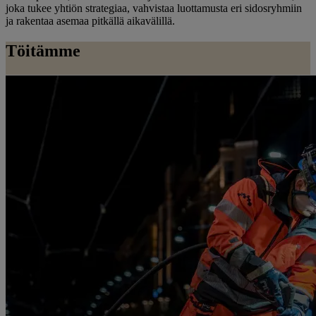
joka tukee yhtiön strategiaa, vahvistaa luottamusta eri sidosryhmiin
ja rakentaa asemaa pitkällä aikavälillä.
Töitämme