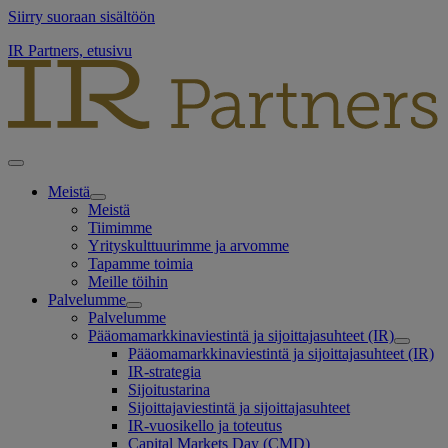
Siirry suoraan sisältöön
IR Partners, etusivu
Meistä
Meistä
Tiimimme
Yrityskulttuurimme ja arvomme
Tapamme toimia
Meille töihin
Palvelumme
Palvelumme
Pääomamarkkinaviestintä ja sijoittajasuhteet (IR)
Pääomamarkkinaviestintä ja sijoittajasuhteet (IR)
IR-strategia
Sijoitustarina
Sijoittajaviestintä ja sijoittajasuhteet
IR-vuosikello ja toteutus
Capital Markets Day (CMD)