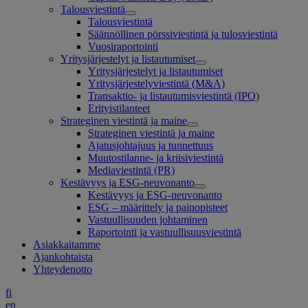
Talousviestintä
Talousviestintä
Säännöllinen pörssiviestintä ja tulosviestintä
Vuosiraportointi
Yritysjärjestelyt ja listautumiset
Yritysjärjestelyt ja listautumiset
Yritysjärjestelyviestintä (M&A)
Transaktio- ja listautumisviestintä (IPO)
Erityistilanteet
Strateginen viestintä ja maine
Strateginen viestintä ja maine
Ajatusjohtajuus ja tunnettuus
Muutostilanne- ja kriisiviestintä
Mediaviestintä (PR)
Kestävyys ja ESG-neuvonanto
Kestävyys ja ESG-neuvonanto
ESG – määrittely ja painopisteet
Vastuullisuuden johtaminen
Raportointi ja vastuullisuusviestintä
Asiakkaitamme
Ajankohtaista
Yhteydenotto
fi
en