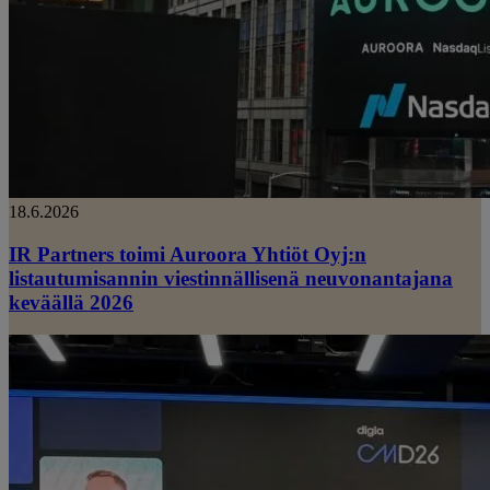
18.6.2026
IR Partners toimi Auroora Yhtiöt Oyj:n
listautumisannin viestinnällisenä neuvonantajana
keväällä 2026