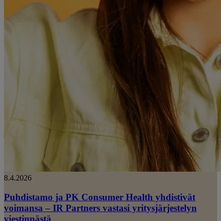
8.4.2026
Puhdistamo ja PK Consumer Health yhdistivät
voimansa – IR Partners vastasi yritysjärjestelyn
viestinnästä