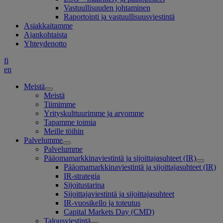
Vastuullisuuden johtaminen
Raportointi ja vastuullisuusviestintä
Asiakkaitamme
Ajankohtaista
Yhteydenotto
fi
en
Meistä
Meistä
Tiimimme
Yrityskulttuurimme ja arvomme
Tapamme toimia
Meille töihin
Palvelumme
Palvelumme
Pääomamarkkinaviestintä ja sijoittajasuhteet (IR)
Pääomamarkkinaviestintä ja sijoittajasuhteet (IR)
IR-strategia
Sijoitustarina
Sijoittajaviestintä ja sijoittajasuhteet
IR-vuosikello ja toteutus
Capital Markets Day (CMD)
Talousviestintä