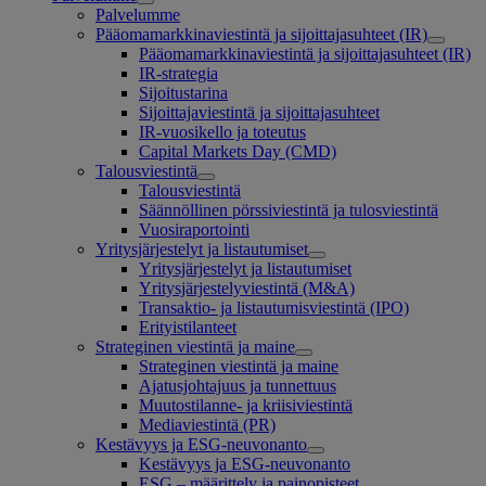
Palvelumme
Pääomamarkkinaviestintä ja sijoittajasuhteet (IR)
Pääomamarkkinaviestintä ja sijoittajasuhteet (IR)
IR-strategia
Sijoitustarina
Sijoittajaviestintä ja sijoittajasuhteet
IR-vuosikello ja toteutus
Capital Markets Day (CMD)
Talousviestintä
Talousviestintä
Säännöllinen pörssiviestintä ja tulosviestintä
Vuosiraportointi
Yritysjärjestelyt ja listautumiset
Yritysjärjestelyt ja listautumiset
Yritysjärjestelyviestintä (M&A)
Transaktio- ja listautumisviestintä (IPO)
Erityistilanteet
Strateginen viestintä ja maine
Strateginen viestintä ja maine
Ajatusjohtajuus ja tunnettuus
Muutostilanne- ja kriisiviestintä
Mediaviestintä (PR)
Kestävyys ja ESG-neuvonanto
Kestävyys ja ESG-neuvonanto
ESG – määrittely ja painopisteet