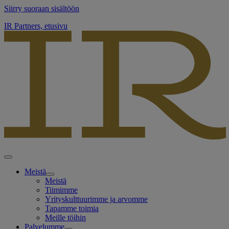
Siirry suoraan sisältöön
IR Partners, etusivu
Meistä
Meistä
Tiimimme
Yrityskulttuurimme ja arvomme
Tapamme toimia
Meille töihin
Palvelumme