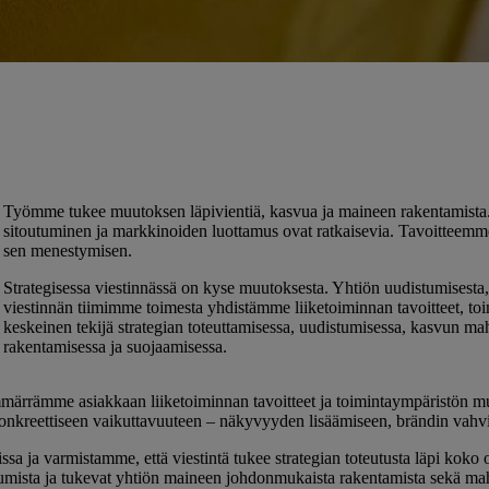
Työmme tukee muutoksen läpivientiä, kasvua ja maineen rakentamista. 
sitoutuminen ja markkinoiden luottamus ovat ratkaisevia. Tavoitteemme 
sen menestymisen.
Strategisessa viestinnässä on kyse muutoksesta. Yhtiön uudistumisesta
viestinnän tiimimme toimesta yhdistämme liiketoiminnan tavoitteet, to
keskeinen tekijä strategian toteuttamisessa, uudistumisessa, kasvun m
rakentamisessa ja suojaamisessa.
märrämme asiakkaan liiketoiminnan tavoitteet ja toimintaympäristön m
 konkreettiseen vaikuttavuuteen – näkyvyyden lisäämiseen, brändin vahv
ssa ja varmistamme, että viestintä tukee strategian toteutusta läpi ko
tumista ja tukevat yhtiön maineen johdonmukaista rakentamista sekä mahd