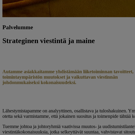
Palvelumme
Strateginen viestintä ja maine
Autamme asiakkaitamme yhdistämään liiketoiminnan tavoitteet,
toimintaympäristön muutokset ja vaikuttavan viestinnän
johdonmukaiseksi kokonaisuudeksi.
Lähestymistapamme on analyyttinen, osallistava ja tuloshakuinen. Ym
otetta sekä varmistamme, että jokainen suositus ja toimenpide tähtää
Tuemme johtoa ja johtoryhmiä vaativissa muutos- ja uudistumistilantei
viestintäkokonaisuuksia, jotka selkeyttävät suuntaa, vahvistavat sitou