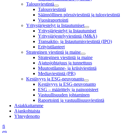
Talousviestintä
Talousviestintä
Säännöllinen pörssiviestintä ja tulosviestintä
Vuosiraportointi
Yritysjärjestelyt ja listautumiset
Yritysjärjestelyt ja listautumiset
Yritysjärjestelyviestintä (M&A)
Transaktio- ja listautumisviestintä (IPO)
Erityistilanteet
Strateginen viestintä ja maine
Strateginen viestintä ja maine
Ajatusjohtajuus ja tunnettuus
Muutostilanne- ja kriisiviestintä
Mediaviestintä (PR)
Kestävyys ja ESG-neuvonanto
Kestävyys ja ESG-neuvonanto
ESG – määrittely ja painopisteet
Vastuullisuuden johtaminen
Raportointi ja vastuullisuusviestintä
Asiakkaitamme
Ajankohtaista
Yhteydenotto
fi
en