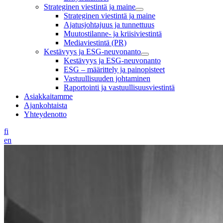
Strateginen viestintä ja maine
Strateginen viestintä ja maine
Ajatusjohtajuus ja tunnettuus
Muutostilanne- ja kriisiviestintä
Mediaviestintä (PR)
Kestävyys ja ESG-neuvonanto
Kestävyys ja ESG-neuvonanto
ESG – määrittely ja painopisteet
Vastuullisuuden johtaminen
Raportointi ja vastuullisuusviestintä
Asiakkaitamme
Ajankohtaista
Yhteydenotto
fi
en