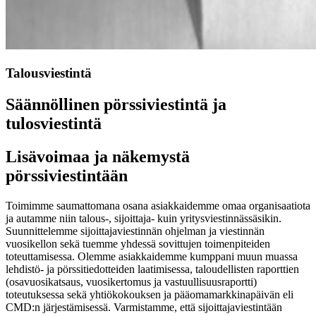
Talousviestintä
Säännöllinen pörssiviestintä ja
tulosviestintä
Lisävoimaa ja näkemystä
pörssiviestintään
Toimimme saumattomana osana asiakkaidemme omaa organisaatiota
ja autamme niin talous-, sijoittaja- kuin yritysviestinnässäsikin.
Suunnittelemme sijoittajaviestinnän ohjelman ja viestinnän
vuosikellon sekä tuemme yhdessä sovittujen toimenpiteiden
toteuttamisessa. Olemme asiakkaidemme kumppani muun muassa
lehdistö- ja pörssitiedotteiden laatimisessa, taloudellisten raporttien
(osavuosikatsaus, vuosikertomus ja vastuullisuusraportti)
toteutuksessa sekä yhtiökokouksen ja pääomamarkkinapäivän eli
CMD:n järjestämisessä. Varmistamme, että sijoittajaviestintään