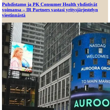
Puhdistamo ja PK Consumer Health yhdistivät
voimansa – IR Partners vastasi yritysjärjestelyn
viestinnästä