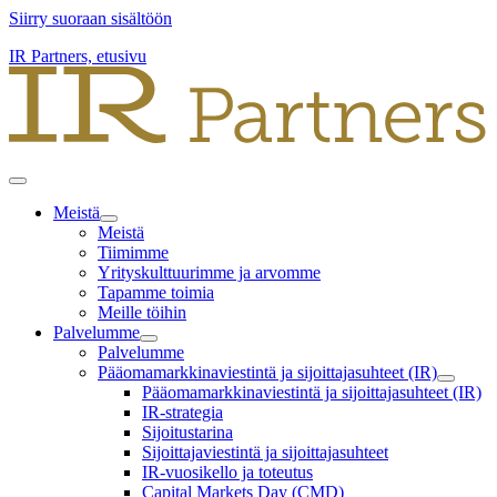
Siirry suoraan sisältöön
IR Partners, etusivu
Meistä
Meistä
Tiimimme
Yrityskulttuurimme ja arvomme
Tapamme toimia
Meille töihin
Palvelumme
Palvelumme
Pääomamarkkinaviestintä ja sijoittajasuhteet (IR)
Pääomamarkkinaviestintä ja sijoittajasuhteet (IR)
IR-strategia
Sijoitustarina
Sijoittajaviestintä ja sijoittajasuhteet
IR-vuosikello ja toteutus
Capital Markets Day (CMD)