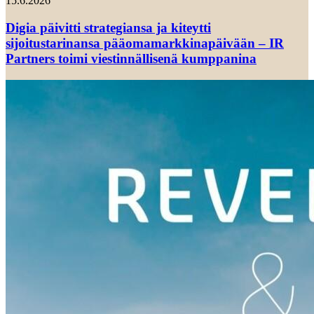
15.6.2026
Digia päivitti strategiansa ja kiteytti
sijoitustarinansa pääomamarkkinapäivään – IR
Partners toimi viestinnällisenä kumppanina