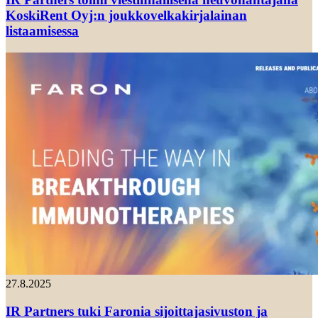
KoskiRent Oyj:n joukkovelkakirjalainan
listaamisessa
27.8.2025
IR Partners tuki Faronia sijoittajasivuston ja