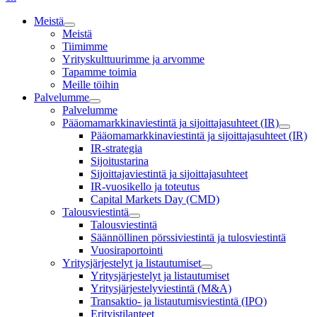
Meistä
Meistä
Tiimimme
Yrityskulttuurimme ja arvomme
Tapamme toimia
Meille töihin
Palvelumme
Palvelumme
Pääomamarkkinaviestintä ja sijoittajasuhteet (IR)
Pääomamarkkinaviestintä ja sijoittajasuhteet (IR)
IR-strategia
Sijoitustarina
Sijoittajaviestintä ja sijoittajasuhteet
IR-vuosikello ja toteutus
Capital Markets Day (CMD)
Talousviestintä
Talousviestintä
Säännöllinen pörssiviestintä ja tulosviestintä
Vuosiraportointi
Yritysjärjestelyt ja listautumiset
Yritysjärjestelyt ja listautumiset
Yritysjärjestelyviestintä (M&A)
Transaktio- ja listautumisviestintä (IPO)
Erityistilanteet