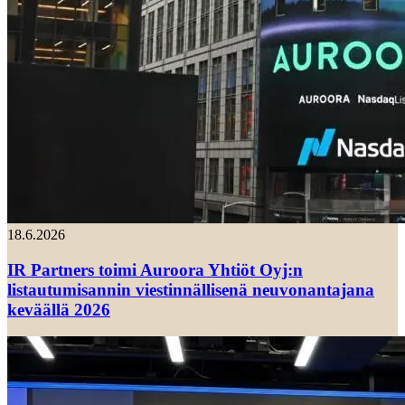
18.6.2026
IR Partners toimi Auroora Yhtiöt Oyj:n
listautumisannin viestinnällisenä neuvonantajana
keväällä 2026