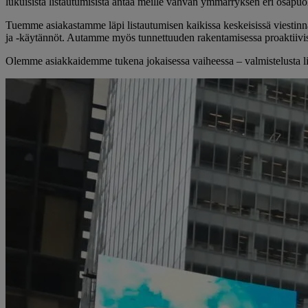
lukuisista listautumisista antaa meille vahvan ymmärryksen eri osapuol
Tuemme asiakastamme läpi listautumisen kaikissa keskeisissä viestinn
ja -käytännöt. Autamme myös tunnettuuden rakentamisessa proaktiivise
Olemme asiakkaidemme tukena jokaisessa vaiheessa – valmistelusta li