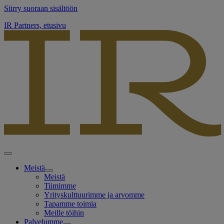
Siirry suoraan sisältöön
IR Partners, etusivu
Meistä
Meistä
Tiimimme
Yrityskulttuurimme ja arvomme
Tapamme toimia
Meille töihin
Palvelumme