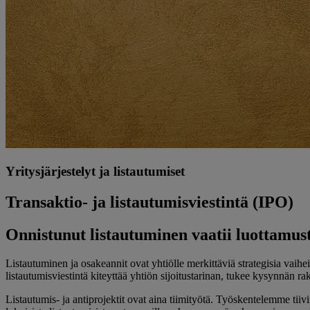
Yritysjärjestelyt ja listautumiset
Transaktio- ja listautumisviestintä (IPO)
Onnistunut listautuminen vaatii luottamusta
Listautuminen ja osakeannit ovat yhtiölle merkittäviä strategisia vai
listautumisviestintä kiteyttää yhtiön sijoitustarinan, tukee kysynnän r
Listautumis- ja antiprojektit ovat aina tiimityötä. Työskentelemme 