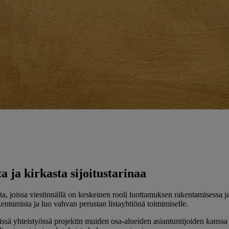
 ja kirkasta sijoitustarinaa
heita, joissa viestinnällä on keskeinen rooli luottamuksen rakentamises
akentumista ja luo vahvan perustan listayhtiönä toimimiselle.
tiiviissä yhteistyössä projektin muiden osa-alueiden asiantuntijoiden 