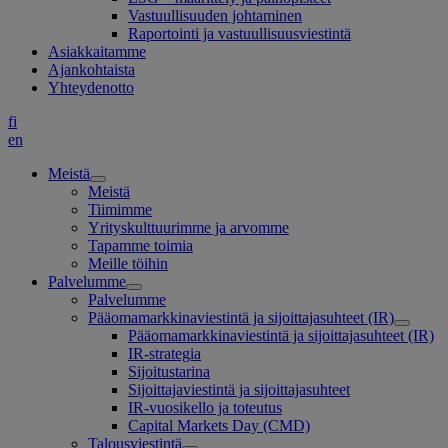
Vastuullisuuden johtaminen
Raportointi ja vastuullisuusviestintä
Asiakkaitamme
Ajankohtaista
Yhteydenotto
fi
en
Meistä
Meistä
Tiimimme
Yrityskulttuurimme ja arvomme
Tapamme toimia
Meille töihin
Palvelumme
Palvelumme
Pääomamarkkinaviestintä ja sijoittajasuhteet (IR)
Pääomamarkkinaviestintä ja sijoittajasuhteet (IR)
IR-strategia
Sijoitustarina
Sijoittajaviestintä ja sijoittajasuhteet
IR-vuosikello ja toteutus
Capital Markets Day (CMD)
Talousviestintä