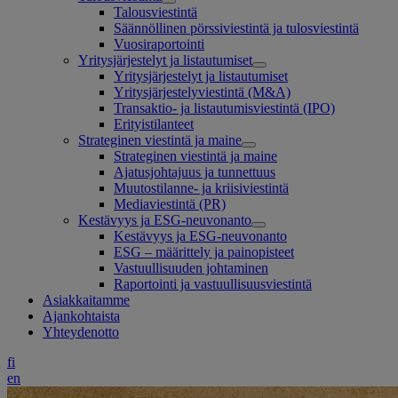
Talousviestintä
Säännöllinen pörssiviestintä ja tulosviestintä
Vuosiraportointi
Yritysjärjestelyt ja listautumiset
Yritysjärjestelyt ja listautumiset
Yritysjärjestelyviestintä (M&A)
Transaktio- ja listautumisviestintä (IPO)
Erityistilanteet
Strateginen viestintä ja maine
Strateginen viestintä ja maine
Ajatusjohtajuus ja tunnettuus
Muutostilanne- ja kriisiviestintä
Mediaviestintä (PR)
Kestävyys ja ESG-neuvonanto
Kestävyys ja ESG-neuvonanto
ESG – määrittely ja painopisteet
Vastuullisuuden johtaminen
Raportointi ja vastuullisuusviestintä
Asiakkaitamme
Ajankohtaista
Yhteydenotto
fi
en