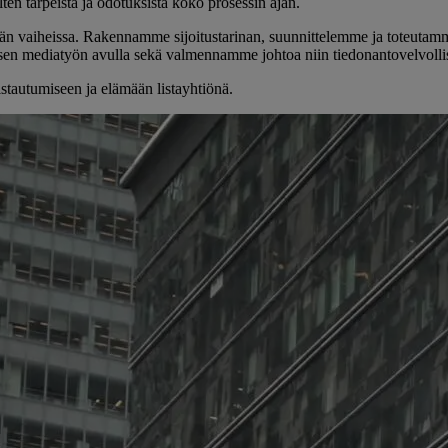
ten tarpeista ja odotuksista koko prosessin ajan.
än vaiheissa. Rakennamme sijoitustarinan, suunnittelemme ja toteutamm
n mediatyön avulla sekä valmennamme johtoa niin tiedonantovelvollisuu
stautumiseen ja elämään listayhtiönä.