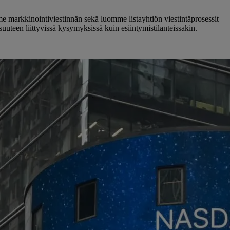
e markkinointiviestinnän sekä luomme listayhtiön viestintäprosessit
teen liittyvissä kysymyksissä kuin esiintymistilanteissakin.