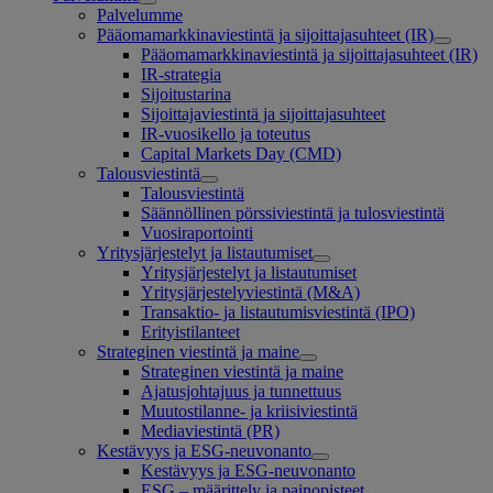
Palvelumme
Pääomamarkkinaviestintä ja sijoittajasuhteet (IR)
Pääomamarkkinaviestintä ja sijoittajasuhteet (IR)
IR-strategia
Sijoitustarina
Sijoittajaviestintä ja sijoittajasuhteet
IR-vuosikello ja toteutus
Capital Markets Day (CMD)
Talousviestintä
Talousviestintä
Säännöllinen pörssiviestintä ja tulosviestintä
Vuosiraportointi
Yritysjärjestelyt ja listautumiset
Yritysjärjestelyt ja listautumiset
Yritysjärjestelyviestintä (M&A)
Transaktio- ja listautumisviestintä (IPO)
Erityistilanteet
Strateginen viestintä ja maine
Strateginen viestintä ja maine
Ajatusjohtajuus ja tunnettuus
Muutostilanne- ja kriisiviestintä
Mediaviestintä (PR)
Kestävyys ja ESG-neuvonanto
Kestävyys ja ESG-neuvonanto
ESG – määrittely ja painopisteet