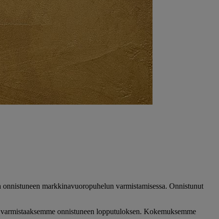
sa ja onnistuneen markkinavuoropuhelun varmistamisessa. Onnistunut
kanssa varmistaaksemme onnistuneen lopputuloksen. Kokemuksemme