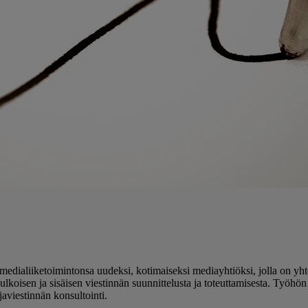
edialiiketoimintonsa uudeksi, kotimaiseksi mediayhtiöksi, jolla on yht
n ulkoisen ja sisäisen viestinnän suunnittelusta ja toteuttamisesta. Työh
javiestinnän konsultointi.