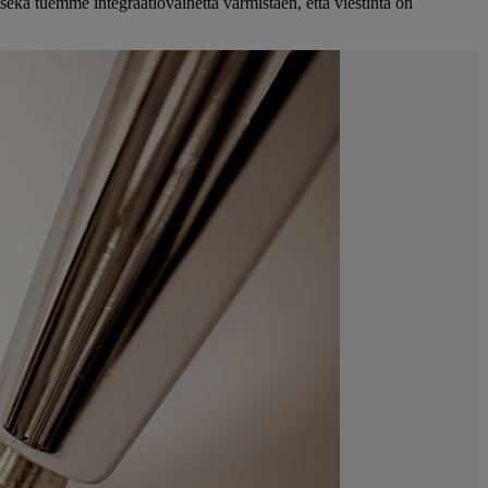
ekä tuemme integraatiovaihetta varmistaen, että viestintä on