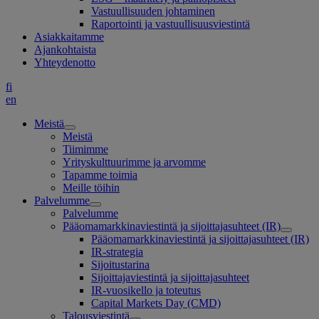
Vastuullisuuden johtaminen
Raportointi ja vastuullisuusviestintä
Asiakkaitamme
Ajankohtaista
Yhteydenotto
fi
en
Meistä
Meistä
Tiimimme
Yrityskulttuurimme ja arvomme
Tapamme toimia
Meille töihin
Palvelumme
Palvelumme
Pääomamarkkinaviestintä ja sijoittajasuhteet (IR)
Pääomamarkkinaviestintä ja sijoittajasuhteet (IR)
IR-strategia
Sijoitustarina
Sijoittajaviestintä ja sijoittajasuhteet
IR-vuosikello ja toteutus
Capital Markets Day (CMD)
Talousviestintä