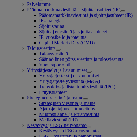
Palvelumme
Pääomamarkkinaviestintä ja sijoittajasuhteet (IR)
Pääomamarkkinaviestintä ja sijoittajasuhteet (IR)
IR-strategia
Sijoitustarina
Sijoittajaviestintä ja sijoittajasuhteet
IR-vuosikello ja toteutus
Capital Markets Day (CMD)
Talousviestintä
Talousviestintä
Säännöllinen pörssiviestintä ja tulosviestintä
Vuosiraportointi
Yritysjärjestelyt ja listautumiset
Yritysjärjestelyt ja listautumiset
Yritysjärjestelyviestintä (M&A)
Transaktio- ja listautumisviestintä (IPO)
Erityistilanteet
Strateginen viestintä ja maine
Strateginen viestintä ja maine
Ajatusjohtajuus ja tunnettuus
Muutostilanne- ja kriisiviestintä
Mediaviestintä (PR)
Kestävyys ja ESG-neuvonanto
Kestävyys ja ESG-neuvonanto
ESG – määrittely ja painopisteet