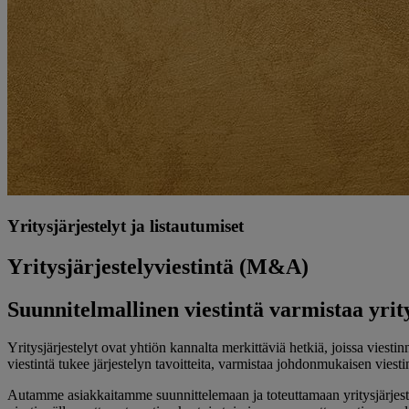
Yritysjärjestelyt ja listautumiset
Yritysjärjestely­viestintä (M&A)
Suunnitelmallinen viestintä varmistaa yrit
Yritysjärjestelyt ovat yhtiön kannalta merkittäviä hetkiä, joissa viest
viestintä tukee järjestelyn tavoitteita, varmistaa johdonmukaisen vies
Autamme asiakkaitamme suunnittelemaan ja toteuttamaan yritysjärjestelyi