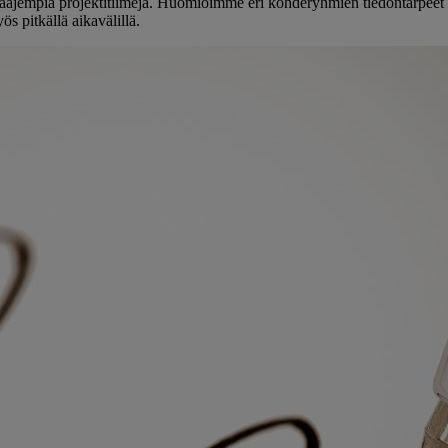
laajempia projektitiimejä. Huomioimme eri kohderyhmien tiedontarpeet s
s pitkällä aikavälillä.