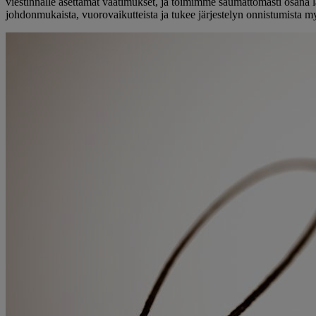
viestinnälle asettamat vaatimukset, ja toimimme saumattomasti osana 
johdonmukaista, vuorovaikutteista ja tukee järjestelyn onnistumista myö