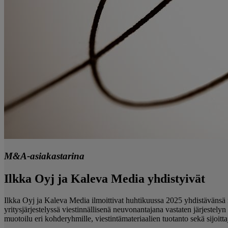
M&A-asiakastarina
Ilkka Oyj ja Kaleva Media yhdistyivät
Ilkka Oyj ja Kaleva Media ilmoittivat huhtikuussa 2025 yhdistävänsä m
yritysjärjestelyssä viestinnällisenä neuvonantajana vastaten järjestely
muotoilu eri kohderyhmille, viestintämateriaalien tuotanto sekä sijoitta