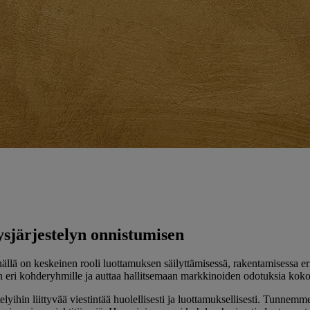
ysjärjestelyn onnistumisen
innällä on keskeinen rooli luottamuksen säilyttämisessä, rakentamisessa e
tin eri kohderyhmille ja auttaa hallitsemaan markkinoiden odotuksia koko
hin liittyvää viestintää huolellisesti ja luottamuksellisesti. Tunnemme 