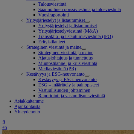
Talousviestintä
Säännöllinen pörssiviestintä ja tulosviestintä
Vuosiraportointi
Yritysjärjestelyt ja listautumiset
Yritysjärjestelyt ja listautumiset
Yritysjärjestelyviestintä (M&A)
Transaktio- ja listautumisviestintä (IPO)
Erityistilanteet
Strateginen viestintä ja maine
Strateginen viestintä ja maine
Ajatusjohtajuus ja tunnettuus
Muutostilanne- ja kriisiviestintä
Mediaviestintä (PR)
Kestävyys ja ESG-neuvonanto
Kestävyys ja ESG-neuvonanto
ESG – määrittely ja painopisteet
Vastuullisuuden johtaminen
Raportointi ja vastuullisuusviestintä
Asiakkaitamme
Ajankohtaista
Yhteydenotto
fi
en