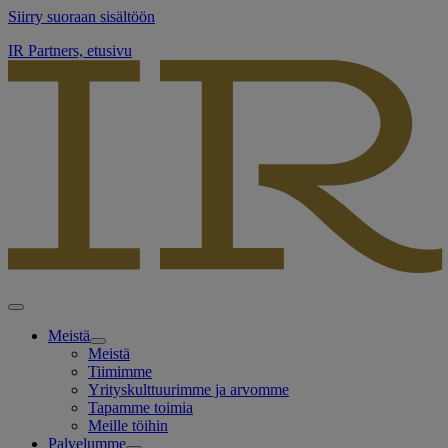
Siirry suoraan sisältöön
IR Partners, etusivu
Meistä
Meistä
Tiimimme
Yrityskulttuurimme ja arvomme
Tapamme toimia
Meille töihin
Palvelumme