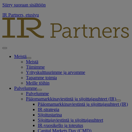
Siirry suoraan sisältöön
IR Partners, etusivu
Meistä
Meistä
Tiimimme
Yrityskulttuurimme ja arvomme
Tapamme toimia
Meille töihin
Palvelumme
Palvelumme
Pääomamarkkinaviestintä ja sijoittajasuhteet (IR)
Pääomamarkkinaviestintä ja sijoittajasuhteet (IR)
IR-strategia
Sijoitustarina
Sijoittajaviestintä ja sijoittajasuhteet
IR-vuosikello ja toteutus
Capital Markets Day (CMD)