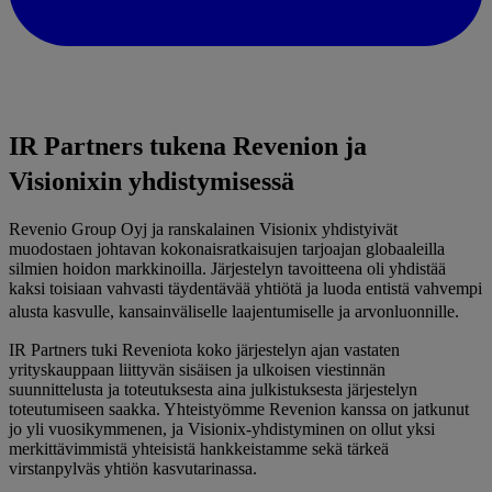
IR Partners tukena Revenion ja
Visionixin yhdistymisessä
Revenio Group Oyj ja ranskalainen Visionix yhdistyivät
muodostaen johtavan kokonaisratkaisujen tarjoajan globaaleilla
silmien hoidon markkinoilla. Järjestelyn tavoitteena oli yhdistää
kaksi toisiaan vahvasti täydentävää yhtiötä ja luoda entistä vahvempi
alusta kasvulle, kansainväliselle laajentumiselle ja arvonluonnille.
IR Partners tuki Reveniota koko järjestelyn ajan vastaten
yrityskauppaan liittyvän sisäisen ja ulkoisen viestinnän
suunnittelusta ja toteutuksesta aina julkistuksesta järjestelyn
toteutumiseen saakka. Yhteistyömme Revenion kanssa on jatkunut
jo yli vuosikymmenen, ja Visionix-yhdistyminen on ollut yksi
merkittävimmistä yhteisistä hankkeistamme sekä tärkeä
virstanpylväs yhtiön kasvutarinassa.