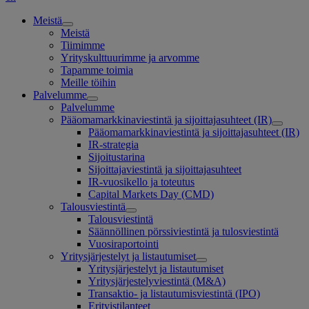
Meistä
Meistä
Tiimimme
Yrityskulttuurimme ja arvomme
Tapamme toimia
Meille töihin
Palvelumme
Palvelumme
Pääomamarkkinaviestintä ja sijoittajasuhteet (IR)
Pääomamarkkinaviestintä ja sijoittajasuhteet (IR)
IR-strategia
Sijoitustarina
Sijoittajaviestintä ja sijoittajasuhteet
IR-vuosikello ja toteutus
Capital Markets Day (CMD)
Talousviestintä
Talousviestintä
Säännöllinen pörssiviestintä ja tulosviestintä
Vuosiraportointi
Yritysjärjestelyt ja listautumiset
Yritysjärjestelyt ja listautumiset
Yritysjärjestelyviestintä (M&A)
Transaktio- ja listautumisviestintä (IPO)
Erityistilanteet