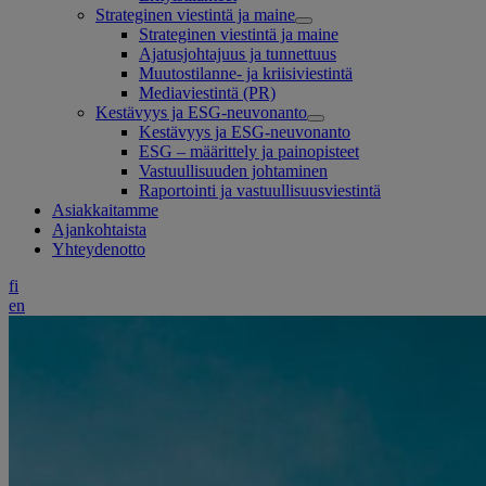
Strateginen viestintä ja maine
Strateginen viestintä ja maine
Ajatusjohtajuus ja tunnettuus
Muutostilanne- ja kriisiviestintä
Mediaviestintä (PR)
Kestävyys ja ESG-neuvonanto
Kestävyys ja ESG-neuvonanto
ESG – määrittely ja painopisteet
Vastuullisuuden johtaminen
Raportointi ja vastuullisuusviestintä
Asiakkaitamme
Ajankohtaista
Yhteydenotto
fi
en