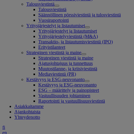
Talousviestintä
Talousviestintä
Säännöllinen pörssiviestintä ja tulosviestintä
Vuosiraportointi
Yritysjärjestelyt ja listautumiset
Yritysjärjestelyt ja listautumiset
Yritysjärjestelyviestintä (M&A)
Transaktio- ja listautumisviestintä (IPO)
Erityistilanteet
Strateginen viestintä ja maine
Strateginen viestintä ja maine
Ajatusjohtajuus ja tunnettuus
Muutostilanne- ja kriisiviestintä
Mediaviestintä (PR)
Kestävyys ja ESG-neuvonanto
Kestävyys ja ESG-neuvonanto
ESG – määrittely ja painopisteet
Vastuullisuuden johtaminen
Raportointi ja vastuullisuusviestintä
Asiakkaitamme
Ajankohtaista
Yhteydenotto
fi
en