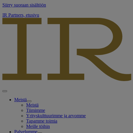
Siirry suoraan sisältöön
IR Partners, etusivu
Meistä
Meistä
Tiimimme
Yrityskulttuurimme ja arvomme
Tapamme toimia
Meille töihin
Palvelumme