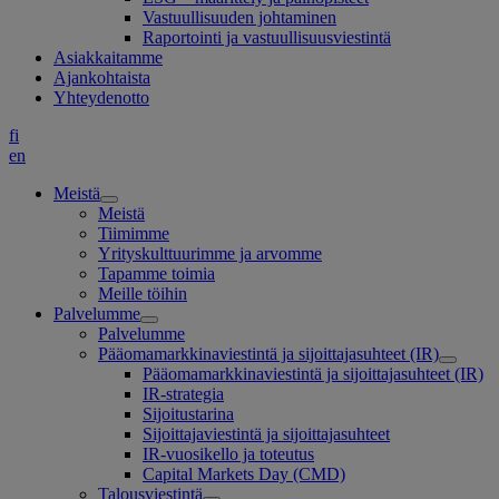
Vastuullisuuden johtaminen
Raportointi ja vastuullisuusviestintä
Asiakkaitamme
Ajankohtaista
Yhteydenotto
fi
en
Meistä
Meistä
Tiimimme
Yrityskulttuurimme ja arvomme
Tapamme toimia
Meille töihin
Palvelumme
Palvelumme
Pääomamarkkinaviestintä ja sijoittajasuhteet (IR)
Pääomamarkkinaviestintä ja sijoittajasuhteet (IR)
IR-strategia
Sijoitustarina
Sijoittajaviestintä ja sijoittajasuhteet
IR-vuosikello ja toteutus
Capital Markets Day (CMD)
Talousviestintä