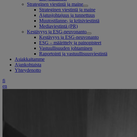
Strateginen viestintä ja maine
Strateginen viestintä ja maine
Ajatusjohtajuus ja tunnettuus
Muutostilanne- ja kriisiviestintä
Mediaviestintä (PR)
Kestävyys ja ESG-neuvonanto
Kestävyys ja ESG-neuvonanto
ESG – määrittely ja painopisteet
Vastuullisuuden johtaminen
Raportointi ja vastuullisuusviestintä
Asiakkaitamme
Ajankohtaista
Yhteydenotto
fi
en