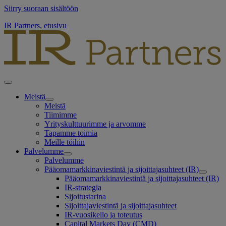
Siirry suoraan sisältöön
IR Partners, etusivu
Meistä
Meistä
Tiimimme
Yrityskulttuurimme ja arvomme
Tapamme toimia
Meille töihin
Palvelumme
Palvelumme
Pääomamarkkinaviestintä ja sijoittajasuhteet (IR)
Pääomamarkkinaviestintä ja sijoittajasuhteet (IR)
IR-strategia
Sijoitustarina
Sijoittajaviestintä ja sijoittajasuhteet
IR-vuosikello ja toteutus
Capital Markets Day (CMD)