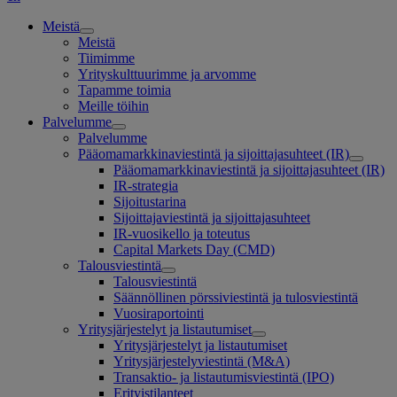
Meistä
Meistä
Tiimimme
Yrityskulttuurimme ja arvomme
Tapamme toimia
Meille töihin
Palvelumme
Palvelumme
Pääomamarkkinaviestintä ja sijoittajasuhteet (IR)
Pääomamarkkinaviestintä ja sijoittajasuhteet (IR)
IR-strategia
Sijoitustarina
Sijoittajaviestintä ja sijoittajasuhteet
IR-vuosikello ja toteutus
Capital Markets Day (CMD)
Talousviestintä
Talousviestintä
Säännöllinen pörssiviestintä ja tulosviestintä
Vuosiraportointi
Yritysjärjestelyt ja listautumiset
Yritysjärjestelyt ja listautumiset
Yritysjärjestelyviestintä (M&A)
Transaktio- ja listautumisviestintä (IPO)
Erityistilanteet