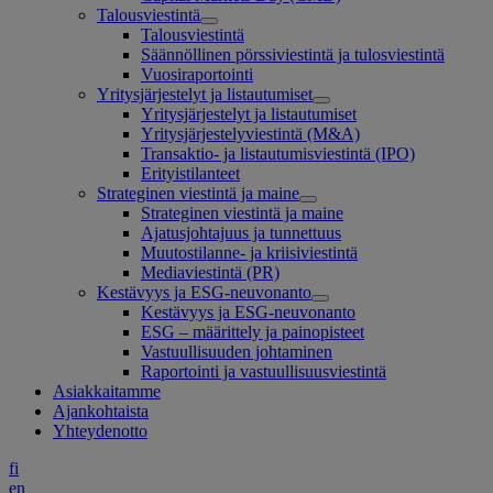
Talousviestintä
Talousviestintä
Säännöllinen pörssiviestintä ja tulosviestintä
Vuosiraportointi
Yritysjärjestelyt ja listautumiset
Yritysjärjestelyt ja listautumiset
Yritysjärjestelyviestintä (M&A)
Transaktio- ja listautumisviestintä (IPO)
Erityistilanteet
Strateginen viestintä ja maine
Strateginen viestintä ja maine
Ajatusjohtajuus ja tunnettuus
Muutostilanne- ja kriisiviestintä
Mediaviestintä (PR)
Kestävyys ja ESG-neuvonanto
Kestävyys ja ESG-neuvonanto
ESG – määrittely ja painopisteet
Vastuullisuuden johtaminen
Raportointi ja vastuullisuusviestintä
Asiakkaitamme
Ajankohtaista
Yhteydenotto
fi
en