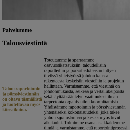
Palvelumme
Talousviestintä
Toteutamme ja sparraamme
osavuosikatsauksiin, taloudellisiin
raportteihin ja pörssitiedotteisiin liittyen
tiiviissä yhteistyössä johdon kanssa
rakenteesta keskeisiin viesteihin ja projektin
hallintaan. Varmistamme, että viestintä on
Talousraportoinnin
johdonmukaista, selkeää ja vertailukelpoista
ja pörssiviestinnän
sekä täyttää sääntelyn vaatimukset ilman
on oltava täsmällistä
tarpeetonta organisaation kuormittamista.
ja luotettavaa myös
Yhdistämme raportoinnin ja pörssiviestinnän
kiireaikoina.
yhtenäiseksi kokonaisuudeksi, joka tukee
yhtiön sijoitustarinaa ja kestää myös tiiviit
aikataulut. Toimimme osana asiakkaidemme
tiimiä ja varmistamme, että raportointiprosessi