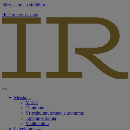
Siirry suoraan sisältöön
IR Partners, etusivu
Meistä
Meistä
Tiimimme
Yrityskulttuurimme ja arvomme
Tapamme toimia
Meille töihin
Palvelumme