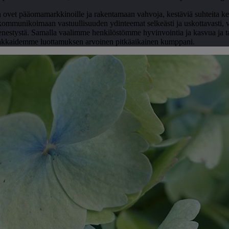
et pääomamarkkinoille ja rakentamaan vahvoja, kestäviä suhteita ke
 kommunikoimaan vastuullisuuden ydinteemat selkeästi ja uskottavasti
enestystä. Samalla vaalimme henkilöstömme hyvinvointia ja kasvua ja ta
siakkaidemme luottamuksen arvoinen pitkäaikainen kumppani.