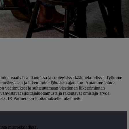
nina vaativissa tilanteissa ja strategisissa käännekohdissa. Työmme
ärryksen ja liiketoimintalähtöisen ajattelun. Autamme johtoa
n vaatimukset ja suhteuttamaan viestinnän liiketoiminnan
 vahvistavat sijoittajaluottamusta ja rakentavat omistaja-arvoa
sta. IR Partners on luottamukselle rakennettu.
issa murroskohdissa.