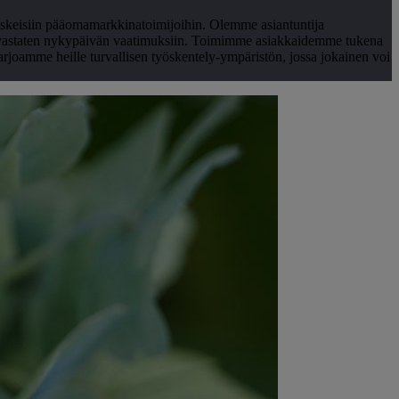
skeisiin pääomamarkkinatoimijoihin. Olemme asiantuntija
, vastaten nykypäivän vaatimuksiin. Toimimme asiakkaidemme tukena
rjoamme heille turvallisen työskentely-ympäristön, jossa jokainen voi