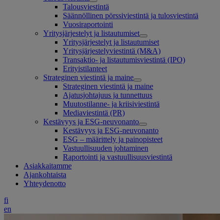
Talousviestintä
Säännöllinen pörssiviestintä ja tulosviestintä
Vuosiraportointi
Yritysjärjestelyt ja listautumiset
Yritysjärjestelyt ja listautumiset
Yritysjärjestelyviestintä (M&A)
Transaktio- ja listautumisviestintä (IPO)
Erityistilanteet
Strateginen viestintä ja maine
Strateginen viestintä ja maine
Ajatusjohtajuus ja tunnettuus
Muutostilanne- ja kriisiviestintä
Mediaviestintä (PR)
Kestävyys ja ESG-neuvonanto
Kestävyys ja ESG-neuvonanto
ESG – määrittely ja painopisteet
Vastuullisuuden johtaminen
Raportointi ja vastuullisuusviestintä
Asiakkaitamme
Ajankohtaista
Yhteydenotto
fi
en