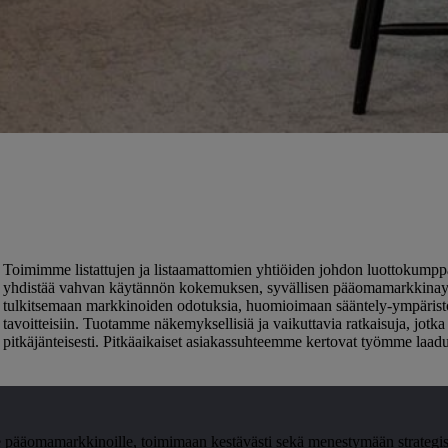
Toimimme listattujen ja listaamattomien yhtiöiden johdon luottokumppa
yhdistää vahvan käytännön kokemuksen, syvällisen pääomamarkkinaymm
tulkitsemaan markkinoiden odotuksia, huomioimaan sääntely-ympäristö
tavoitteisiin. Tuotamme näkemyksellisiä ja vaikuttavia ratkaisuja, jotka
pitkäjänteisesti. Pitkäaikaiset asiakassuhteemme kertovat työmme laadu
ääomamarkkinoille, toimimaan kestävästi sekä menestymään strategis