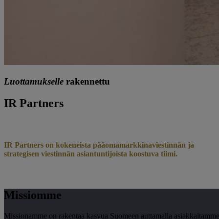
Luottamukselle
rakennettu
IR Partners
IR Partners on kokeneista pääomamarkkinaviestinnän ja
strategisen viestinnän
asiantuntijoista koostuva tiimi.
Missiomme
Missionamme on rakentaa kasvua Suomeen auttamalla asiakkaitamme p