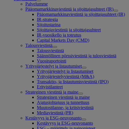
Palvelumme
Pääomamarkkinaviestintä ja sijoittajasuhteet (IR)
Pääomamarkkinaviestintä ja sijoittajasuhteet (IR)
IR-strategia
Sijoitustarina
Sijoittajaviestintä ja sijoittajasuhteet
IR-vuosikello ja toteutus
Capital Markets Day (CMD)
Talousviestintä
Talousviestintä
Säännöllinen pörssiviestintä ja tulosviestintä
Vuosiraportointi
Yritysjärjestelyt ja listautumiset
Yritysjärjestelyt ja listautumiset
Yritysjärjestelyviestintä (M&A)
Transaktio- ja listautumisviestintä (IPO)
Erityistilanteet
Strateginen viestintä ja maine
Strateginen viestintä ja maine
Ajatusjohtajuus ja tunnettuus
Muutostilanne- ja kriisiviestintä
Mediaviestintä (PR)
Kestävyys ja ESG-neuvonanto
Kestävyys ja ESG-neuvonanto
ESG – määrittely ja painopisteet