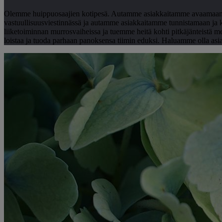
Olemme huippuosaajien kotipesä. Autamme asiakkaitamme avaamaan ov
vastuullisuusviestinnässä ja autamme asiakkaitamme tunnistamaan ja
liiketoiminnan murrosvaiheissa ja tuemme heitä kohti pitkäjänteistä m
loistaa ja tuoda parhaan panoksensa tiimin eduksi. Haluamme olla a