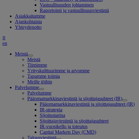
Vastuullisuuden johtaminen
Raportointi ja vastuullisuusviestintä
Asiakkaitamme
Ajankohtaista
Yhteydenotto
fi
en
Meistä
Meistä
Tiimimme
Yrityskulttuurimme ja arvomme
Tapamme toimia
Meille töihin
Palvelumme
Palvelumme
Pääomamarkkinaviestintä ja sijoittajasuhteet (IR)
Pääomamarkkinaviestintä ja sijoittajasuhteet (IR)
IR-strategia
Sijoitustarina
Sijoittajaviestintä ja sijoittajasuhteet
IR-vuosikello ja toteutus
Capital Markets Day (CMD)
Talousviestintä