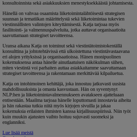
konsultoinnista sekä asiakkuuksien menestyksekkäästä johtamisesta.
Hänellä on vahvaa osaamista liiketoimintalähtöisestä strategisen
suunnan ja tematiikan määrittelystä sekä liiketoimintaa tukevien
viestinnällisten valintojen kiteyttämisestä. Katja tarjoaa myös
fasilitointi- ja valmennuspalveluita, jotka auttavat organisaatioita
saavuttamaan strategiset tavoitteensa.
Uransa aikana Katja on toiminut sekä viestintätoimistokentällä
konsulttina ja johtotehtävissä että ulkoistettuna viestintävastaavana
eri alojen yrityksissä ja organisaatioissa. Hänen monipuolinen
kokemuksensa antaa hänelle ainutlaatuisen näkökulman siihen,
miten viestintä voi parhaiten auttaa asiakkaitamme saavuttamaan
strategiset tavoitteensa ja rakentamaan merkittävää kilpailuetua.
Katja on intohimoinen kehittäjä, joka innostuu jatkuvasti uusista
mahdollisuuksista ja omasta kasvustaan. Hän on syventynyt
NLP:hen ja liiketoimintavalmennukseen avatakseen ajatteluaan
entisestään. Maailma tarjoaa hänelle loputtomasti innostavia aiheita
ja hän rakastaa tutkia niitä myös kirjojen sivuilla ja jakaa
kokemuksia erilaisten ihmisten kanssa kirjallisuuspiirissä. Niin työt
kuin muukin ajatusten vaihto hoituu sujuvasti suomeksi ja
englanniksi.
Lue lisää meistä