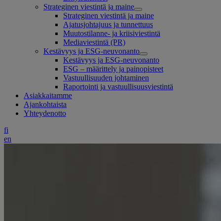
Strateginen viestintä ja maine
Strateginen viestintä ja maine
Ajatusjohtajuus ja tunnettuus
Muutostilanne- ja kriisiviestintä
Mediaviestintä (PR)
Kestävyys ja ESG-neuvonanto
Kestävyys ja ESG-neuvonanto
ESG – määrittely ja painopisteet
Vastuullisuuden johtaminen
Raportointi ja vastuullisuusviestintä
Asiakkaitamme
Ajankohtaista
Yhteydenotto
fi
en