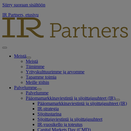
Siirry suoraan sisältöön
IR Partners, etusivu
Meistä
Meistä
Tiimimme
Yrityskulttuurimme ja arvomme
Tapamme toimia
Meille töihin
Palvelumme
Palvelumme
Pääomamarkkinaviestintä ja sijoittajasuhteet (IR)
Pääomamarkkinaviestintä ja sijoittajasuhteet (IR)
IR-strategia
Sijoitustarina
Sijoittajaviestintä ja sijoittajasuhteet
IR-vuosikello ja toteutus
Capital Markets Day (CMD)