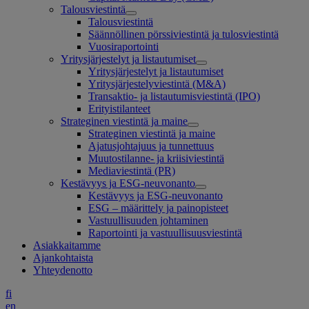
Talousviestintä
Talousviestintä
Säännöllinen pörssiviestintä ja tulosviestintä
Vuosiraportointi
Yritysjärjestelyt ja listautumiset
Yritysjärjestelyt ja listautumiset
Yritysjärjestelyviestintä (M&A)
Transaktio- ja listautumisviestintä (IPO)
Erityistilanteet
Strateginen viestintä ja maine
Strateginen viestintä ja maine
Ajatusjohtajuus ja tunnettuus
Muutostilanne- ja kriisiviestintä
Mediaviestintä (PR)
Kestävyys ja ESG-neuvonanto
Kestävyys ja ESG-neuvonanto
ESG – määrittely ja painopisteet
Vastuullisuuden johtaminen
Raportointi ja vastuullisuusviestintä
Asiakkaitamme
Ajankohtaista
Yhteydenotto
fi
en