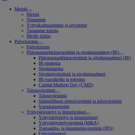
Meistä
Meistä
Tiimimme
Yrityskulttuurimme ja arvomme
Tapamme toimia
Meille töihin
Palvelumme
Palvelumme
Pääomamarkkinaviestintä ja sijoittajasuhteet (IR)
Pääomamarkkinaviestintä ja sijoittajasuhteet (IR)
IR-strategia
Sijoitustarina
Sijoittajaviestintä ja sijoittajasuhteet
IR-vuosikello ja toteutus
Capital Markets Day (CMD)
Talousviestintä
Talousviestintä
Säännöllinen pörssiviestintä ja tulosviestintä
Vuosiraportointi
Yritysjärjestelyt ja listautumiset
Yritysjärjestelyt ja listautumiset
Yritysjärjestelyviestintä (M&A)
Transaktio- ja listautumisviestintä (IPO)
Erityistilanteet