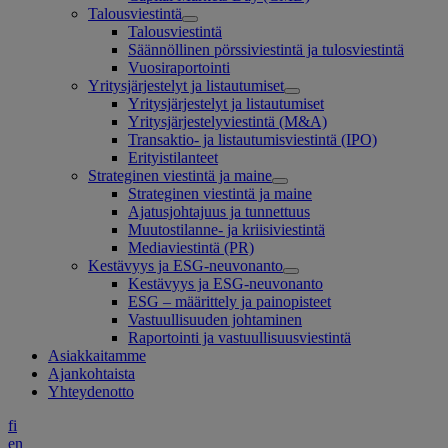
Talousviestintä
Talousviestintä
Säännöllinen pörssiviestintä ja tulosviestintä
Vuosiraportointi
Yritysjärjestelyt ja listautumiset
Yritysjärjestelyt ja listautumiset
Yritysjärjestelyviestintä (M&A)
Transaktio- ja listautumisviestintä (IPO)
Erityistilanteet
Strateginen viestintä ja maine
Strateginen viestintä ja maine
Ajatusjohtajuus ja tunnettuus
Muutostilanne- ja kriisiviestintä
Mediaviestintä (PR)
Kestävyys ja ESG-neuvonanto
Kestävyys ja ESG-neuvonanto
ESG – määrittely ja painopisteet
Vastuullisuuden johtaminen
Raportointi ja vastuullisuusviestintä
Asiakkaitamme
Ajankohtaista
Yhteydenotto
fi
en