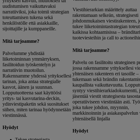
yrityksen kasvun, muutoksen tai
uudistumisen vaikuttavaksi
Viestihierarkian määrittely auttaa
narratiiviksi, joka toimii strategian
rakentamaan selkeän, strategisesti
toteuttamisen tukena sekä
johdonmukaisen viestirakenteen, 
henkilöstölle että asiakkaille,
tukee liiketoimintastrategian toteu
sijoittajille ja kumppaneille.
kaikissa kohtaamisissa – bränditar
tuoteviesteihin ja call to actioneihin
Mitä tarjoamme?
Mitä tarjoamme?
Palvelumme yhdistää
liiketoiminnan ymmärryksen,
Palvelu on fasilitoitu strateginen p
fasilitoidun työskentelyn ja
jossa rakennamme yrityksellesi vi
narratiivin muotoilun.
yhtenäisen rakenteen eri tasoille –
Rakennamme yhdessä yrityksellesi
tukemaan sekä brändin rakentamist
tarinan, joka antaa strategialle
kaupallista vaikuttavuutta. Loppu
kasvot, äänen ja suunnan.
syntyy viestihierarkiadokumentti, 
Lopputuotteena saat käyttöösi
jäsentää viestit strategisesta tasosta
yritys- tai kasvutarina-deckin,
operatiiviseen viestintään asti. Ty
ydinviestipaketin sekä suositukset
joka tukee johdon, myynnin,
siihen, miten tarinaa hyödynnetään
markkinoinnin ja asiakaspalvelun v
viestinnässä.
yhtenäisellä linjalla
Hyödyt
Hyödyt
Tekee strategiasta