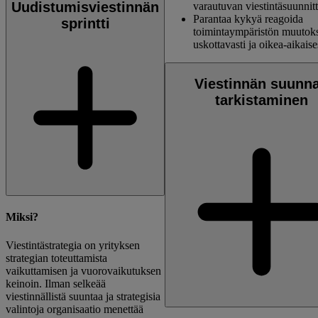
Uudistumisviestinnän
varautuvan viestintäsuunnit
Parantaa kykyä reagoida
sprintti
toimintaympäristön muutoks
uskottavasti ja oikea-aikaise
Viestinnän suunn
tarkistaminen
Miksi?
Viestintästrategia on yrityksen
strategian toteuttamista
vaikuttamisen ja vuorovaikutuksen
keinoin. Ilman selkeää
viestinnällistä suuntaa ja strategisia
valintoja organisaatio menettää