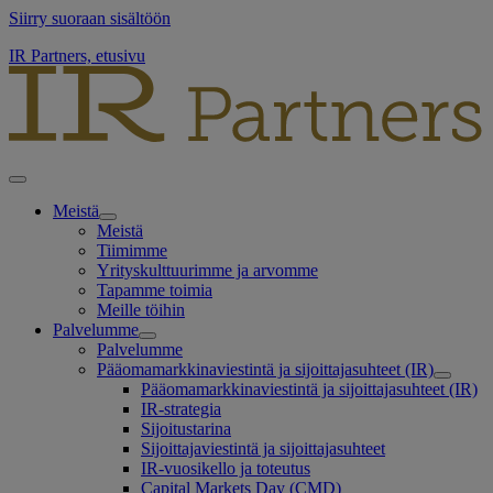
Siirry suoraan sisältöön
IR Partners, etusivu
Meistä
Meistä
Tiimimme
Yrityskulttuurimme ja arvomme
Tapamme toimia
Meille töihin
Palvelumme
Palvelumme
Pääomamarkkinaviestintä ja sijoittajasuhteet (IR)
Pääomamarkkinaviestintä ja sijoittajasuhteet (IR)
IR-strategia
Sijoitustarina
Sijoittajaviestintä ja sijoittajasuhteet
IR-vuosikello ja toteutus
Capital Markets Day (CMD)