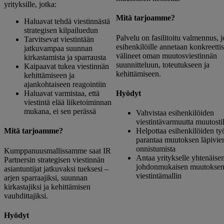
yrityksille, jotka:
Mitä tarjoamme?
Haluavat tehdä viestinnästä
strategisen kilpailuedun
Palvelu on fasilitoitu valmennus, j
Tarvitsevat viestintään
esihenkilöille annetaan konkreettis
jatkuvampaa suunnan
välineet oman muutosviestinnän
kirkastamista ja sparrausta
suunnitteluun, toteutukseen ja
Kaipaavat tukea viestinnän
kehittämiseen.
kehittämiseen ja
ajankohtaiseen reagointiin
Hyödyt
Haluavat varmistaa, että
viestintä elää liiketoiminnan
mukana, ei sen perässä
Vahvistaa esihenkilöiden
viestintävarmuutta muutostil
Helpottaa esihenkilöiden työ
Mitä tarjoamme?
parantaa muutoksen läpivie
onnistumista
Kumppanuusmallissamme saat IR
Antaa yritykselle yhtenäisen
Partnersin strategisen viestinnän
johdonmukaisen muutokse
asiantuntijat jatkuvaksi tueksesi –
viestintämallin
arjen sparraajiksi, suunnan
kirkastajiksi ja kehittämisen
vauhdittajiksi.
Hyödyt