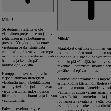
Miksi?
Strateginen viestintä ei ole
yksittäinen projekti, se on jatkuva
johtamisen ja vaikuttamisen
Miksi?
prosessi. Yritykset, jotka ottavat
viestinnän osaksi strategista
Muutokset ovat liiketoiminnan vä
tekemistään, rakentavat parempaa
osa, mutta niiden onnistuminen ra
mainetta sekä sidosryhmäsuhteiden
viestinnällä. Esihenkilöt ovat muu
hallintaa ja ketterämpää
kriittisimpiä välittäjiä: heidän vies
muutoskyvykkyyttä.
rakentaa luottamusta, sitouttaa hen
ja vähentää epävarmuutta.
Kumppani kasvussa -palvelu
tarjoaa jatkuvan strategisen
Muutosviestintävalmennus tarjoaa
viestinnän tuen ja kehittämisen
esihenkilöille käytännönläheiset ty
mallin yrityksille, jotka haluavat
varmuutta muutostilanteiden viesti
viedä viestinnän aidosti osaksi
Valmennus auttaa varmistamaan, ett
liiketoiminnan johtamista ja kasvun
ovat selkeitä, suunnitelmallisia ja
vauhdittamista.
luottamusta rakentavia, ja että jok
esihenkilö osaa tukea omaa tiimiä
Palvelu soveltuu erityisesti
muutoksen keskellä.