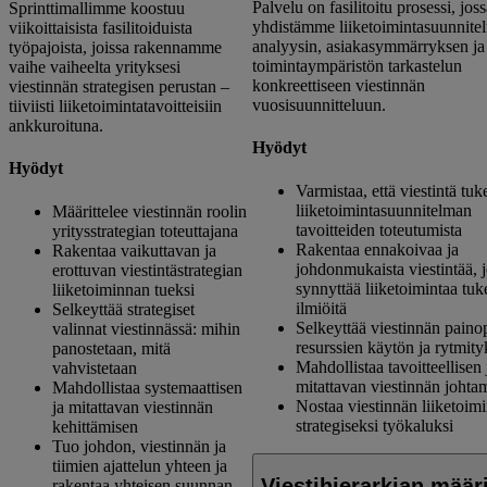
Palvelu on fasilitoitu prosessi, jos
Sprinttimallimme koostuu
yhdistämme liiketoimintasuunnite
viikoittaisista fasilitoiduista
analyysin, asiakasymmärryksen ja
työpajoista, joissa rakennamme
toimintaympäristön tarkastelun
vaihe vaiheelta yrityksesi
konkreettiseen viestinnän
viestinnän strategisen perustan –
vuosisuunnitteluun.
tiiviisti liiketoimintatavoitteisiin
ankkuroituna.
Hyödyt
Hyödyt
Varmistaa, että viestintä tuk
liiketoimintasuunnitelman
Määrittelee viestinnän roolin
tavoitteiden toteutumista
yritysstrategian toteuttajana
Rakentaa ennakoivaa ja
Rakentaa vaikuttavan ja
johdonmukaista viestintää, 
erottuvan viestintästrategian
synnyttää liiketoimintaa tuk
liiketoiminnan tueksi
ilmiöitä
Selkeyttää strategiset
Selkeyttää viestinnän painop
valinnat viestinnässä: mihin
resurssien käytön ja rytmit
panostetaan, mitä
Mahdollistaa tavoitteellisen 
vahvistetaan
mitattavan viestinnän johta
Mahdollistaa systemaattisen
Nostaa viestinnän liiketoim
ja mitattavan viestinnän
strategiseksi työkaluksi
kehittämisen
Tuo johdon, viestinnän ja
tiimien ajattelun yhteen ja
Viestihierarkian määri
rakentaa yhteisen suunnan