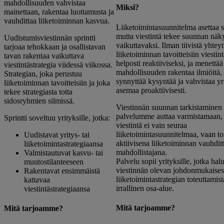
mahdollisuuden vahvistaa
Miksi?
mainettaan, rakentaa luottamusta ja
vauhdittaa liiketoiminnan kasvua.
Liiketoimintasuunnitelma asettaa 
mutta viestintä tekee suunnan näk
Uudistumisviestinnän sprintti
vaikuttavaksi. Ilman tiivistä yhteyt
tarjoaa tehokkaan ja osallistavan
liiketoiminnan tavoitteisiin viestint
tavan rakentaa vaikuttava
helposti reaktiiviseksi, ja menettää
viestintästrategia viidessä viikossa.
mahdollisuuden rakentaa ilmiöitä,
Strategian, joka perustuu
synnyttää kysyntää ja vahvistaa yr
liiketoiminnan tavoitteisiin ja joka
asemaa proaktiivisesti.
tekee strategiasta totta
sidosryhmien silmissä.
Viestinnän suunnan tarkistaminen 
palvelumme auttaa varmistamaan, 
Sprintti soveltuu yrityksille, jotka:
viestintä ei vain seuraa
liiketoimintasuunnitelmaa, vaan to
Uudistavat yritys- tai
aktiivisena liiketoiminnan vauhditt
liiketoimintastrategiaansa
mahdollistajana.
Valmistautuvat kasvu- tai
Palvelu sopii yrityksille, jotka hal
muutostilanteeseen
viestinnän olevan johdonmukaises
Rakentavat ensimmäistä
liiketoimintastrategian toteuttamist
kattavaa
irrallinen osa-alue.
viestintästrategiaansa
Mitä tarjoamme?
Mitä tarjoamme?