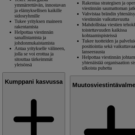
Rakentaa strategisen ja oper
ymmärrettävän, innostavan
viestinnän saumattoman ja
ja elämyksellisen kaikille
Vahvistaa brändin yhtenäisy
sidosryhmille
viestinnän vaikuttavuutta
Tukee yrityksen maineen
Mahdollistaa viestien tehok
rakentamista
toistettavuuden kaikissa
Helpottaa viestinnän
kohtaamispisteissä
sanallistamista ja
Tukee tuotteiden ja palvelu
johdonmukaistamista
positiointia sekä vaikuttava
Antaa yritykselle välineen,
lanseerausta
jolla se voi erottua ja
Helpottaa viestinnän johtami
sitouttaa tärkeimmät
yhtenäistää organisaation sis
yleisönsä
ulkoista puhetta
Kumppani kasvussa
Muutosviestintävalm