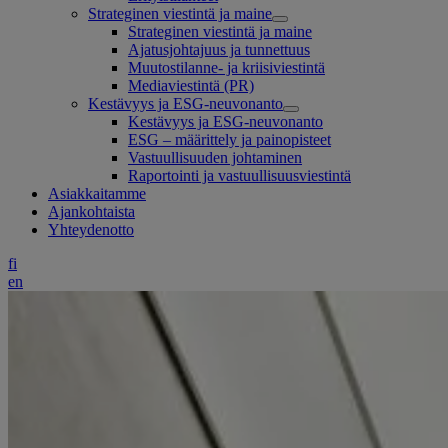
Strateginen viestintä ja maine
Strateginen viestintä ja maine
Ajatusjohtajuus ja tunnettuus
Muutostilanne- ja kriisiviestintä
Mediaviestintä (PR)
Kestävyys ja ESG-neuvonanto
Kestävyys ja ESG-neuvonanto
ESG – määrittely ja painopisteet
Vastuullisuuden johtaminen
Raportointi ja vastuullisuusviestintä
Asiakkaitamme
Ajankohtaista
Yhteydenotto
fi
en