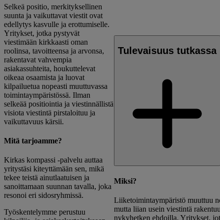
Selkeä positio, merkityksellinen
suunta ja vaikuttavat viestit ovat
edellytys kasvulle ja erottumiselle.
Yritykset, jotka pystyvät
viestimään kirkkaasti oman
Tulevaisuus tutkassa
roolinsa, tavoitteensa ja arvonsa,
rakentavat vahvempia
asiakassuhteita, houkuttelevat
oikeaa osaamista ja luovat
kilpailuetua nopeasti muuttuvassa
toimintaympäristössä. Ilman
selkeää positiointia ja viestinnällistä
visiota viestintä pirstaloituu ja
vaikuttavuus kärsii.
Mitä tarjoamme?
Kirkas kompassi -palvelu auttaa
yritystäsi kiteyttämään sen, mikä
tekee teistä ainutlaatuisen ja
Miksi?
sanoittamaan suunnan tavalla, joka
resonoi eri sidosryhmissä.
Liiketoimintaympäristö muuttuu n
mutta liian usein viestintä rakentu
Työskentelymme perustuu
nykyhetken ehdoilla. Yritykset, jo