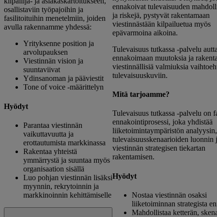
kilpailija- ja asiakaskartoitukseen,
ennakoivat tulevaisuuden mahdoll
osallistaviin työpajoihin ja
ja riskejä, pystyvät rakentamaan
fasilitoituihin menetelmiin, joiden
viestinnästään kilpailuetua myös
avulla rakennamme yhdessä:
epävarmoina aikoina.
Yrityksenne position ja
Tulevaisuus tutkassa -palvelu autt
arvolupauksen
ennakoimaan muutoksia ja raken
Viestinnän vision ja
viestinnällisiä valmiuksia vaihtoeh
suuntaviivat
tulevaisuuskuviin.
Ydinsanoman ja pääviestit
Tone of voice -määrittelyn
Mitä tarjoamme?
Hyödyt
Tulevaisuus tutkassa -palvelu on fa
ennakointiprosessi, joka yhdistää
Parantaa viestinnän
liiketoimintaympäristön analyysin,
vaikuttavuutta ja
tulevaisuusskenaarioiden luonnin 
erottautumista markkinassa
viestinnän strategisen tiekartan
Rakentaa yhteistä
rakentamisen.
ymmärrystä ja suuntaa myös
organisaation sisällä
Hyödyt
Luo pohjan viestinnän lisäksi
myynnin, rekrytoinnin ja
markkinoinnin kehittämiselle
Nostaa viestinnän osaksi
liiketoiminnan strategista e
Mahdollistaa ketterän, sken