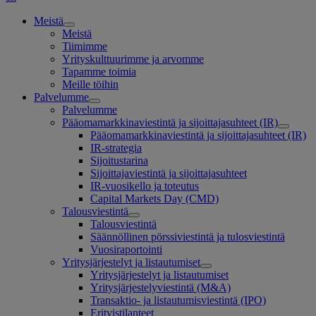
Meistä
Meistä
Tiimimme
Yrityskulttuurimme ja arvomme
Tapamme toimia
Meille töihin
Palvelumme
Palvelumme
Pääomamarkkinaviestintä ja sijoittajasuhteet (IR)
Pääomamarkkinaviestintä ja sijoittajasuhteet (IR)
IR-strategia
Sijoitustarina
Sijoittajaviestintä ja sijoittajasuhteet
IR-vuosikello ja toteutus
Capital Markets Day (CMD)
Talousviestintä
Talousviestintä
Säännöllinen pörssiviestintä ja tulosviestintä
Vuosiraportointi
Yritysjärjestelyt ja listautumiset
Yritysjärjestelyt ja listautumiset
Yritysjärjestelyviestintä (M&A)
Transaktio- ja listautumisviestintä (IPO)
Erityistilanteet