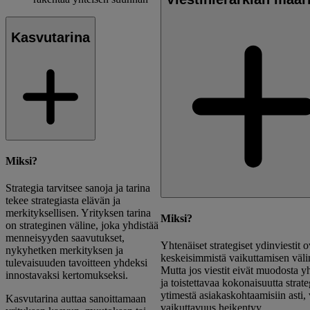
Kasvutarina
Miksi?
Strategia tarvitsee sanoja ja tarina
tekee strategiasta elävän ja
merkityksellisen. Yrityksen tarina
Miksi?
on strateginen väline, joka yhdistää
menneisyyden saavutukset,
Yhtenäiset strategiset ydinviestit o
nykyhetken merkityksen ja
keskeisimmistä vaikuttamisen välin
tulevaisuuden tavoitteen yhdeksi
Mutta jos viestit eivät muodosta y
innostavaksi kertomukseksi.
ja toistettavaa kokonaisuutta strat
ytimestä asiakaskohtaamisiin asti, 
Kasvutarina auttaa sanoittamaan
vaikuttavuus heikentyy.