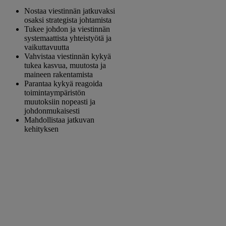
Nostaa viestinnän jatkuvaksi
osaksi strategista johtamista
Tukee johdon ja viestinnän
systemaattista yhteistyötä ja
vaikuttavuutta
Vahvistaa viestinnän kykyä
tukea kasvua, muutosta ja
maineen rakentamista
Parantaa kykyä reagoida
toimintaympäristön
muutoksiin nopeasti ja
johdonmukaisesti
Mahdollistaa jatkuvan
kehityksen