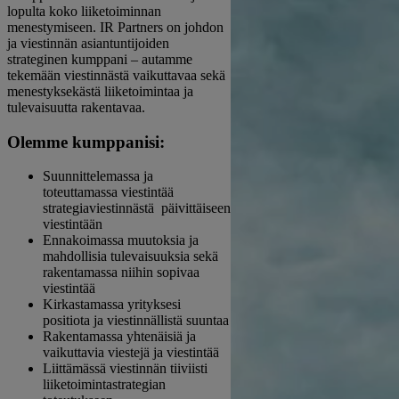
lopulta koko liiketoiminnan
menestymiseen. IR Partners on johdon
ja viestinnän asiantuntijoiden
strateginen kumppani – autamme
tekemään viestinnästä vaikuttavaa sekä
menestyksekästä liiketoimintaa ja
tulevaisuutta rakentavaa.
Olemme kumppanisi:
Suunnittelemassa ja
toteuttamassa viestintää
strategiaviestinnästä päivittäiseen
viestintään
Ennakoimassa muutoksia ja
mahdollisia tulevaisuuksia sekä
rakentamassa niihin sopivaa
viestintää
Kirkastamassa yrityksesi
positiota ja viestinnällistä suuntaa
Rakentamassa yhtenäisiä ja
vaikuttavia viestejä ja viestintää
Liittämässä viestinnän tiiviisti
liiketoimintastrategian