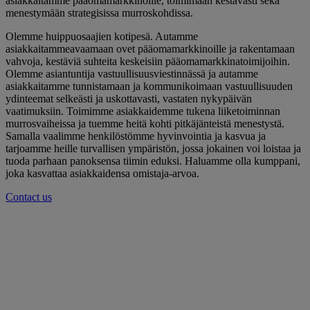
asiakkaitamme pääomamarkkinoille, toimimaan kestävästi sekä
menestymään strategisissa murroskohdissa.
Olemme huippuosaajien kotipesä. Autamme
asiakkaitammeavaamaan ovet pääomamarkkinoille ja rakentamaan
vahvoja, kestäviä suhteita keskeisiin pääomamarkkinatoimijoihin.
Olemme asiantuntija vastuullisuusviestinnässä ja autamme
asiakkaitamme tunnistamaan ja kommunikoimaan vastuullisuuden
ydinteemat selkeästi ja uskottavasti, vastaten nykypäivän
vaatimuksiin. Toimimme asiakkaidemme tukena liiketoiminnan
murrosvaiheissa ja tuemme heitä kohti pitkäjänteistä menestystä.
Samalla vaalimme henkilöstömme hyvinvointia ja kasvua ja
tarjoamme heille turvallisen ympäristön, jossa jokainen voi loistaa ja
tuoda parhaan panoksensa tiimin eduksi. Haluamme olla kumppani,
joka kasvattaa asiakkaidensa omistaja-arvoa.
Contact us