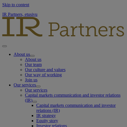
Skip to content
IR Partners, etusivu
About us
About us
Our team
Our culture and values
Our way of working
Join us
Our services
Our services
Capital markets communication and investor relations
(IR)
Capital markets communication and investor
relations (IR)
IR strategy
Equity story
Investor relations