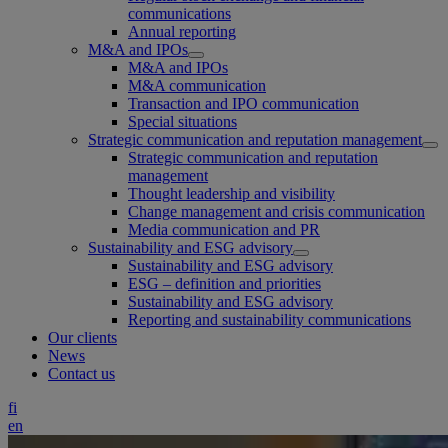
communications
Annual reporting
M&A and IPOs
M&A and IPOs
M&A communication
Transaction and IPO communication
Special situations
Strategic communication and reputation management
Strategic communication and reputation
management
Thought leadership and visibility
Change management and crisis communication
Media communication and PR
Sustainability and ESG advisory
Sustainability and ESG advisory
ESG – definition and priorities
Sustainability and ESG advisory
Reporting and sustainability communications
Our clients
News
Contact us
fi
en