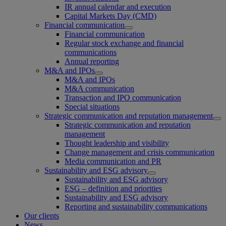
IR annual calendar and execution
Capital Markets Day (CMD)
Financial communication
Financial communication
Regular stock exchange and financial
communications
Annual reporting
M&A and IPOs
M&A and IPOs
M&A communication
Transaction and IPO communication
Special situations
Strategic communication and reputation management
Strategic communication and reputation
management
Thought leadership and visibility
Change management and crisis communication
Media communication and PR
Sustainability and ESG advisory
Sustainability and ESG advisory
ESG – definition and priorities
Sustainability and ESG advisory
Reporting and sustainability communications
Our clients
News