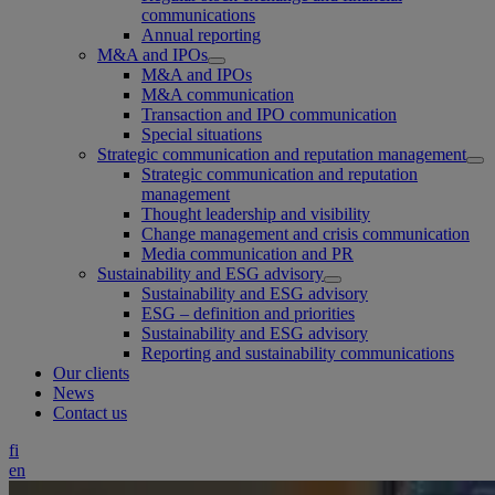
communications
Annual reporting
M&A and IPOs
M&A and IPOs
M&A communication
Transaction and IPO communication
Special situations
Strategic communication and reputation management
Strategic communication and reputation
management
Thought leadership and visibility
Change management and crisis communication
Media communication and PR
Sustainability and ESG advisory
Sustainability and ESG advisory
ESG – definition and priorities
Sustainability and ESG advisory
Reporting and sustainability communications
Our clients
News
Contact us
fi
en