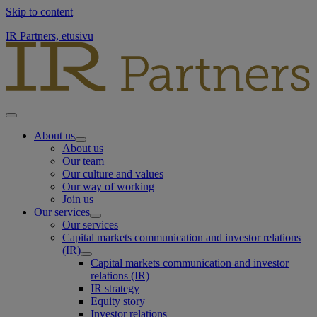
Skip to content
IR Partners, etusivu
About us
About us
Our team
Our culture and values
Our way of working
Join us
Our services
Our services
Capital markets communication and investor relations
(IR)
Capital markets communication and investor
relations (IR)
IR strategy
Equity story
Investor relations