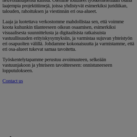
neuvonantajiensa kanssa. Olemme tottuneet työskentelemään osana
laajempia projektitiimejä, joissa yhdistyvät esimerkiksi juridiikan,
talouden, rahoituksen ja viestinnän eri osa-alueet.
Laaja ja luotettava verkostomme mahdollistaa sen, että voimme
koota kuhunkin tilanteeseen oikean osaamisen, esimerkiksi
visuaalisesta suunnittelusta ja digitaalisista ratkaisuista
vastuullisuuden erityiskysymyksiin, ja varmistaa sujuvan yhteistyön
eri osapuolten välillä. Johdamme kokonaisuutta ja varmistamme, että
eri osa-alueet tukevat samaa tavoitetta.
Työskentelytapamme perustuu avoimuuteen, selkeään
vastuunjakoon ja yhteiseen tavoitteeseen: onnistuneeseen
lopputulokseen.
Contact us