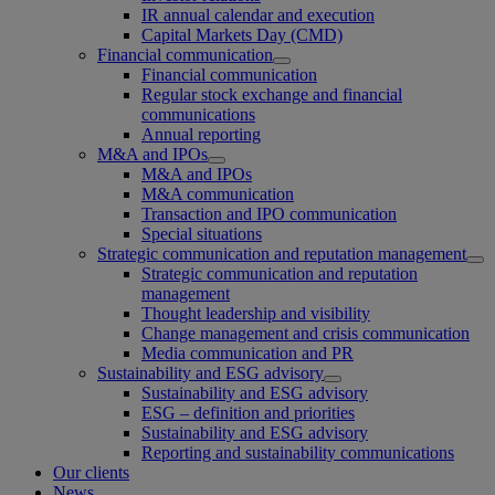
IR annual calendar and execution
Capital Markets Day (CMD)
Financial communication
Financial communication
Regular stock exchange and financial
communications
Annual reporting
M&A and IPOs
M&A and IPOs
M&A communication
Transaction and IPO communication
Special situations
Strategic communication and reputation management
Strategic communication and reputation
management
Thought leadership and visibility
Change management and crisis communication
Media communication and PR
Sustainability and ESG advisory
Sustainability and ESG advisory
ESG – definition and priorities
Sustainability and ESG advisory
Reporting and sustainability communications
Our clients
News