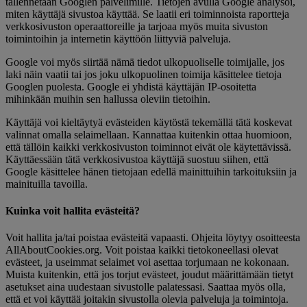
tallennetaan Googlen palvelimille. Tietojen avulla Google analysoi,
miten käyttäjä sivustoa käyttää. Se laatii eri toiminnoista raportteja
verkkosivuston operaattoreille ja tarjoaa myös muita sivuston
toimintoihin ja internetin käyttöön liittyviä palveluja.
Google voi myös siirtää nämä tiedot ulkopuoliselle toimijalle, jos
laki näin vaatii tai jos joku ulkopuolinen toimija käsittelee tietoja
Googlen puolesta. Google ei yhdistä käyttäjän IP-osoitetta
mihinkään muihin sen hallussa oleviin tietoihin.
Käyttäjä voi kieltäytyä evästeiden käytöstä tekemällä tätä koskevat
valinnat omalla selaimellaan. Kannattaa kuitenkin ottaa huomioon,
että tällöin kaikki verkkosivuston toiminnot eivät ole käytettävissä.
Käyttäessään tätä verkkosivustoa käyttäjä suostuu siihen, että
Google käsittelee hänen tietojaan edellä mainittuihin tarkoituksiin ja
mainituilla tavoilla.
Kuinka voit hallita evästeitä?
Voit hallita ja/tai poistaa evästeitä vapaasti. Ohjeita löytyy osoitteesta
AllAboutCookies.org. Voit poistaa kaikki tietokoneellasi olevat
evästeet, ja useimmat selaimet voi asettaa torjumaan ne kokonaan.
Muista kuitenkin, että jos torjut evästeet, joudut määrittämään tietyt
asetukset aina uudestaan sivustolle palatessasi. Saattaa myös olla,
että et voi käyttää joitakin sivustolla olevia palveluja ja toimintoja.