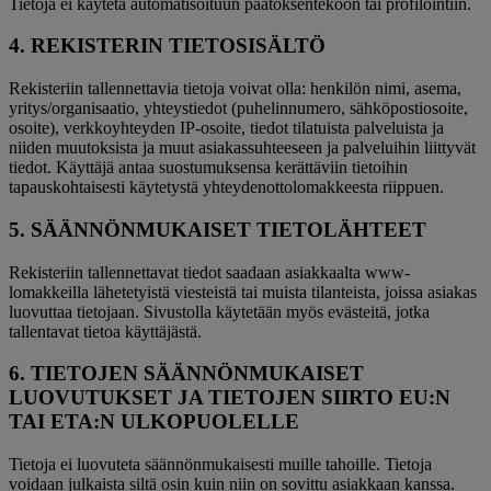
Tietoja ei käytetä automatisoituun päätöksentekoon tai profilointiin.
4. REKISTERIN TIETOSISÄLTÖ
Rekisteriin tallennettavia tietoja voivat olla: henkilön nimi, asema,
yritys/organisaatio, yhteystiedot (puhelinnumero, sähköpostiosoite,
osoite), verkkoyhteyden IP-osoite, tiedot tilatuista palveluista ja
niiden muutoksista ja muut asiakassuhteeseen ja palveluihin liittyvät
tiedot. Käyttäjä antaa suostumuksensa kerättäviin tietoihin
tapauskohtaisesti käytetystä yhteydenottolomakkeesta riippuen.
5. SÄÄNNÖNMUKAISET TIETOLÄHTEET
Rekisteriin tallennettavat tiedot saadaan asiakkaalta www-
lomakkeilla lähetetyistä viesteistä tai muista tilanteista, joissa asiakas
luovuttaa tietojaan. Sivustolla käytetään myös evästeitä, jotka
tallentavat tietoa käyttäjästä.
6. TIETOJEN SÄÄNNÖNMUKAISET
LUOVUTUKSET JA TIETOJEN SIIRTO EU:N
TAI ETA:N ULKOPUOLELLE
Tietoja ei luovuteta säännönmukaisesti muille tahoille. Tietoja
voidaan julkaista siltä osin kuin niin on sovittu asiakkaan kanssa.