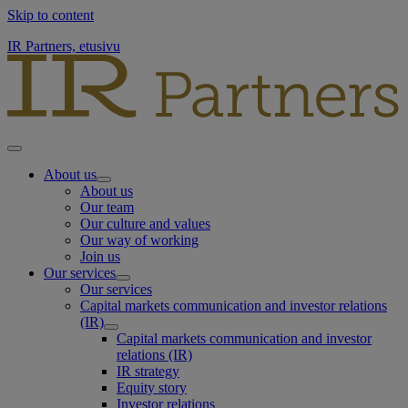
Skip to content
IR Partners, etusivu
About us
About us
Our team
Our culture and values
Our way of working
Join us
Our services
Our services
Capital markets communication and investor relations
(IR)
Capital markets communication and investor
relations (IR)
IR strategy
Equity story
Investor relations