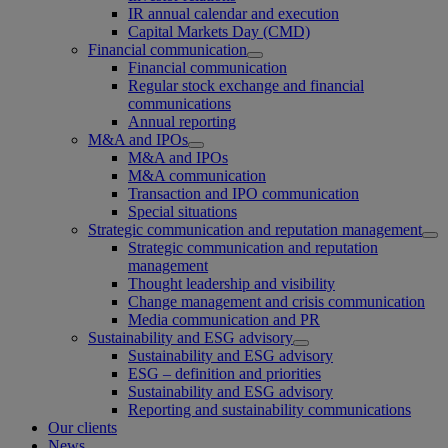
IR annual calendar and execution
Capital Markets Day (CMD)
Financial communication
Financial communication
Regular stock exchange and financial
communications
Annual reporting
M&A and IPOs
M&A and IPOs
M&A communication
Transaction and IPO communication
Special situations
Strategic communication and reputation management
Strategic communication and reputation
management
Thought leadership and visibility
Change management and crisis communication
Media communication and PR
Sustainability and ESG advisory
Sustainability and ESG advisory
ESG – definition and priorities
Sustainability and ESG advisory
Reporting and sustainability communications
Our clients
News