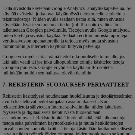
Tällä sivustolla käytetään Google Analytics -analytiikkapalvelua. Se
käyttää evästeitä, jotka ovat käytännössä tietokoneelle sijoitettuja
tekstitiedostoja. Niiden avulla saadaan tietoa siitä, miten sivustoa
käytetään. Evästeen tuottamat tiedot (ml. IP-osoite) välitetään ja
tallennetaan Googlen palvelimille. Tietojen avulla Google analysoi,
miten käyttäjä sivustoa käyttää. Se laatii eri toiminnoista raportteja
verkkosivuston operaattoreille ja tarjoaa myös muita sivuston
toimintoihin ja internetin käyttöön liittyviä palveluja.
Google voi myös siirtää nämä tiedot ulkopuoliselle toimijalle, jos
laki näin vaatii tai jos joku ulkopuolinen toimija käsittelee tietoja
Googlen puolesta. Google ei yhdistä käyttäjän IP-osoitetta
mihinkään muihin sen hallussa oleviin tietoihin.
7. REKISTERIN SUOJAUKSEN PERIAATTEET
Rekisterin käsittelyssä noudatetaan huolellisuutta ja tietojärjestelmien
avulla käsiteltävät tiedot suojataan asianmukaisesti. Kun
rekisteritietoja säilytetään Internet-palvelimilla, niiden laitteiston
fyysisestä ja digitaalisesta tietoturvasta huolehditaan
asiaankuuluvasti. Rekisterinpitäjä huolehtii siitä, että tallennettuja
tietoja sekä palvelimien käyttöoikeuksia ja muita henkilötietojen
turvallisuuden kannalta kriittisiä tietoja käsitellään luottamuksellisesti
ja vain niiden työntekijöiden toimesta, joiden työnkuvaan se kuuluu.