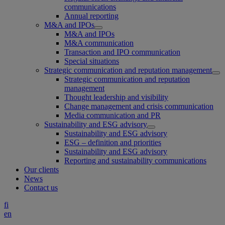
communications
Annual reporting
M&A and IPOs
M&A and IPOs
M&A communication
Transaction and IPO communication
Special situations
Strategic communication and reputation management
Strategic communication and reputation
management
Thought leadership and visibility
Change management and crisis communication
Media communication and PR
Sustainability and ESG advisory
Sustainability and ESG advisory
ESG – definition and priorities
Sustainability and ESG advisory
Reporting and sustainability communications
Our clients
News
Contact us
fi
en