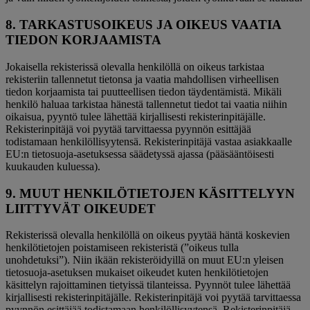
8. TARKASTUSOIKEUS JA OIKEUS VAATIA
TIEDON KORJAAMISTA
Jokaisella rekisterissä olevalla henkilöllä on oikeus tarkistaa
rekisteriin tallennetut tietonsa ja vaatia mahdollisen virheellisen
tiedon korjaamista tai puutteellisen tiedon täydentämistä. Mikäli
henkilö haluaa tarkistaa hänestä tallennetut tiedot tai vaatia niihin
oikaisua, pyyntö tulee lähettää kirjallisesti rekisterinpitäjälle.
Rekisterinpitäjä voi pyytää tarvittaessa pyynnön esittäjää
todistamaan henkilöllisyytensä. Rekisterinpitäjä vastaa asiakkaalle
EU:n tietosuoja-asetuksessa säädetyssä ajassa (pääsääntöisesti
kuukauden kuluessa).
9. MUUT HENKILÖTIETOJEN KÄSITTELYYN
LIITTYVÄT OIKEUDET
Rekisterissä olevalla henkilöllä on oikeus pyytää häntä koskevien
henkilötietojen poistamiseen rekisteristä (”oikeus tulla
unohdetuksi”). Niin ikään rekisteröidyillä on muut EU:n yleisen
tietosuoja-asetuksen mukaiset oikeudet kuten henkilötietojen
käsittelyn rajoittaminen tietyissä tilanteissa. Pyynnöt tulee lähettää
kirjallisesti rekisterinpitäjälle. Rekisterinpitäjä voi pyytää tarvittaessa
pyynnön esittäjää todistamaan henkilöllisyytensä. Rekisterinpitäjä