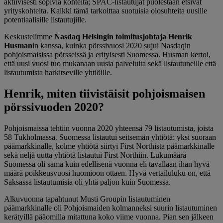
aktiivisesti sopivia kohteita; SPAC-listautujat puolestaan etsivät
yrityskohteita. Kaikki tämä tarkoittaa suotuisia olosuhteita uusille
potentiaalisille listautujille.
Keskustelimme
Nasdaq Helsingin toimitusjohtaja Henrik
Husman
in kanssa, kuinka pörssivuosi 2020 sujui Nasdaqin
pohjoismaisissa pörsseissä ja erityisesti Suomessa. Husman kertoi,
että uusi vuosi tuo mukanaan uusia palveluita sekä listautuneille että
listautumista harkitseville yhtiöille.
Henrik, miten tiivistäisit pohjoismaisen
pörssivuoden 2020?
Pohjoismaissa tehtiin vuonna 2020 yhteensä 79 listautumista, joista
58 Tukholmassa. Suomessa listautui seitsemän yhtiötä: yksi suoraan
päämarkkinalle, kolme yhtiötä siirtyi First Northista päämarkkinalle
sekä neljä uutta yhtiötä listautui First Northiin. Lukumäärä
Suomessa oli sama kuin edellisenä vuonna eli tavallaan ihan hyvä
määrä poikkeusvuosi huomioon ottaen. Hyvä vertailuluku on, että
Saksassa listautumisia oli yhtä paljon kuin Suomessa.
Alkuvuonna tapahtunut Musti Groupin listautuminen
päämarkkinalle oli Pohjoismaiden kolmanneksi suurin listautuminen
kerätyillä pääomilla mitattuna koko viime vuonna. Pian sen jälkeen