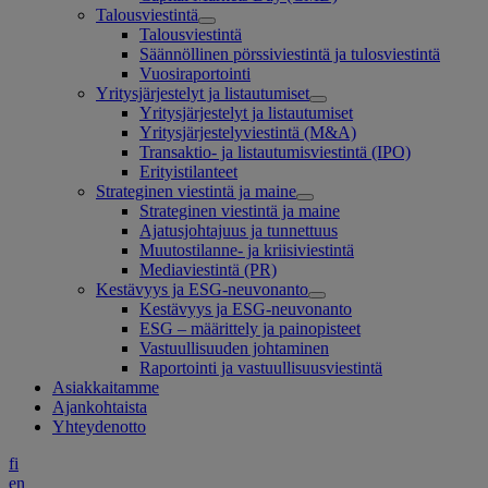
Talousviestintä
Talousviestintä
Säännöllinen pörssiviestintä ja tulosviestintä
Vuosiraportointi
Yritysjärjestelyt ja listautumiset
Yritysjärjestelyt ja listautumiset
Yritysjärjestelyviestintä (M&A)
Transaktio- ja listautumisviestintä (IPO)
Erityistilanteet
Strateginen viestintä ja maine
Strateginen viestintä ja maine
Ajatusjohtajuus ja tunnettuus
Muutostilanne- ja kriisiviestintä
Mediaviestintä (PR)
Kestävyys ja ESG-neuvonanto
Kestävyys ja ESG-neuvonanto
ESG – määrittely ja painopisteet
Vastuullisuuden johtaminen
Raportointi ja vastuullisuusviestintä
Asiakkaitamme
Ajankohtaista
Yhteydenotto
fi
en