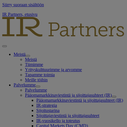
Siirry suoraan sisältöön
IR Partners, etusivu
Meistä
Meistä
Tiimimme
Yrityskulttuurimme ja arvomme
Tapamme toimia
Meille töihin
Palvelumme
Palvelumme
Pääomamarkkinaviestintä ja sijoittajasuhteet (IR)
Pääomamarkkinaviestintä ja sijoittajasuhteet (IR)
IR-strategia
Sijoitustarina
Sijoittajaviestintä ja sijoittajasuhteet
IR-vuosikello ja toteutus
Capital Markets Day (CMD)