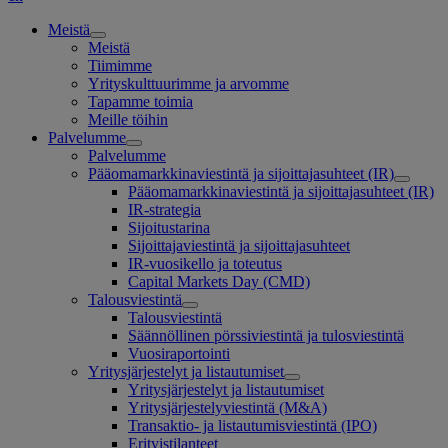
Meistä
Meistä
Tiimimme
Yrityskulttuurimme ja arvomme
Tapamme toimia
Meille töihin
Palvelumme
Palvelumme
Pääomamarkkinaviestintä ja sijoittajasuhteet (IR)
Pääomamarkkinaviestintä ja sijoittajasuhteet (IR)
IR-strategia
Sijoitustarina
Sijoittajaviestintä ja sijoittajasuhteet
IR-vuosikello ja toteutus
Capital Markets Day (CMD)
Talousviestintä
Talousviestintä
Säännöllinen pörssiviestintä ja tulosviestintä
Vuosiraportointi
Yritysjärjestelyt ja listautumiset
Yritysjärjestelyt ja listautumiset
Yritysjärjestelyviestintä (M&A)
Transaktio- ja listautumisviestintä (IPO)
Erityistilanteet