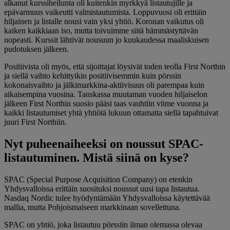
alkanut kurssiheilunta oli kuitenkin myrkkyä listautujille ja
epävarmuus vaikeutti valmistautumista. Loppuvuosi oli erittäin
hiljainen ja listalle nousi vain yksi yhtiö. Koronan vaikutus oli
kaiken kaikkiaan iso, mutta toivuimme siitä hämmästyttävän
nopeasti. Kurssit lähtivät nousuun jo kuukaudessa maaliskuisen
pudotuksen jälkeen.
Positiivista oli myös, että sijoittajat löysivät toden teolla First Northin
ja siellä vaihto kehittyikin positiivisemmin kuin pörssin
kokonaisvaihto ja jälkimarkkina-aktiivisuus oli parempaa kuin
aikaisempina vuosina. Tanskassa muutaman vuoden hiljaiselon
jälkeen First Northin suosio pääsi taas vauhtiin viime vuonna ja
kaikki listautumiset yhtä yhtiötä lukuun ottamatta siellä tapahtuivat
juuri First Northiin.
Nyt puheenaiheeksi on noussut SPAC-
listautuminen. Mistä siinä on kyse?
SPAC (Special Purpose Acquisition Company) on etenkin
Yhdysvalloissa erittäin suosituksi noussut uusi tapa listautua.
Nasdaq Nordic tulee hyödyntämään Yhdysvalloissa käytettävää
mallia, mutta Pohjoismaiseen markkinaan sovellettuna.
SPAC on yhtiö, joka listautuu pörssiin ilman olemassa olevaa