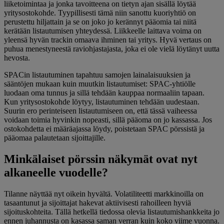
liiketoimintaa ja jonka tavoitteena on tietyn ajan sisällä löytää
yritysostokohde. Tyypillisesti tämä niin sanottu kuoriyhtiö on
perustettu hiljattain ja se on joko jo kerännyt pääomia tai niitä
kerätään listautumisen yhteydessä. Liikkeelle laittava voima on
yleensä hyvän trackin omaava ihminen tai yritys. Hyvä vertaus on
puhua menestyneestä raviohjastajasta, joka ei ole vielä löytänyt uutta
hevosta.
SPACin listautuminen tapahtuu samojen lainalaisuuksien ja
sääntöjen mukaan kuin muutkin listautumiset: SPAC-yhtiölle
luodaan oma tunnus ja sillä tehdään kauppaa normaaliin tapaan.
Kun yritysostokohde löytyy, listautuminen tehdään uudestaan.
Suurin ero perinteiseen listautumiseen on, että tässä vaiheessa
voidaan toimia hyvinkin nopeasti, sillä pääoma on jo kassassa. Jos
ostokohdetta ei määräajassa löydy, poistetaan SPAC pörssistä ja
pääomaa palautetaan sijoittajille.
Minkälaiset pörssin näkymät ovat nyt
alkaneelle vuodelle?
Tilanne näyttää nyt oikein hyvältä. Volatiliteetti markkinoilla on
tasaantunut ja sijoittajat hakevat aktiivisesti rahoilleen hyviä
sijoituskohteita. Tällä hetkellä tiedossa olevia listautumishankkeita jo
ennen juhannusta on kasassa saman verran kuin koko viime vuonna.