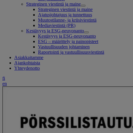
Strateginen viestintä ja maine
Strateginen viestintä ja maine
Ajatusjohtajuus ja tunnettuus
Muutostilanne- ja kriisiviestintä
Mediaviestintä (PR)
Kestävyys ja ESG-neuvonanto
Kestävyys ja ESG-neuvonanto
ESG – määrittely ja painopisteet
Vastuullisuuden johtaminen
Raportointi ja vastuullisuusviestintä
Asiakkaitamme
Ajankohtaista
Yhteydenotto
fi
en