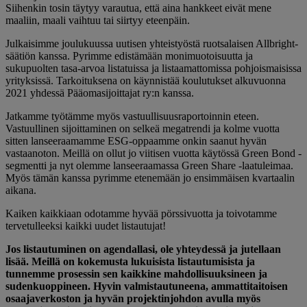
Siihenkin tosin täytyy varautua, että aina hankkeet eivät mene
maaliin, maali vaihtuu tai siirtyy eteenpäin.
Julkaisimme joulukuussa uutisen yhteistyöstä ruotsalaisen Allbright-
säätiön kanssa. Pyrimme edistämään monimuotoisuutta ja
sukupuolten tasa-arvoa listatuissa ja listaamattomissa pohjoismaisissa
yrityksissä. Tarkoituksena on käynnistää koulutukset alkuvuonna
2021 yhdessä Pääomasijoittajat ry:n kanssa.
Jatkamme työtämme myös vastuullisuusraportoinnin eteen.
Vastuullinen sijoittaminen on selkeä megatrendi ja kolme vuotta
sitten lanseeraamamme ESG-oppaamme onkin saanut hyvän
vastaanoton. Meillä on ollut jo viitisen vuotta käytössä Green Bond -
segmentti ja nyt olemme lanseeraamassa Green Share -laatuleimaa.
Myös tämän kanssa pyrimme etenemään jo ensimmäisen kvartaalin
aikana.
Kaiken kaikkiaan odotamme hyvää pörssivuotta ja toivotamme
tervetulleeksi kaikki uudet listautujat!
Jos listautuminen on agendallasi, ole yhteydessä ja jutellaan
lisää. Meillä on kokemusta lukuisista listautumisista ja
tunnemme prosessin sen kaikkine mahdollisuuksineen ja
sudenkuoppineen. Hyvin valmistautuneena, ammattitaitoisen
osaajaverkoston ja hyvän projektinjohdon avulla myös