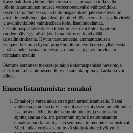
Kasvuhakuisen yhtiön elinkaaressa vastaan saattaa tulla vaihe,
jolloin listautuminen nousee varteenotettavaksi vaihtoehdoksi
kasvun rahoittamiseksi. Listautumispäätöksen jälkeen edessä on
varsin intensiivinen ajanjakso, jolloin yhtiötä, sen tarinaa, ydinviestiä
ja avainhenkilöitä valmistellaan kohti listayhtiöelämää.
Listautumispäätöksestä sen toteutumiseen voi kulua hyvinkin
vuoden päivät; ja niistä jokaisena fokus on hyvä pitää
kristallinkirkkaana. Hyvin varautuneena, ammattitaitoisen
osaajaverkoston ja hyvän projektinjohdon avulla myös yllättävistä –
ja väistämättä vastaan tulevista – tilanteista pystyy luovimaan
voittajana maaliin.
Olemme keränneet tueksesi joitakin kokemusperäisiä havaintoja
siitä, kuinka listautumiseen liittyviä sudenkuoppia ja karikoita voi
välttää.
Ennen listautumista: ennakoi
Ennakoi ja varaa aikaa strategian tarinallistamiselle. Tässä
vaiheessa panoksia tarvitaan erityisesti yrityksen tunnettuuden
lisäämiseen. Mitä huolellisemmin mietitty ja valmisteltu
sijoittajatarina on, sitä paremmin myös listautumisannin
ennakkomarkkinointi ja sitä seuraavat toimenpiteet onnistuvat.
Mieti, miksi yrityksesi on hyvä sijoituskohde; hyödynnä