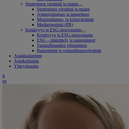
Strateginen viestintä ja maine
Strateginen viestintä ja maine
Ajatusjohtajuus ja tunnettuus
Muutostilanne- ja kriisiviestintä
Mediaviestintä (PR)
Kestävyys ja ESG-neuvonanto
Kestävyys ja ESG-neuvonanto
ESG – määrittely ja painopisteet
Vastuullisuuden johtaminen
Raportointi ja vastuullisuusviestintä
Asiakkaitamme
Ajankohtaista
Yhteydenotto
fi
en