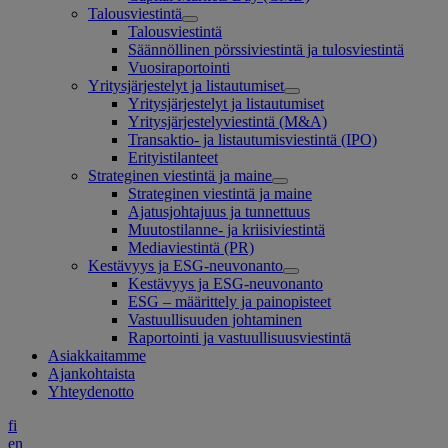
Talousviestintä
Talousviestintä
Säännöllinen pörssiviestintä ja tulosviestintä
Vuosiraportointi
Yritysjärjestelyt ja listautumiset
Yritysjärjestelyt ja listautumiset
Yritysjärjestelyviestintä (M&A)
Transaktio- ja listautumisviestintä (IPO)
Erityistilanteet
Strateginen viestintä ja maine
Strateginen viestintä ja maine
Ajatusjohtajuus ja tunnettuus
Muutostilanne- ja kriisiviestintä
Mediaviestintä (PR)
Kestävyys ja ESG-neuvonanto
Kestävyys ja ESG-neuvonanto
ESG – määrittely ja painopisteet
Vastuullisuuden johtaminen
Raportointi ja vastuullisuusviestintä
Asiakkaitamme
Ajankohtaista
Yhteydenotto
fi
en