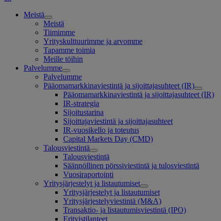
Meistä
Meistä
Tiimimme
Yrityskulttuurimme ja arvomme
Tapamme toimia
Meille töihin
Palvelumme
Palvelumme
Pääomamarkkinaviestintä ja sijoittajasuhteet (IR)
Pääomamarkkinaviestintä ja sijoittajasuhteet (IR)
IR-strategia
Sijoitustarina
Sijoittajaviestintä ja sijoittajasuhteet
IR-vuosikello ja toteutus
Capital Markets Day (CMD)
Talousviestintä
Talousviestintä
Säännöllinen pörssiviestintä ja tulosviestintä
Vuosiraportointi
Yritysjärjestelyt ja listautumiset
Yritysjärjestelyt ja listautumiset
Yritysjärjestelyviestintä (M&A)
Transaktio- ja listautumisviestintä (IPO)
Erityistilanteet