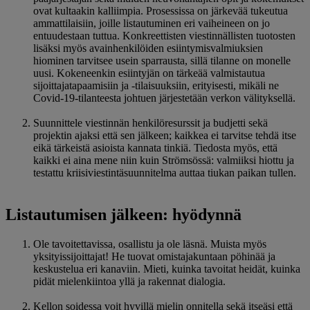
ovat kultaakin kalliimpia. Prosessissa on järkevää tukeutua
ammattilaisiin, joille listautuminen eri vaiheineen on jo
entuudestaan tuttua. Konkreettisten viestinnällisten tuotosten
lisäksi myös avainhenkilöiden esiintymisvalmiuksien
hiominen tarvitsee usein sparrausta, sillä tilanne on monelle
uusi. Kokeneenkin esiintyjän on tärkeää valmistautua
sijoittajatapaamisiin ja -tilaisuuksiin, erityisesti, mikäli ne
Covid-19-tilanteesta johtuen järjestetään verkon välityksellä.
Suunnittele viestinnän henkilöresurssit ja budjetti sekä
projektin ajaksi että sen jälkeen; kaikkea ei tarvitse tehdä itse
eikä tärkeistä asioista kannata tinkiä. Tiedosta myös, että
kaikki ei aina mene niin kuin Strömsössä: valmiiksi hiottu ja
testattu kriisiviestintäsuunnitelma auttaa tiukan paikan tullen.
Listautumisen jälkeen: hyödynnä
Ole tavoitettavissa, osallistu ja ole läsnä. Muista myös
yksityissijoittajat! He tuovat omistajakuntaan pöhinää ja
keskustelua eri kanaviin. Mieti, kuinka tavoitat heidät, kuinka
pidät mielenkiintoa yllä ja rakennat dialogia.
Kellon soidessa voit hyvillä mielin onnitella sekä itseäsi että