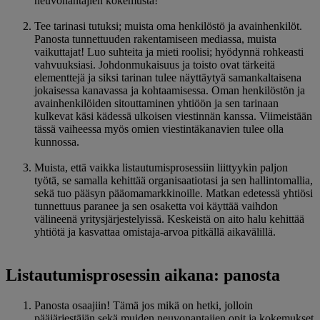
neuvonantajien kokemusta!
Tee tarinasi tutuksi; muista oma henkilöstö ja avainhenkilöt.
Panosta tunnettuuden rakentamiseen mediassa, muista
vaikuttajat! Luo suhteita ja mieti roolisi; hyödynnä rohkeasti
vahvuuksiasi. Johdonmukaisuus ja toisto ovat tärkeitä
elementtejä ja siksi tarinan tulee näyttäytyä samankaltaisena
jokaisessa kanavassa ja kohtaamisessa. Oman henkilöstön ja
avainhenkilöiden sitouttaminen yhtiöön ja sen tarinaan
kulkevat käsi kädessä ulkoisen viestinnän kanssa. Viimeistään
tässä vaiheessa myös omien viestintäkanavien tulee olla
kunnossa.
Muista, että vaikka listautumisprosessiin liittyykin paljon
työtä, se samalla kehittää organisaatiotasi ja sen hallintomallia,
sekä tuo pääsyn pääomamarkkinoille. Matkan edetessä yhtiösi
tunnettuus paranee ja sen osaketta voi käyttää vaihdon
välineenä yritysjärjestelyissä. Keskeistä on aito halu kehittää
yhtiötä ja kasvattaa omistaja-arvoa pitkällä aikavälillä.
Listautumisprosessin aikana: panosta
Panosta osaajiin! Tämä jos mikä on hetki, jolloin
pääjärjestäjän sekä muiden neuvonantajien opit ja kokemukset