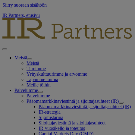
Siirry suoraan sisältöön
IR Partners, etusivu
Meistä
Meistä
Tiimimme
Yrityskulttuurimme ja arvomme
Tapamme toimia
Meille töihin
Palvelumme
Palvelumme
Pääomamarkkinaviestintä ja sijoittajasuhteet (IR)
Pääomamarkkinaviestintä ja sijoittajasuhteet (IR)
IR-strategia
Sijoitustarina
Sijoittajaviestintä ja sijoittajasuhteet
IR-vuosikello ja toteutus
Capital Markets Day (CMD)