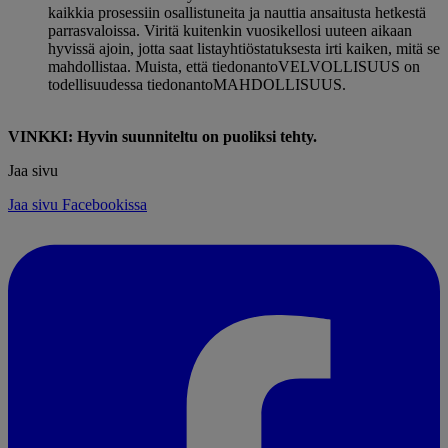
kaikkia prosessiin osallistuneita ja nauttia ansaitusta hetkestä
parrasvaloissa. Viritä kuitenkin vuosikellosi uuteen aikaan
hyvissä ajoin, jotta saat listayhtiöstatuksesta irti kaiken, mitä se
mahdollistaa. Muista, että tiedonantoVELVOLLISUUS on
todellisuudessa tiedonantoMAHDOLLISUUS.
VINKKI: Hyvin suunniteltu on puoliksi tehty.
Jaa sivu
Jaa sivu Facebookissa