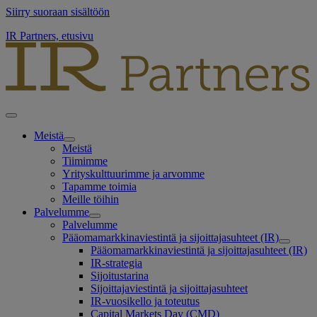
Siirry suoraan sisältöön
IR Partners, etusivu
Meistä
Meistä
Tiimimme
Yrityskulttuurimme ja arvomme
Tapamme toimia
Meille töihin
Palvelumme
Palvelumme
Pääomamarkkinaviestintä ja sijoittajasuhteet (IR)
Pääomamarkkinaviestintä ja sijoittajasuhteet (IR)
IR-strategia
Sijoitustarina
Sijoittajaviestintä ja sijoittajasuhteet
IR-vuosikello ja toteutus
Capital Markets Day (CMD)