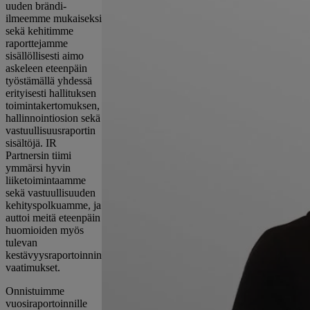
uuden brändi-
ilmeemme mukaiseksi
sekä kehitimme
raporttejamme
sisällöllisesti aimo
askeleen eteenpäin
työstämällä yhdessä
erityisesti hallituksen
toimintakertomuksen,
hallinnointiosion sekä
vastuullisuusraportin
sisältöjä. IR
Partnersin tiimi
ymmärsi hyvin
liiketoimintaamme
sekä vastuullisuuden
kehityspolkuamme, ja
auttoi meitä eteenpäin
huomioiden myös
tulevan
kestävyysraportoinnin
vaatimukset.
Onnistuimme
vuosiraportoinnille