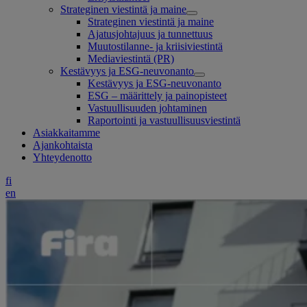
Strateginen viestintä ja maine
Strateginen viestintä ja maine
Ajatusjohtajuus ja tunnettuus
Muutostilanne- ja kriisiviestintä
Mediaviestintä (PR)
Kestävyys ja ESG-neuvonanto
Kestävyys ja ESG-neuvonanto
ESG – määrittely ja painopisteet
Vastuullisuuden johtaminen
Raportointi ja vastuullisuusviestintä
Asiakkaitamme
Ajankohtaista
Yhteydenotto
fi
en