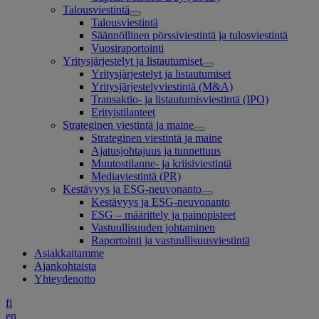
Talousviestintä
Talousviestintä
Säännöllinen pörssiviestintä ja tulosviestintä
Vuosiraportointi
Yritysjärjestelyt ja listautumiset
Yritysjärjestelyt ja listautumiset
Yritysjärjestelyviestintä (M&A)
Transaktio- ja listautumisviestintä (IPO)
Erityistilanteet
Strateginen viestintä ja maine
Strateginen viestintä ja maine
Ajatusjohtajuus ja tunnettuus
Muutostilanne- ja kriisiviestintä
Mediaviestintä (PR)
Kestävyys ja ESG-neuvonanto
Kestävyys ja ESG-neuvonanto
ESG – määrittely ja painopisteet
Vastuullisuuden johtaminen
Raportointi ja vastuullisuusviestintä
Asiakkaitamme
Ajankohtaista
Yhteydenotto
fi
en