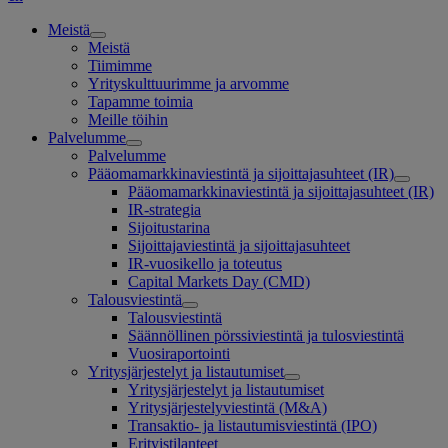
Meistä
Meistä
Tiimimme
Yrityskulttuurimme ja arvomme
Tapamme toimia
Meille töihin
Palvelumme
Palvelumme
Pääomamarkkinaviestintä ja sijoittajasuhteet (IR)
Pääomamarkkinaviestintä ja sijoittajasuhteet (IR)
IR-strategia
Sijoitustarina
Sijoittajaviestintä ja sijoittajasuhteet
IR-vuosikello ja toteutus
Capital Markets Day (CMD)
Talousviestintä
Talousviestintä
Säännöllinen pörssiviestintä ja tulosviestintä
Vuosiraportointi
Yritysjärjestelyt ja listautumiset
Yritysjärjestelyt ja listautumiset
Yritysjärjestelyviestintä (M&A)
Transaktio- ja listautumisviestintä (IPO)
Erityistilanteet