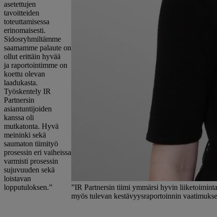
asetettujen
tavoitteiden
toteuttamisessa
erinomaisesti.
Sidosryhmiltämme
saamamme palaute on
ollut erittäin hyvää
ja raportointimme on
koettu olevan
laadukasta.
Työskentely IR
Partnersin
asiantuntijoiden
kanssa oli
mutkatonta. Hyvä
meininki sekä
saumaton tiimityö
prosessin eri vaiheissa
varmisti prosessin
sujuvuuden sekä
loistavan
lopputuloksen.”
”IR Partnersin tiimi ymmärsi hyvin liiketoimin
myös tulevan kestävyysraportoinnin vaatimukset