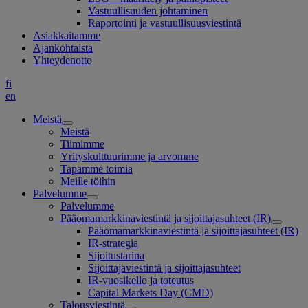
Vastuullisuuden johtaminen
Raportointi ja vastuullisuusviestintä
Asiakkaitamme
Ajankohtaista
Yhteydenotto
fi
en
Meistä
Meistä
Tiimimme
Yrityskulttuurimme ja arvomme
Tapamme toimia
Meille töihin
Palvelumme
Palvelumme
Pääomamarkkinaviestintä ja sijoittajasuhteet (IR)
Pääomamarkkinaviestintä ja sijoittajasuhteet (IR)
IR-strategia
Sijoitustarina
Sijoittajaviestintä ja sijoittajasuhteet
IR-vuosikello ja toteutus
Capital Markets Day (CMD)
Talousviestintä