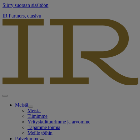
Siirry suoraan sisältöön
IR Partners, etusivu
Meistä
Meistä
Tiimimme
Yrityskulttuurimme ja arvomme
Tapamme toimia
Meille töihin
Palvelumme