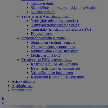
Talousviestintä
Säännöllinen pörssiviestintä ja tulosviestintä
Vuosiraportointi
Yritysjärjestelyt ja listautumiset
Yritysjärjestelyt ja listautumiset
Yritysjärjestelyviestintä (M&A)
Transaktio- ja listautumisviestintä (IPO)
Erityistilanteet
Strateginen viestintä ja maine
Strateginen viestintä ja maine
Ajatusjohtajuus ja tunnettuus
Muutostilanne- ja kriisiviestintä
Mediaviestintä (PR)
Kestävyys ja ESG-neuvonanto
Kestävyys ja ESG-neuvonanto
ESG – määrittely ja painopisteet
Vastuullisuuden johtaminen
Raportointi ja vastuullisuusviestintä
Asiakkaitamme
Ajankohtaista
Yhteydenotto
fi
en