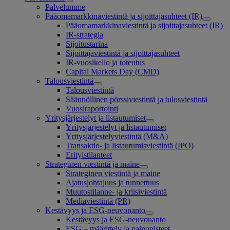
Palvelumme
Pääomamarkkinaviestintä ja sijoittajasuhteet (IR)
Pääomamarkkinaviestintä ja sijoittajasuhteet (IR)
IR-strategia
Sijoitustarina
Sijoittajaviestintä ja sijoittajasuhteet
IR-vuosikello ja toteutus
Capital Markets Day (CMD)
Talousviestintä
Talousviestintä
Säännöllinen pörssiviestintä ja tulosviestintä
Vuosiraportointi
Yritysjärjestelyt ja listautumiset
Yritysjärjestelyt ja listautumiset
Yritysjärjestelyviestintä (M&A)
Transaktio- ja listautumisviestintä (IPO)
Erityistilanteet
Strateginen viestintä ja maine
Strateginen viestintä ja maine
Ajatusjohtajuus ja tunnettuus
Muutostilanne- ja kriisiviestintä
Mediaviestintä (PR)
Kestävyys ja ESG-neuvonanto
Kestävyys ja ESG-neuvonanto
ESG – määrittely ja painopisteet