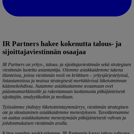
IR Partners hakee kokenutta talous- ja
sijoittajaviestinnän osaajaa
IR Partners on yritys-, talous- ja sijoittajaviestinnän sekä strategisen
viestinnän luotettu asiantuntija. Olemme asiakkaidemme tukena
tilanteissa, joissa viestinnän rooli on kriittinen – yritysjärjestelyissä,
listautumisissa ja muissa strategisesti merkittävissä liiketoiminnan
käännekohdissa. Autamme asiakkaitamme avaamaan ovet
pääomamarkkinoille ja rakentamaan luottamusta pitkäjänteisesti
sijoittajiin, analyytikoihin ja mediaan.
Työssämme yhdistyy liiketoimintaymmärrys, viestinnän strateginen
ote ja sitoutuminen asiakkaidemme menestykseen. Tavoitteenamme
on auttaa asiakkaitamme menestymään pitkäjänteisesti vahvan ja
johdonmukaisen viestinnän avulla.
Kiitos upeiden asiakkaidemme, IR Partnersin kasvu jatkuu vahvana.