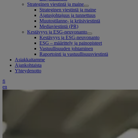
Strateginen viestintä ja maine
Strateginen viestintä ja maine
Ajatusjohtajuus ja tunnettuus
Muutostilanne- ja kriisiviestintä
Mediaviestintä (PR)
Kestävyys ja ESG-neuvonanto
Kestävyys ja ESG-neuvonanto
ESG – määrittely ja painopisteet
Vastuullisuuden johtaminen
Raportointi ja vastuullisuusviestintä
Asiakkaitamme
Ajankohtaista
Yhteydenotto
fi
en