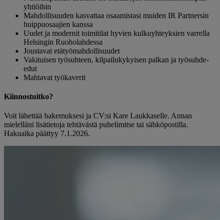
yhtiöihin
Mahdollisuuden kasvattaa osaamistasi muiden IR Partnersin
huippuosaajien kanssa
Uudet ja modernit toimitilat hyvien kulkuyhteyksien varrella
Helsingin Ruoholahdessa
Joustavat etätyömahdollisuudet
Vakituisen työsuhteen, kilpailukykyisen palkan ja työsuhde-
edut
Mahtavat työkaverit
Kiinnostuitko?
Voit lähettää hakemuksesi ja CV:si Kare Laukkaselle. Annan
mielelläni lisätietoja tehtävästä puhelimitse tai sähköpostilla.
Hakuaika päättyy 7.1.2026.