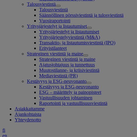
Talousviestintä
Talousviestintä
Säännöllinen pörssiviestintä ja tulosviestintä
Vuosiraportointi
Yritysjärjestelyt ja listautumiset
Yritysjärjestelyt ja listautumiset
Yritysjärjestelyviestintä (M&A)
Transaktio- ja listautumisviestintä (IPO)
Erityistilanteet
Strateginen viestintä ja maine
Strateginen viestintä ja maine
Ajatusjohtajuus ja tunnettuus
Muutostilanne- ja kriisiviestintä
Mediaviestintä (PR)
Kestävyys ja ESG-neuvonanto
Kestävyys ja ESG-neuvonanto
ESG – määrittely ja painopisteet
Vastuullisuuden johtaminen
Raportointi ja vastuullisuusviestintä
Asiakkaitamme
Ajankohtaista
Yhteydenotto
fi
en