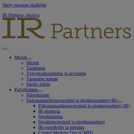
Siirry suoraan sisältöön
IR Partners, etusivu
Meistä
Meistä
Tiimimme
Yrityskulttuurimme ja arvomme
Tapamme toimia
Meille töihin
Palvelumme
Palvelumme
Pääomamarkkinaviestintä ja sijoittajasuhteet (IR)
Pääomamarkkinaviestintä ja sijoittajasuhteet (IR)
IR-strategia
Sijoitustarina
Sijoittajaviestintä ja sijoittajasuhteet
IR-vuosikello ja toteutus
Capital Markets Day (CMD)