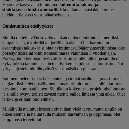
Haemme kasvavaan tiimiimme
kokenutta talous- ja
sijoittajaviestinnän ammattilaista
auttamaan asiakkaitamme
heidän erilaisissa viestintätarpeissaan.
Onnistumisen edellytykset
Sinulla on tehtävään soveltuva akateeminen tutkinto esimerkiksi
kaupalliselta, tekniseltä tai juridiikan alalta. Olet kartuttanut
osaamistasi talous- ja sijoittajaviestinnästä/pääomamarkkinoista joko
pörssiyhtiössä tai toimistomaailmassa vähintään 5 vuoden ajan.
Pörssiyhtiön tiedonantovelvollisuus on sinulle tuttua, ja sinulla on
kyky tulkita taloudellista tietoa. Kokemus pörssilistautumisiin ja/tai
yritysjärjestelyihin liittyvästä viestinnästä on plussaa.
Suomen kielen lisäksi työskentelet ja tuotat sisältöä sujuvasti myös
englanniksi. Olet positiivinen, ennakkoluuloton ja asioihin tarttuva
viestinnän ammattilainen. Sinulla on kokemusta projektinhallinnasta
ja sinulla pysyy todistettavasti monta palloa ilmassa yhtä aikaa. Olet
tarkka ja erittäin huolellinen.
Mikäli yllä mainitut kriteerit eivät ihan vielä täyty, mutta sinulla on
oikea asenne ja haluat tulla mukaan kasvamaan ja oppimaan, olet
lämpimästi tervetullut!