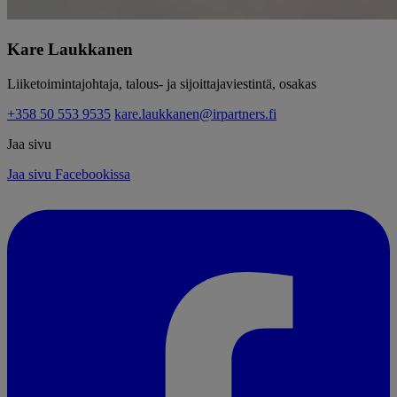
Kare Laukkanen
Liiketoimintajohtaja, talous- ja sijoittajaviestintä, osakas
+358 50 553 9535
kare.laukkanen@irpartners.fi
Jaa sivu
Jaa sivu Facebookissa