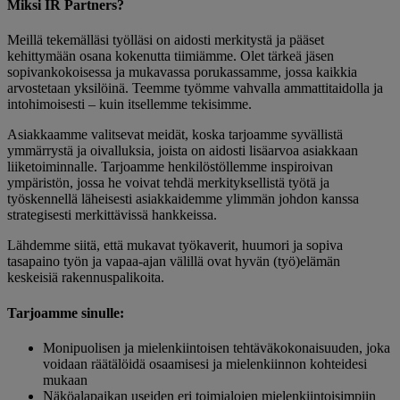
Miksi IR Partners?
Meillä tekemälläsi työlläsi on aidosti merkitystä ja pääset
kehittymään osana kokenutta tiimiämme. Olet tärkeä jäsen
sopivankokoisessa ja mukavassa porukassamme, jossa kaikkia
arvostetaan yksilöinä. Teemme työmme vahvalla ammattitaidolla ja
intohimoisesti – kuin itsellemme tekisimme.
Asiakkaamme valitsevat meidät, koska tarjoamme syvällistä
ymmärrystä ja oivalluksia, joista on aidosti lisäarvoa asiakkaan
liiketoiminnalle. Tarjoamme henkilöstöllemme inspiroivan
ympäristön, jossa he voivat tehdä merkityksellistä työtä ja
työskennellä läheisesti asiakkaidemme ylimmän johdon kanssa
strategisesti merkittävissä hankkeissa.
Lähdemme siitä, että mukavat työkaverit, huumori ja sopiva
tasapaino työn ja vapaa-ajan välillä ovat hyvän (työ)elämän
keskeisiä rakennuspalikoita.
Tarjoamme sinulle:
Monipuolisen ja mielenkiintoisen tehtäväkokonaisuuden, joka
voidaan räätälöidä osaamisesi ja mielenkiinnon kohteidesi
mukaan
Näköalapaikan useiden eri toimialojen mielenkiintoisimpiin