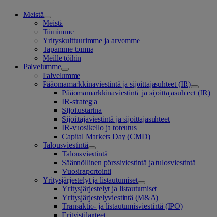
Meistä
Meistä
Tiimimme
Yrityskulttuurimme ja arvomme
Tapamme toimia
Meille töihin
Palvelumme
Palvelumme
Pääomamarkkinaviestintä ja sijoittajasuhteet (IR)
Pääomamarkkinaviestintä ja sijoittajasuhteet (IR)
IR-strategia
Sijoitustarina
Sijoittajaviestintä ja sijoittajasuhteet
IR-vuosikello ja toteutus
Capital Markets Day (CMD)
Talousviestintä
Talousviestintä
Säännöllinen pörssiviestintä ja tulosviestintä
Vuosiraportointi
Yritysjärjestelyt ja listautumiset
Yritysjärjestelyt ja listautumiset
Yritysjärjestelyviestintä (M&A)
Transaktio- ja listautumisviestintä (IPO)
Erityistilanteet