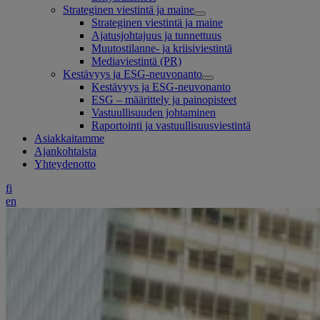
Strateginen viestintä ja maine
Strateginen viestintä ja maine
Ajatusjohtajuus ja tunnettuus
Muutostilanne- ja kriisiviestintä
Mediaviestintä (PR)
Kestävyys ja ESG-neuvonanto
Kestävyys ja ESG-neuvonanto
ESG – määrittely ja painopisteet
Vastuullisuuden johtaminen
Raportointi ja vastuullisuusviestintä
Asiakkaitamme
Ajankohtaista
Yhteydenotto
fi
en