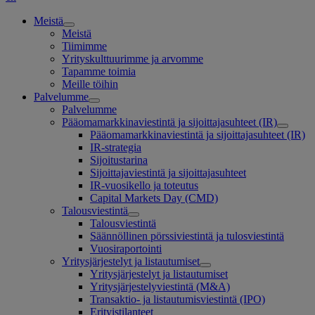
Meistä
Meistä
Tiimimme
Yrityskulttuurimme ja arvomme
Tapamme toimia
Meille töihin
Palvelumme
Palvelumme
Pääomamarkkinaviestintä ja sijoittajasuhteet (IR)
Pääomamarkkinaviestintä ja sijoittajasuhteet (IR)
IR-strategia
Sijoitustarina
Sijoittajaviestintä ja sijoittajasuhteet
IR-vuosikello ja toteutus
Capital Markets Day (CMD)
Talousviestintä
Talousviestintä
Säännöllinen pörssiviestintä ja tulosviestintä
Vuosiraportointi
Yritysjärjestelyt ja listautumiset
Yritysjärjestelyt ja listautumiset
Yritysjärjestelyviestintä (M&A)
Transaktio- ja listautumisviestintä (IPO)
Erityistilanteet