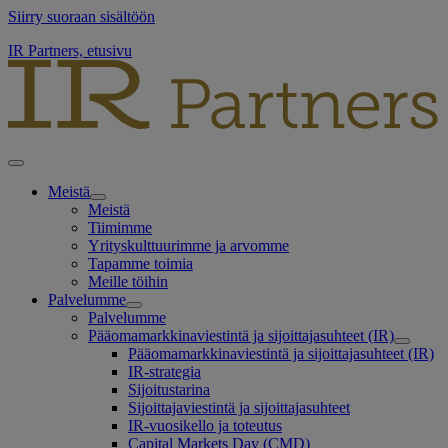
Siirry suoraan sisältöön
IR Partners, etusivu
Meistä
Meistä
Tiimimme
Yrityskulttuurimme ja arvomme
Tapamme toimia
Meille töihin
Palvelumme
Palvelumme
Pääomamarkkinaviestintä ja sijoittajasuhteet (IR)
Pääomamarkkinaviestintä ja sijoittajasuhteet (IR)
IR-strategia
Sijoitustarina
Sijoittajaviestintä ja sijoittajasuhteet
IR-vuosikello ja toteutus
Capital Markets Day (CMD)