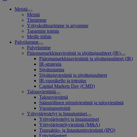
Meistä
Meistä
Tiimimme
Yrityskulttuurimme ja arvomme
Tapamme toimia
Meille töihin
Palvelumme
Palvelumme
Pääomamarkkinaviestintä ja sijoittajasuhteet (IR)
Pääomamarkkinaviestintä ja sijoittajasuhteet (IR)
IR-strategia
Sijoitustarina
Sijoittajaviestintä ja sijoittajasuhteet
IR-vuosikello ja toteutus
Capital Markets Day (CMD)
Talousviestintä
Talousviestintä
Säännöllinen pörssiviestintä ja tulosviestintä
Vuosiraportointi
Yritysjärjestelyt ja listautumiset
Yritysjärjestelyt ja listautumiset
Yritysjärjestelyviestintä (M&A)
Transaktio- ja listautumisviestintä (IPO)
Erityistilanteet