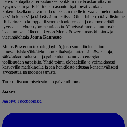
neuvonantajalta aina vastaukset kaikkiin mieltä askarruttaviin
kysymyksiin ja IR Partnersin asiantuntijat toivat vankalla
kokemuksellaan ja varmalla otteellaan meille turvaa ja mielenrauhaa
tässä hektisessä ja tärkeässä projektissa. Olen iloinen, että valitsimme
IR Partnersin kumppaniksemme hankkeeseen ja olemme erittäin
tyytyväisiä yhteistyömme tuloksiin. Yhteistyömme jatkuu myös
listautumisen jälkeen”, kertoo Merus Powerin markkinointi- ja
viestintäjohtaja
Jonna Kannosto
.
Merus Power on teknologiayhtiö, joka suunnittelee ja tuottaa
innovatiivisia sähkötekniikan ratkaisuja, kuten sähkövarastoja,
sähkönlaaturatkaisuja ja palveluita uusiutuvan energian ja
teollisuuden tarpeisiin. Yhtiö toimii globaaleilla ja voimakkaasti
kasvavilla markkinoilla ja sen henkilöstö edustaa kansainvälisesti
arvostettua insinööriosaamista.
Tutustu listautumisviestinnän palveluihimme
Jaa sivu
Jaa sivu Facebookissa