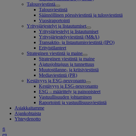
Talousviestintä
Talousviestintä
Säännöllinen pörssiviestintä ja tulosviestintä
Vuosiraportointi
Yritysjärjestelyt ja listautumiset
Yritysjärjestelyt ja listautumiset
Yritysjärjestelyviestintä (M&A)
Transaktio- ja listautumisviestintä (IPO)
Erityistilanteet
Strateginen viestintä ja maine
Strateginen viestintä ja maine
Ajatusjohtajuus ja tunnettuus
Muutostilanne- ja kriisiviestintä
Mediaviestintä (PR)
Kestävyys ja ESG-neuvonanto
Kestävyys ja ESG-neuvonanto
ESG – määrittely ja painopisteet
Vastuullisuuden johtaminen
Raportointi ja vastuullisuusviestintä
Asiakkaitamme
Ajankohtaista
Yhteydenotto
fi
en