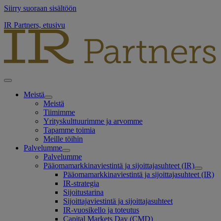
Siirry suoraan sisältöön
IR Partners, etusivu
Meistä
Meistä
Tiimimme
Yrityskulttuurimme ja arvomme
Tapamme toimia
Meille töihin
Palvelumme
Palvelumme
Pääomamarkkinaviestintä ja sijoittajasuhteet (IR)
Pääomamarkkinaviestintä ja sijoittajasuhteet (IR)
IR-strategia
Sijoitustarina
Sijoittajaviestintä ja sijoittajasuhteet
IR-vuosikello ja toteutus
Capital Markets Day (CMD)