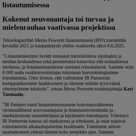
listautumisessa
Kokenut neuvonantaja toi turvaa ja
mielenrauhaa vaativassa projektissa
Teknologiayhtiö Merus Powerin listautumisanti (IPO) toteutettiin
keväällä 2021 ja kaupankäynti yhtiön osakkeella alkoi 8.6.2021.
”Listautumisemme herätti runsaasti mielenkiintoa sijoittajien ja
median keskuudessa sekä perinteisissä kanavissa että sosiaalisessa
mediassa, ja listautumisantimme onnistui erinomaisesti. Saimme noin
8 000 uutta osakkeenomistajaa tukemaan kasvustrategiamme
toteuttamista. Olen iloinen, että valitsimme IR Partnersin
kumppaniksemme hankkeeseen ja olemme erittäin tyytyväisiä
yhteistyömme tuloksiin”, toteaa Merus Powerin toimitusjohtaja
Kari
Tuomaala
.
”IR Partners toimi listautumisessamme kokonaisvaltaisena
viestinnällisenä neuvonantajana ja listautumisviestinnän ja -
markkinoinnin suunnittelijana ja käytännön toteuttajana. Yhteistyö
IR Partnersin kanssa oli mutkatonta ja tehokasta, ja asiat sujuivat
erinomaisesti aikataulupaineista huolimatta. Toimimme aidosti
saumattomasti yhtenä tiiminä koko projektin ajan. Saimme