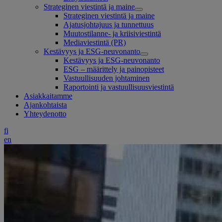
Strateginen viestintä ja maine
Strateginen viestintä ja maine
Ajatusjohtajuus ja tunnettuus
Muutostilanne- ja kriisiviestintä
Mediaviestintä (PR)
Kestävyys ja ESG-neuvonanto
Kestävyys ja ESG-neuvonanto
ESG – määrittely ja painopisteet
Vastuullisuuden johtaminen
Raportointi ja vastuullisuusviestintä
Asiakkaitamme
Ajankohtaista
Yhteydenotto
fi
en