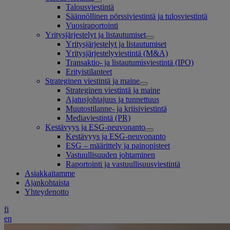
Talousviestintä
Säännöllinen pörssiviestintä ja tulosviestintä
Vuosiraportointi
Yritysjärjestelyt ja listautumiset
Yritysjärjestelyt ja listautumiset
Yritysjärjestelyviestintä (M&A)
Transaktio- ja listautumisviestintä (IPO)
Erityistilanteet
Strateginen viestintä ja maine
Strateginen viestintä ja maine
Ajatusjohtajuus ja tunnettuus
Muutostilanne- ja kriisiviestintä
Mediaviestintä (PR)
Kestävyys ja ESG-neuvonanto
Kestävyys ja ESG-neuvonanto
ESG – määrittely ja painopisteet
Vastuullisuuden johtaminen
Raportointi ja vastuullisuusviestintä
Asiakkaitamme
Ajankohtaista
Yhteydenotto
fi
en