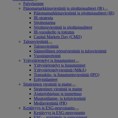
Palvelumme
Pääomamarkkinaviestintä ja sijoittajasuhteet (IR)
Pääomamarkkinaviestintä ja sijoittajasuhteet (IR)
IR-strategia
Sijoitustarina
Sijoittajaviestintä ja sijoittajasuhteet
IR-vuosikello ja toteutus
Capital Markets Day (CMD)
Talousviestintä
Talousviestintä
Säännöllinen pörssiviestintä ja tulosviestintä
Vuosiraportointi
Yritysjärjestelyt ja listautumiset
Yritysjärjestelyt ja listautumiset
Yritysjärjestelyviestintä (M&A)
Transaktio- ja listautumisviestintä (IPO)
Erityistilanteet
Strateginen viestintä ja maine
Strateginen viestintä ja maine
Ajatusjohtajuus ja tunnettuus
Muutostilanne- ja kriisiviestintä
Mediaviestintä (PR)
Kestävyys ja ESG-neuvonanto
Kestävyys ja ESG-neuvonanto
ESG – määrittely ja painopisteet