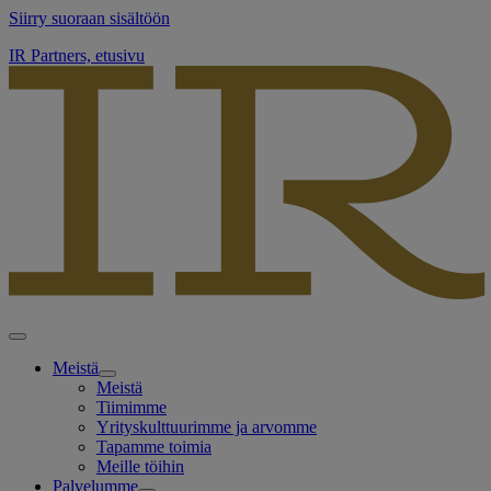
Siirry suoraan sisältöön
IR Partners, etusivu
Meistä
Meistä
Tiimimme
Yrityskulttuurimme ja arvomme
Tapamme toimia
Meille töihin
Palvelumme