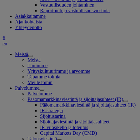
Vastuullisuuden johtaminen
Raportointi ja vastuullisuusviestintä
Asiakkaitamme
Ajankohtaista
Yhteydenotto
fi
en
Meistä
Meistä
Tiimimme
Yrityskulttuurimme ja arvomme
Tapamme toimia
Meille töihin
Palvelumme
Palvelumme
Pääomamarkkinaviestintä ja sijoittajasuhteet (IR)
Pääomamarkkinaviestintä ja sijoittajasuhteet (IR)
IR-strategia
Sijoitustarina
Sijoittajaviestintä ja sijoittajasuhteet
IR-vuosikello ja toteutus
Capital Markets Day (CMD)
Talousviestintä