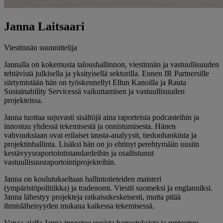
Janna Laitsaari
Viestinnän suunnittelija
Jannalla on kokemusta taloushallinnon, viestinnän ja vastuullisuuden
tehtävistä julkisella ja yksityisellä sektorilla. Ennen IR Partnersille
siirtymistään hän on työskennellyt Ellun Kanoilla ja Rauta
Sustainability Servicessä vaikuttamisen ja vastuullisuuden
projekteissa.
Janna tuottaa sujuvasti sisältöjä aina raporteista podcasteihin ja
innostuu yhdessä tekemisestä ja onnistumisesta. Hänen
vahvuuksiaan ovat erilaiset tausta-analyysit, tiedonhankinta ja
projektinhallinta. Lisäksi hän on jo ehtinyt perehtymään uusiin
kestävyysraportointistandardeihin ja osallistunut
vastuullisuusraportointiprojekteihin.
Janna on koulutukseltaan hallintotieteiden maisteri
(ympäristöpolitiikka) ja tradenomi. Viestii suomeksi ja englanniksi.
Janna lähestyy projekteja ratkaisukeskeisesti, mutta pitää
ihmisläheisyyden mukana kaikessa tekemisessä.
Vapaa-ajalla Janna innostuu uusista harrastuksista ja rentoutuu