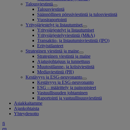
Talousviestintä
Talousviestintä
Säännöllinen pörssiviestintä ja tulosviestintä
Vuosiraportointi
Yritysjärjestelyt ja listautumiset
Yritysjärjestelyt ja listautumiset
Yritysjärjestelyviestintä (M&A)
Transaktio- ja listautumisviestintä (IPO)
Erityistilanteet
Strateginen viestintä ja maine
Strateginen viestintä ja maine
Ajatusjohtajuus ja tunnettuus
Muutostilanne- ja kriisiviestintä
Mediaviestintä (PR)
Kestävyys ja ESG-neuvonanto
Kestävyys ja ESG-neuvonanto
ESG – määrittely ja painopisteet
Vastuullisuuden johtaminen
Raportointi ja vastuullisuusviestintä
Asiakkaitamme
Ajankohtaista
Yhteydenotto
fi
en