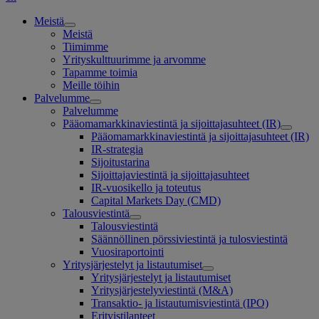
Meistä
Meistä
Tiimimme
Yrityskulttuurimme ja arvomme
Tapamme toimia
Meille töihin
Palvelumme
Palvelumme
Pääomamarkkinaviestintä ja sijoittajasuhteet (IR)
Pääomamarkkinaviestintä ja sijoittajasuhteet (IR)
IR-strategia
Sijoitustarina
Sijoittajaviestintä ja sijoittajasuhteet
IR-vuosikello ja toteutus
Capital Markets Day (CMD)
Talousviestintä
Talousviestintä
Säännöllinen pörssiviestintä ja tulosviestintä
Vuosiraportointi
Yritysjärjestelyt ja listautumiset
Yritysjärjestelyt ja listautumiset
Yritysjärjestelyviestintä (M&A)
Transaktio- ja listautumisviestintä (IPO)
Erityistilanteet