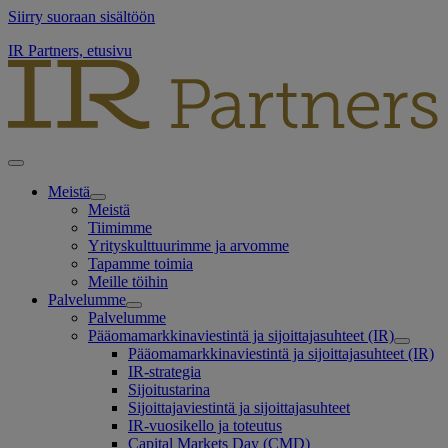
Siirry suoraan sisältöön
IR Partners, etusivu
Meistä
Meistä
Tiimimme
Yrityskulttuurimme ja arvomme
Tapamme toimia
Meille töihin
Palvelumme
Palvelumme
Pääomamarkkinaviestintä ja sijoittajasuhteet (IR)
Pääomamarkkinaviestintä ja sijoittajasuhteet (IR)
IR-strategia
Sijoitustarina
Sijoittajaviestintä ja sijoittajasuhteet
IR-vuosikello ja toteutus
Capital Markets Day (CMD)