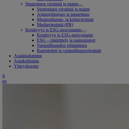
Strateginen viestintä ja maine
Strateginen viestintä ja maine
Ajatusjohtajuus ja tunnettuus
Muutostilanne- ja kriisiviestintä
Mediaviestintä (PR)
Kestävyys ja ESG-neuvonanto
Kestävyys ja ESG-neuvonanto
ESG – määrittely ja painopisteet
Vastuullisuuden johtaminen
Raportointi ja vastuullisuusviestintä
Asiakkaitamme
Ajankohtaista
Yhteydenotto
fi
en