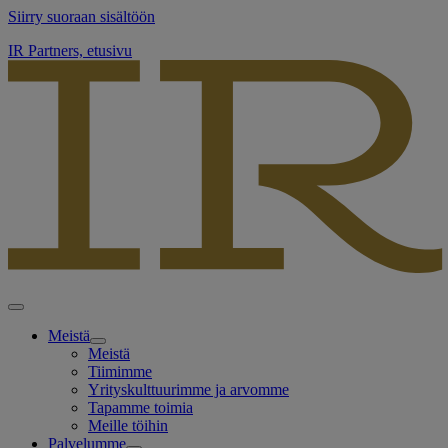
Siirry suoraan sisältöön
IR Partners, etusivu
Meistä
Meistä
Tiimimme
Yrityskulttuurimme ja arvomme
Tapamme toimia
Meille töihin
Palvelumme