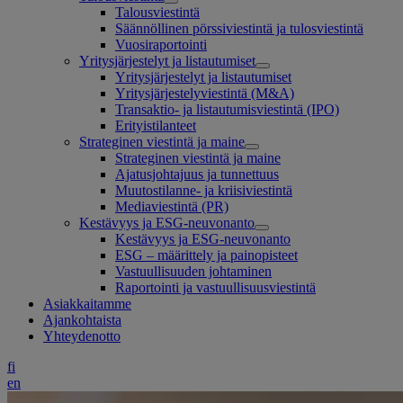
Talousviestintä
Säännöllinen pörssiviestintä ja tulosviestintä
Vuosiraportointi
Yritysjärjestelyt ja listautumiset
Yritysjärjestelyt ja listautumiset
Yritysjärjestelyviestintä (M&A)
Transaktio- ja listautumisviestintä (IPO)
Erityistilanteet
Strateginen viestintä ja maine
Strateginen viestintä ja maine
Ajatusjohtajuus ja tunnettuus
Muutostilanne- ja kriisiviestintä
Mediaviestintä (PR)
Kestävyys ja ESG-neuvonanto
Kestävyys ja ESG-neuvonanto
ESG – määrittely ja painopisteet
Vastuullisuuden johtaminen
Raportointi ja vastuullisuusviestintä
Asiakkaitamme
Ajankohtaista
Yhteydenotto
fi
en