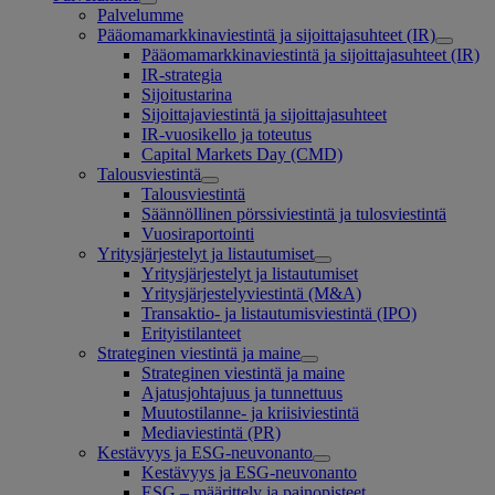
Palvelumme
Pääomamarkkinaviestintä ja sijoittajasuhteet (IR)
Pääomamarkkinaviestintä ja sijoittajasuhteet (IR)
IR-strategia
Sijoitustarina
Sijoittajaviestintä ja sijoittajasuhteet
IR-vuosikello ja toteutus
Capital Markets Day (CMD)
Talousviestintä
Talousviestintä
Säännöllinen pörssiviestintä ja tulosviestintä
Vuosiraportointi
Yritysjärjestelyt ja listautumiset
Yritysjärjestelyt ja listautumiset
Yritysjärjestelyviestintä (M&A)
Transaktio- ja listautumisviestintä (IPO)
Erityistilanteet
Strateginen viestintä ja maine
Strateginen viestintä ja maine
Ajatusjohtajuus ja tunnettuus
Muutostilanne- ja kriisiviestintä
Mediaviestintä (PR)
Kestävyys ja ESG-neuvonanto
Kestävyys ja ESG-neuvonanto
ESG – määrittely ja painopisteet