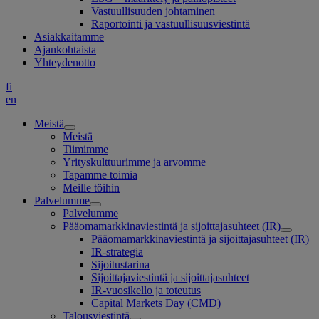
Vastuullisuuden johtaminen
Raportointi ja vastuullisuusviestintä
Asiakkaitamme
Ajankohtaista
Yhteydenotto
fi
en
Meistä
Meistä
Tiimimme
Yrityskulttuurimme ja arvomme
Tapamme toimia
Meille töihin
Palvelumme
Palvelumme
Pääomamarkkinaviestintä ja sijoittajasuhteet (IR)
Pääomamarkkinaviestintä ja sijoittajasuhteet (IR)
IR-strategia
Sijoitustarina
Sijoittajaviestintä ja sijoittajasuhteet
IR-vuosikello ja toteutus
Capital Markets Day (CMD)
Talousviestintä