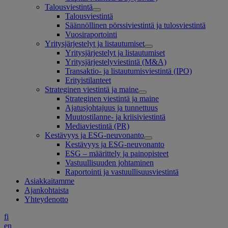
Talousviestintä
Talousviestintä
Säännöllinen pörssiviestintä ja tulosviestintä
Vuosiraportointi
Yritysjärjestelyt ja listautumiset
Yritysjärjestelyt ja listautumiset
Yritysjärjestelyviestintä (M&A)
Transaktio- ja listautumisviestintä (IPO)
Erityistilanteet
Strateginen viestintä ja maine
Strateginen viestintä ja maine
Ajatusjohtajuus ja tunnettuus
Muutostilanne- ja kriisiviestintä
Mediaviestintä (PR)
Kestävyys ja ESG-neuvonanto
Kestävyys ja ESG-neuvonanto
ESG – määrittely ja painopisteet
Vastuullisuuden johtaminen
Raportointi ja vastuullisuusviestintä
Asiakkaitamme
Ajankohtaista
Yhteydenotto
fi
en