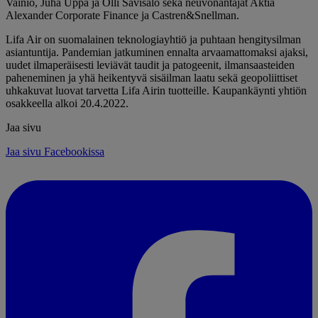
Vainio, Juha Uppa ja Olli Savisalo sekä neuvonantajat Aktia
Alexander Corporate Finance ja Castren&Snellman.
Lifa Air on suomalainen teknologiayhtiö ja puhtaan hengitysilman
asiantuntija. Pandemian jatkuminen ennalta arvaamattomaksi ajaksi,
uudet ilmaperäisesti leviävät taudit ja patogeenit, ilmansaasteiden
paheneminen ja yhä heikentyvä sisäilman laatu sekä geopoliittiset
uhkakuvat luovat tarvetta Lifa Airin tuotteille. Kaupankäynti yhtiön
osakkeella alkoi 20.4.2022.
Jaa sivu
Jaa sivu Facebookissa