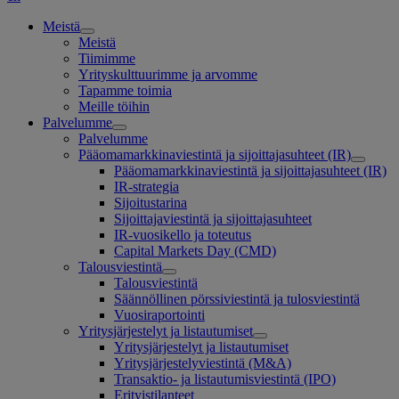
Meistä
Meistä
Tiimimme
Yrityskulttuurimme ja arvomme
Tapamme toimia
Meille töihin
Palvelumme
Palvelumme
Pääomamarkkinaviestintä ja sijoittajasuhteet (IR)
Pääomamarkkinaviestintä ja sijoittajasuhteet (IR)
IR-strategia
Sijoitustarina
Sijoittajaviestintä ja sijoittajasuhteet
IR-vuosikello ja toteutus
Capital Markets Day (CMD)
Talousviestintä
Talousviestintä
Säännöllinen pörssiviestintä ja tulosviestintä
Vuosiraportointi
Yritysjärjestelyt ja listautumiset
Yritysjärjestelyt ja listautumiset
Yritysjärjestelyviestintä (M&A)
Transaktio- ja listautumisviestintä (IPO)
Erityistilanteet