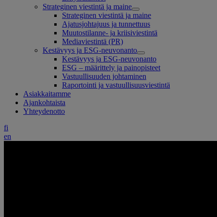
Strateginen viestintä ja maine
Strateginen viestintä ja maine
Ajatusjohtajuus ja tunnettuus
Muutostilanne- ja kriisiviestintä
Mediaviestintä (PR)
Kestävyys ja ESG-neuvonanto
Kestävyys ja ESG-neuvonanto
ESG – määrittely ja painopisteet
Vastuullisuuden johtaminen
Raportointi ja vastuullisuusviestintä
Asiakkaitamme
Ajankohtaista
Yhteydenotto
fi
en