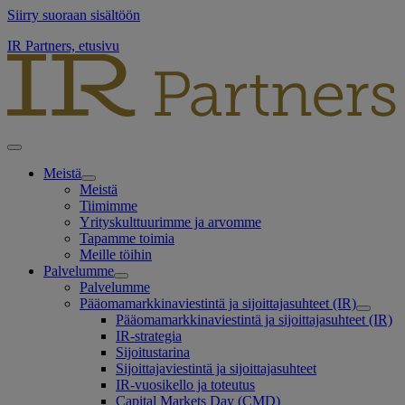
Siirry suoraan sisältöön
IR Partners, etusivu
Meistä
Meistä
Tiimimme
Yrityskulttuurimme ja arvomme
Tapamme toimia
Meille töihin
Palvelumme
Palvelumme
Pääomamarkkinaviestintä ja sijoittajasuhteet (IR)
Pääomamarkkinaviestintä ja sijoittajasuhteet (IR)
IR-strategia
Sijoitustarina
Sijoittajaviestintä ja sijoittajasuhteet
IR-vuosikello ja toteutus
Capital Markets Day (CMD)