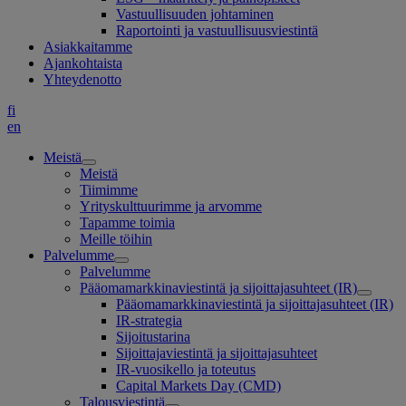
Vastuullisuuden johtaminen
Raportointi ja vastuullisuusviestintä
Asiakkaitamme
Ajankohtaista
Yhteydenotto
fi
en
Meistä
Meistä
Tiimimme
Yrityskulttuurimme ja arvomme
Tapamme toimia
Meille töihin
Palvelumme
Palvelumme
Pääomamarkkinaviestintä ja sijoittajasuhteet (IR)
Pääomamarkkinaviestintä ja sijoittajasuhteet (IR)
IR-strategia
Sijoitustarina
Sijoittajaviestintä ja sijoittajasuhteet
IR-vuosikello ja toteutus
Capital Markets Day (CMD)
Talousviestintä