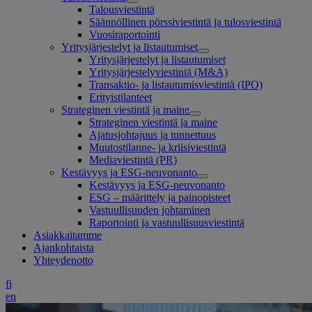
Talousviestintä
Säännöllinen pörssiviestintä ja tulosviestintä
Vuosiraportointi
Yritysjärjestelyt ja listautumiset
Yritysjärjestelyt ja listautumiset
Yritysjärjestelyviestintä (M&A)
Transaktio- ja listautumisviestintä (IPO)
Erityistilanteet
Strateginen viestintä ja maine
Strateginen viestintä ja maine
Ajatusjohtajuus ja tunnettuus
Muutostilanne- ja kriisiviestintä
Mediaviestintä (PR)
Kestävyys ja ESG-neuvonanto
Kestävyys ja ESG-neuvonanto
ESG – määrittely ja painopisteet
Vastuullisuuden johtaminen
Raportointi ja vastuullisuusviestintä
Asiakkaitamme
Ajankohtaista
Yhteydenotto
fi
en