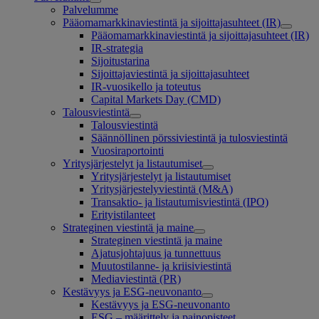
Palvelumme
Pääomamarkkinaviestintä ja sijoittajasuhteet (IR)
Pääomamarkkinaviestintä ja sijoittajasuhteet (IR)
IR-strategia
Sijoitustarina
Sijoittajaviestintä ja sijoittajasuhteet
IR-vuosikello ja toteutus
Capital Markets Day (CMD)
Talousviestintä
Talousviestintä
Säännöllinen pörssiviestintä ja tulosviestintä
Vuosiraportointi
Yritysjärjestelyt ja listautumiset
Yritysjärjestelyt ja listautumiset
Yritysjärjestelyviestintä (M&A)
Transaktio- ja listautumisviestintä (IPO)
Erityistilanteet
Strateginen viestintä ja maine
Strateginen viestintä ja maine
Ajatusjohtajuus ja tunnettuus
Muutostilanne- ja kriisiviestintä
Mediaviestintä (PR)
Kestävyys ja ESG-neuvonanto
Kestävyys ja ESG-neuvonanto
ESG – määrittely ja painopisteet