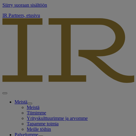
Siirry suoraan sisältöön
IR Partners, etusivu
Meistä
Meistä
Tiimimme
Yrityskulttuurimme ja arvomme
Tapamme toimia
Meille töihin
Palvelumme