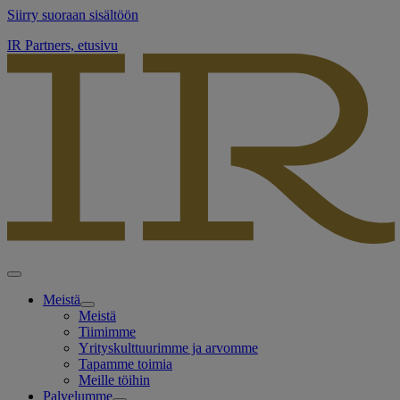
Siirry suoraan sisältöön
IR Partners, etusivu
Meistä
Meistä
Tiimimme
Yrityskulttuurimme ja arvomme
Tapamme toimia
Meille töihin
Palvelumme