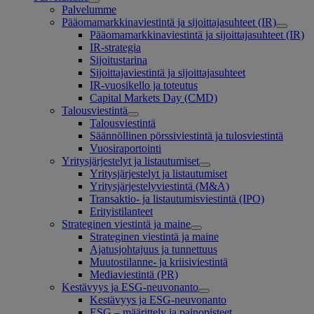
Palvelumme
Pääomamarkkinaviestintä ja sijoittajasuhteet (IR)
Pääomamarkkinaviestintä ja sijoittajasuhteet (IR)
IR-strategia
Sijoitustarina
Sijoittajaviestintä ja sijoittajasuhteet
IR-vuosikello ja toteutus
Capital Markets Day (CMD)
Talousviestintä
Talousviestintä
Säännöllinen pörssiviestintä ja tulosviestintä
Vuosiraportointi
Yritysjärjestelyt ja listautumiset
Yritysjärjestelyt ja listautumiset
Yritysjärjestelyviestintä (M&A)
Transaktio- ja listautumisviestintä (IPO)
Erityistilanteet
Strateginen viestintä ja maine
Strateginen viestintä ja maine
Ajatusjohtajuus ja tunnettuus
Muutostilanne- ja kriisiviestintä
Mediaviestintä (PR)
Kestävyys ja ESG-neuvonanto
Kestävyys ja ESG-neuvonanto
ESG – määrittely ja painopisteet