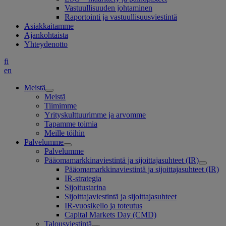
Vastuullisuuden johtaminen
Raportointi ja vastuullisuusviestintä
Asiakkaitamme
Ajankohtaista
Yhteydenotto
fi
en
Meistä
Meistä
Tiimimme
Yrityskulttuurimme ja arvomme
Tapamme toimia
Meille töihin
Palvelumme
Palvelumme
Pääomamarkkinaviestintä ja sijoittajasuhteet (IR)
Pääomamarkkinaviestintä ja sijoittajasuhteet (IR)
IR-strategia
Sijoitustarina
Sijoittajaviestintä ja sijoittajasuhteet
IR-vuosikello ja toteutus
Capital Markets Day (CMD)
Talousviestintä