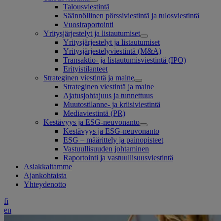
Talousviestintä
Säännöllinen pörssiviestintä ja tulosviestintä
Vuosiraportointi
Yritysjärjestelyt ja listautumiset
Yritysjärjestelyt ja listautumiset
Yritysjärjestelyviestintä (M&A)
Transaktio- ja listautumisviestintä (IPO)
Erityistilanteet
Strateginen viestintä ja maine
Strateginen viestintä ja maine
Ajatusjohtajuus ja tunnettuus
Muutostilanne- ja kriisiviestintä
Mediaviestintä (PR)
Kestävyys ja ESG-neuvonanto
Kestävyys ja ESG-neuvonanto
ESG – määrittely ja painopisteet
Vastuullisuuden johtaminen
Raportointi ja vastuullisuusviestintä
Asiakkaitamme
Ajankohtaista
Yhteydenotto
fi
en