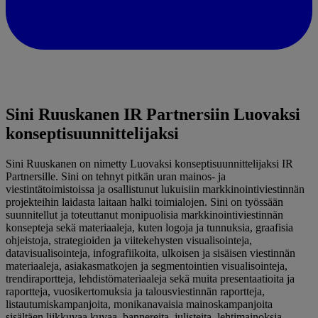
Sini Ruuskanen IR Partnersiin Luovaksi
konseptisuunnittelijaksi
Sini Ruuskanen on nimetty Luovaksi konseptisuunnittelijaksi IR
Partnersille. Sini on tehnyt pitkän uran mainos- ja
viestintätoimistoissa ja osallistunut lukuisiin markkinointiviestinnän
projekteihin laidasta laitaan halki toimialojen. Sini on työssään
suunnitellut ja toteuttanut monipuolisia markkinointiviestinnän
konsepteja sekä materiaaleja, kuten logoja ja tunnuksia, graafisia
ohjeistoja, strategioiden ja viitekehysten visualisointeja,
datavisualisointeja, infografiikoita, ulkoisen ja sisäisen viestinnän
materiaaleja, asiakasmatkojen ja segmentointien visualisointeja,
trendiraportteja, lehdistömateriaaleja sekä muita presentaatioita ja
raportteja, vuosikertomuksia ja talousviestinnän raportteja,
listautumiskampanjoita, monikanavaisia mainoskampanjoita
sisältäen liikkuvaa kuvaa, bannereita, julisteita, lehtimainoksia,