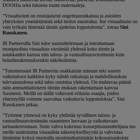
DOOHia sekä lukuisia muita materiaaleja.
”Visualisointi on ensisijaisesti ongelmanratkaisua ja asioiden
yhteyksien ymmärtämistä sekä tiedon muotoilua. Itse visuaalisuus on
vain työkalu ilmentää tämän ajattelun lopputulemia”, toteaa
Sini
Ruuskanen
.
IR Partnersilla Sini tulee suunnittelemaan ja toteuttamaan
monipuolista visuaalista viestintää yhdessä koko tiimin ja
asiakkaiden kanssa niin talous- ja vastuullisuusviestinnän kuin
brändinrakennuksenkin näkökulmista.
”Tutustuessani IR Partnersin osakkaisiin minuun teki suuren
vaikutuksen kaikkien kyky nähdä ratkaisuja ja mahdollisuuksia
tulevaisuudessa sekä tahto onnistua yhdessä. On mahtavaa päästä
näin ammattitaitoiseen tiimiin mukaan rakentamaan kasvua
Suomeen. Meillä on täällä valtavasti erilaisia osaajia, joiden
yhteistyöllä voimme saavuttaa vaikuttavia lopputuloksia”, Sini
Ruuskanen jatkaa.
”Työmme ytimessä on kyky yhdistää syvällinen talous- ja
vastuullisuusviestinnän osaaminen luovaan ja vaikuttavaan
tarinankerrontaan. Sinin vahva kokemus konseptisuunnittelijana tuo
meille uudenlaista visuaalista näkemyksellisyyttä ja vahvistaa
tiimimme kykyä muotoilla monimutkaisistakin kokonaisuuksista