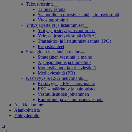
Talousviestintä
Talousviestintä
Säännöllinen pörssiviestintä ja tulosviestintä
Vuosiraportointi
Yritysjärjestelyt ja listautumiset
Yritysjärjestelyt ja listautumiset
Yritysjärjestelyviestintä (M&A)
Transaktio- ja listautumisviestintä (IPO)
Erityistilanteet
Strateginen viestintä ja maine
Strateginen viestintä ja maine
Ajatusjohtajuus ja tunnettuus
Muutostilanne- ja kriisiviestintä
Mediaviestintä (PR)
Kestävyys ja ESG-neuvonanto
Kestävyys ja ESG-neuvonanto
ESG – määrittely ja painopisteet
Vastuullisuuden johtaminen
Raportointi ja vastuullisuusviestintä
Asiakkaitamme
Ajankohtaista
Yhteydenotto
fi
en