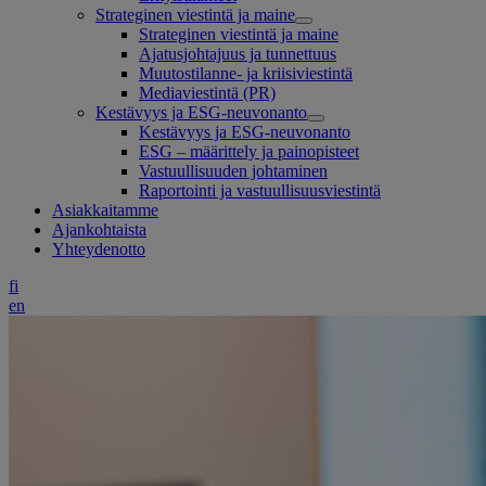
Strateginen viestintä ja maine
Strateginen viestintä ja maine
Ajatusjohtajuus ja tunnettuus
Muutostilanne- ja kriisiviestintä
Mediaviestintä (PR)
Kestävyys ja ESG-neuvonanto
Kestävyys ja ESG-neuvonanto
ESG – määrittely ja painopisteet
Vastuullisuuden johtaminen
Raportointi ja vastuullisuusviestintä
Asiakkaitamme
Ajankohtaista
Yhteydenotto
fi
en