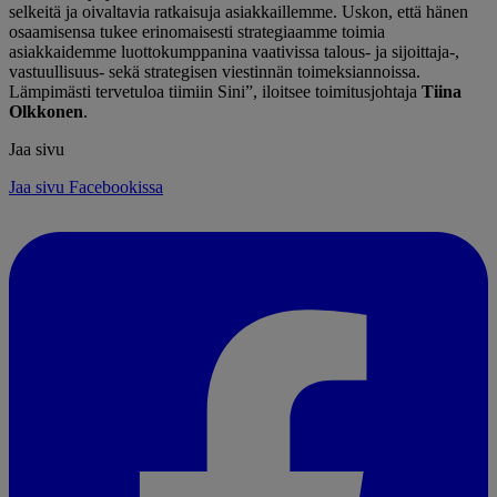
selkeitä ja oivaltavia ratkaisuja asiakkaillemme. Uskon, että hänen
osaamisensa tukee erinomaisesti strategiaamme toimia
asiakkaidemme luottokumppanina vaativissa talous- ja sijoittaja-,
vastuullisuus- sekä strategisen viestinnän toimeksiannoissa.
Lämpimästi tervetuloa tiimiin Sini”, iloitsee toimitusjohtaja
Tiina
Olkkonen
.
Jaa sivu
Jaa sivu Facebookissa