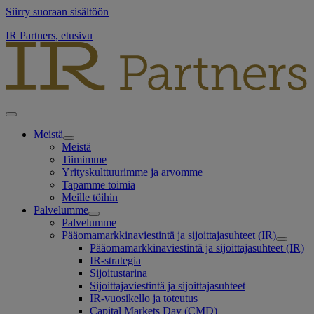
Siirry suoraan sisältöön
IR Partners, etusivu
Meistä
Meistä
Tiimimme
Yrityskulttuurimme ja arvomme
Tapamme toimia
Meille töihin
Palvelumme
Palvelumme
Pääomamarkkinaviestintä ja sijoittajasuhteet (IR)
Pääomamarkkinaviestintä ja sijoittajasuhteet (IR)
IR-strategia
Sijoitustarina
Sijoittajaviestintä ja sijoittajasuhteet
IR-vuosikello ja toteutus
Capital Markets Day (CMD)