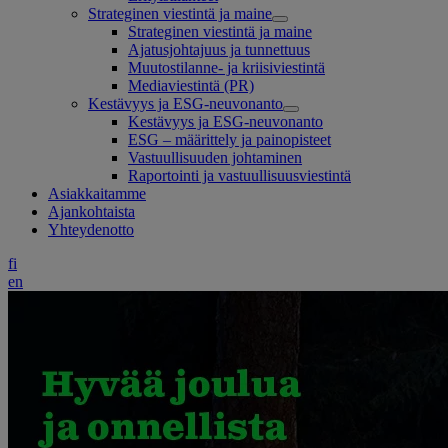
Strateginen viestintä ja maine
Strateginen viestintä ja maine
Ajatusjohtajuus ja tunnettuus
Muutostilanne- ja kriisiviestintä
Mediaviestintä (PR)
Kestävyys ja ESG-neuvonanto
Kestävyys ja ESG-neuvonanto
ESG – määrittely ja painopisteet
Vastuullisuuden johtaminen
Raportointi ja vastuullisuusviestintä
Asiakkaitamme
Ajankohtaista
Yhteydenotto
fi
en