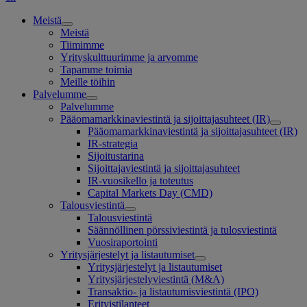
Meistä
Meistä
Tiimimme
Yrityskulttuurimme ja arvomme
Tapamme toimia
Meille töihin
Palvelumme
Palvelumme
Pääomamarkkinaviestintä ja sijoittajasuhteet (IR)
Pääomamarkkinaviestintä ja sijoittajasuhteet (IR)
IR-strategia
Sijoitustarina
Sijoittajaviestintä ja sijoittajasuhteet
IR-vuosikello ja toteutus
Capital Markets Day (CMD)
Talousviestintä
Talousviestintä
Säännöllinen pörssiviestintä ja tulosviestintä
Vuosiraportointi
Yritysjärjestelyt ja listautumiset
Yritysjärjestelyt ja listautumiset
Yritysjärjestelyviestintä (M&A)
Transaktio- ja listautumisviestintä (IPO)
Erityistilanteet