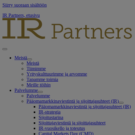
Siirry suoraan sisältöön
IR Partners, etusivu
Meistä
Meistä
Tiimimme
Yrityskulttuurimme ja arvomme
Tapamme toimia
Meille töihin
Palvelumme
Palvelumme
Pääomamarkkinaviestintä ja sijoittajasuhteet (IR)
Pääomamarkkinaviestintä ja sijoittajasuhteet (IR)
IR-strategia
Sijoitustarina
Sijoittajaviestintä ja sijoittajasuhteet
IR-vuosikello ja toteutus
Capital Markets Day (CMD)