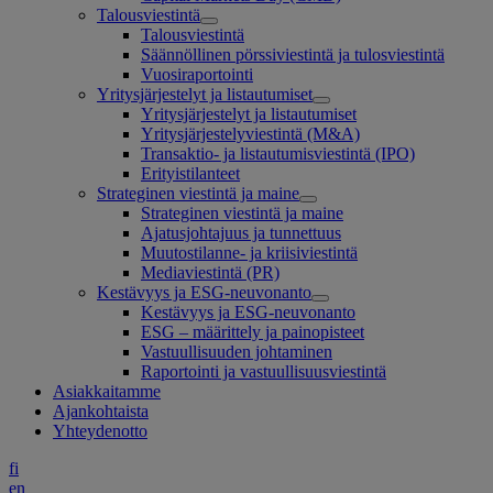
Talousviestintä
Talousviestintä
Säännöllinen pörssiviestintä ja tulosviestintä
Vuosiraportointi
Yritysjärjestelyt ja listautumiset
Yritysjärjestelyt ja listautumiset
Yritysjärjestelyviestintä (M&A)
Transaktio- ja listautumisviestintä (IPO)
Erityistilanteet
Strateginen viestintä ja maine
Strateginen viestintä ja maine
Ajatusjohtajuus ja tunnettuus
Muutostilanne- ja kriisiviestintä
Mediaviestintä (PR)
Kestävyys ja ESG-neuvonanto
Kestävyys ja ESG-neuvonanto
ESG – määrittely ja painopisteet
Vastuullisuuden johtaminen
Raportointi ja vastuullisuusviestintä
Asiakkaitamme
Ajankohtaista
Yhteydenotto
fi
en