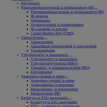
Palvelumme
Pääomamarkkinaviestintä ja sijoittajasuhteet (IR)
Pääomamarkkinaviestintä ja sijoittajasuhteet (IR)
IR-strategia
Sijoitustarina
Sijoittajaviestintä ja sijoittajasuhteet
IR-vuosikello ja toteutus
Capital Markets Day (CMD)
Talousviestintä
Talousviestintä
Säännöllinen pörssiviestintä ja tulosviestintä
Vuosiraportointi
Yritysjärjestelyt ja listautumiset
Yritysjärjestelyt ja listautumiset
Yritysjärjestelyviestintä (M&A)
Transaktio- ja listautumisviestintä (IPO)
Erityistilanteet
Strateginen viestintä ja maine
Strateginen viestintä ja maine
Ajatusjohtajuus ja tunnettuus
Muutostilanne- ja kriisiviestintä
Mediaviestintä (PR)
Kestävyys ja ESG-neuvonanto
Kestävyys ja ESG-neuvonanto
ESG – määrittely ja painopisteet