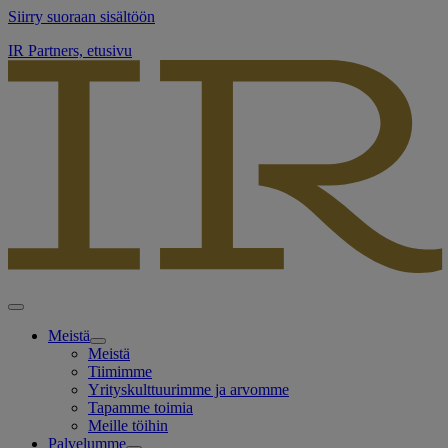
Siirry suoraan sisältöön
IR Partners, etusivu
Meistä
Meistä
Tiimimme
Yrityskulttuurimme ja arvomme
Tapamme toimia
Meille töihin
Palvelumme