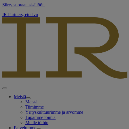
Siirry suoraan sisältöön
IR Partners, etusivu
Meistä
Meistä
Tiimimme
Yrityskulttuurimme ja arvomme
Tapamme toimia
Meille töihin
Palvelumme