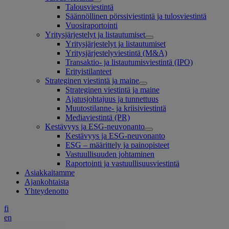
Talousviestintä
Säännöllinen pörssiviestintä ja tulosviestintä
Vuosiraportointi
Yritysjärjestelyt ja listautumiset
Yritysjärjestelyt ja listautumiset
Yritysjärjestelyviestintä (M&A)
Transaktio- ja listautumisviestintä (IPO)
Erityistilanteet
Strateginen viestintä ja maine
Strateginen viestintä ja maine
Ajatusjohtajuus ja tunnettuus
Muutostilanne- ja kriisiviestintä
Mediaviestintä (PR)
Kestävyys ja ESG-neuvonanto
Kestävyys ja ESG-neuvonanto
ESG – määrittely ja painopisteet
Vastuullisuuden johtaminen
Raportointi ja vastuullisuusviestintä
Asiakkaitamme
Ajankohtaista
Yhteydenotto
fi
en