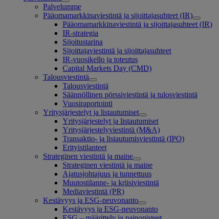
Palvelumme
Pääomamarkkinaviestintä ja sijoittajasuhteet (IR)
Pääomamarkkinaviestintä ja sijoittajasuhteet (IR)
IR-strategia
Sijoitustarina
Sijoittajaviestintä ja sijoittajasuhteet
IR-vuosikello ja toteutus
Capital Markets Day (CMD)
Talousviestintä
Talousviestintä
Säännöllinen pörssiviestintä ja tulosviestintä
Vuosiraportointi
Yritysjärjestelyt ja listautumiset
Yritysjärjestelyt ja listautumiset
Yritysjärjestelyviestintä (M&A)
Transaktio- ja listautumisviestintä (IPO)
Erityistilanteet
Strateginen viestintä ja maine
Strateginen viestintä ja maine
Ajatusjohtajuus ja tunnettuus
Muutostilanne- ja kriisiviestintä
Mediaviestintä (PR)
Kestävyys ja ESG-neuvonanto
Kestävyys ja ESG-neuvonanto
ESG – määrittely ja painopisteet