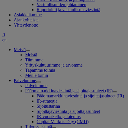
Vastuullisuuden johtaminen
Raportointi ja vastuullisuusviestintä
Asiakkaitamme
Ajankohtaista
Yhteydenotto
fi
en
Meistä
Meistä
Tiimimme
Yrityskulttuurimme ja arvomme
Tapamme toimia
Meille töihin
Palvelumme
Palvelumme
Pääomamarkkinaviestintä ja sijoittajasuhteet (IR)
Pääomamarkkinaviestintä ja sijoittajasuhteet (IR)
IR-strategia
Sijoitustarina
Sijoittajaviestintä ja sijoittajasuhteet
IR-vuosikello ja toteutus
Capital Markets Day (CMD)
Talousviestintä