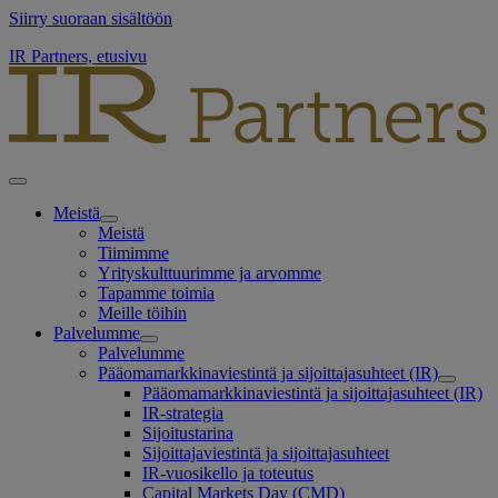
Siirry suoraan sisältöön
IR Partners, etusivu
Meistä
Meistä
Tiimimme
Yrityskulttuurimme ja arvomme
Tapamme toimia
Meille töihin
Palvelumme
Palvelumme
Pääomamarkkinaviestintä ja sijoittajasuhteet (IR)
Pääomamarkkinaviestintä ja sijoittajasuhteet (IR)
IR-strategia
Sijoitustarina
Sijoittajaviestintä ja sijoittajasuhteet
IR-vuosikello ja toteutus
Capital Markets Day (CMD)