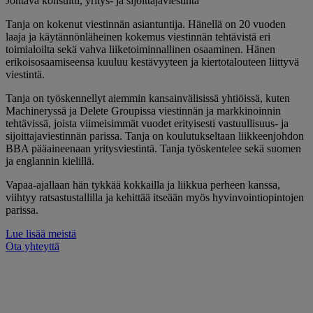
Johtava konsultti, yritys- ja sijoittajaviestintä
Tanja on kokenut viestinnän asiantuntija. Hänellä on 20 vuoden
laaja ja käytännönläheinen kokemus viestinnän tehtävistä eri
toimialoilta sekä vahva liiketoiminnallinen osaaminen. Hänen
erikoisosaamiseensa kuuluu kestävyyteen ja kiertotalouteen liittyvä
viestintä.
Tanja on työskennellyt aiemmin kansainvälisissä yhtiöissä, kuten
Machineryssä ja Delete Groupissa viestinnän ja markkinoinnin
tehtävissä, joista viimeisimmät vuodet erityisesti vastuullisuus- ja
sijoittajaviestinnän parissa. Tanja on koulutukseltaan liikkeenjohdon
BBA pääaineenaan yritysviestintä. Tanja työskentelee sekä suomen
ja englannin kielillä.
Vapaa-ajallaan hän tykkää kokkailla ja liikkua perheen kanssa,
viihtyy ratsastustallilla ja kehittää itseään myös hyvinvointiopintojen
parissa.
Lue lisää meistä
Ota yhteyttä