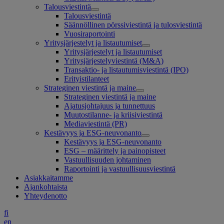
Talousviestintä
Talousviestintä
Säännöllinen pörssiviestintä ja tulosviestintä
Vuosiraportointi
Yritysjärjestelyt ja listautumiset
Yritysjärjestelyt ja listautumiset
Yritysjärjestelyviestintä (M&A)
Transaktio- ja listautumisviestintä (IPO)
Erityistilanteet
Strateginen viestintä ja maine
Strateginen viestintä ja maine
Ajatusjohtajuus ja tunnettuus
Muutostilanne- ja kriisiviestintä
Mediaviestintä (PR)
Kestävyys ja ESG-neuvonanto
Kestävyys ja ESG-neuvonanto
ESG – määrittely ja painopisteet
Vastuullisuuden johtaminen
Raportointi ja vastuullisuusviestintä
Asiakkaitamme
Ajankohtaista
Yhteydenotto
fi
en