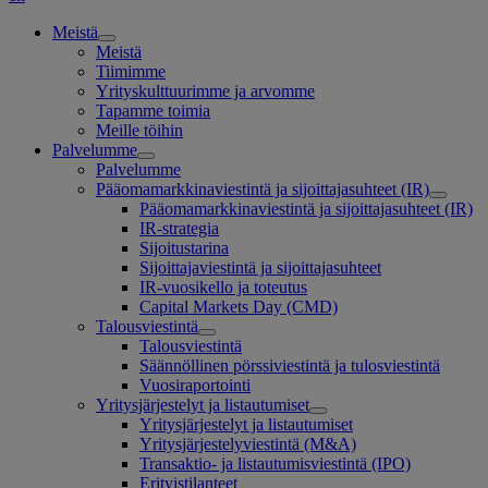
Meistä
Meistä
Tiimimme
Yrityskulttuurimme ja arvomme
Tapamme toimia
Meille töihin
Palvelumme
Palvelumme
Pääomamarkkinaviestintä ja sijoittajasuhteet (IR)
Pääomamarkkinaviestintä ja sijoittajasuhteet (IR)
IR-strategia
Sijoitustarina
Sijoittajaviestintä ja sijoittajasuhteet
IR-vuosikello ja toteutus
Capital Markets Day (CMD)
Talousviestintä
Talousviestintä
Säännöllinen pörssiviestintä ja tulosviestintä
Vuosiraportointi
Yritysjärjestelyt ja listautumiset
Yritysjärjestelyt ja listautumiset
Yritysjärjestelyviestintä (M&A)
Transaktio- ja listautumisviestintä (IPO)
Erityistilanteet