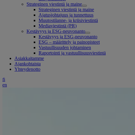
Strateginen viestintä ja maine
Strateginen viestintä ja maine
Ajatusjohtajuus ja tunnettuus
Muutostilanne- ja kriisiviestintä
Mediaviestintä (PR)
Kestävyys ja ESG-neuvonanto
Kestävyys ja ESG-neuvonanto
ESG – määrittely ja painopisteet
Vastuullisuuden johtaminen
Raportointi ja vastuullisuusviestintä
Asiakkaitamme
Ajankohtaista
Yhteydenotto
fi
en