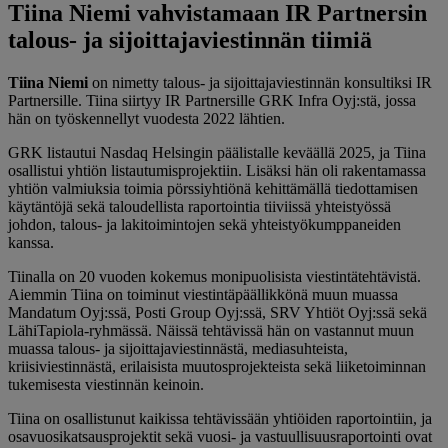
Tiina Niemi vahvistamaan IR Partnersin
talous- ja sijoittajaviestinnän tiimiä
Tiina Niemi
on nimetty talous- ja sijoittajaviestinnän konsultiksi IR
Partnersille. Tiina siirtyy IR Partnersille GRK Infra Oyj:stä, jossa
hän on työskennellyt vuodesta 2022 lähtien.
GRK listautui Nasdaq Helsingin päälistalle keväällä 2025, ja Tiina
osallistui yhtiön listautumisprojektiin. Lisäksi hän oli rakentamassa
yhtiön valmiuksia toimia pörssiyhtiönä kehittämällä tiedottamisen
käytäntöjä sekä taloudellista raportointia tiiviissä yhteistyössä
johdon, talous- ja lakitoimintojen sekä yhteistyökumppaneiden
kanssa.
Tiinalla on 20 vuoden kokemus monipuolisista viestintätehtävistä.
Aiemmin Tiina on toiminut viestintäpäällikkönä muun muassa
Mandatum Oyj:ssä, Posti Group Oyj:ssä, SRV Yhtiöt Oyj:ssä sekä
LähiTapiola-ryhmässä. Näissä tehtävissä hän on vastannut muun
muassa talous- ja sijoittajaviestinnästä, mediasuhteista,
kriisiviestinnästä, erilaisista muutosprojekteista sekä liiketoiminnan
tukemisesta viestinnän keinoin.
Tiina on osallistunut kaikissa tehtävissään yhtiöiden raportointiin, ja
osavuosikatsausprojektit sekä vuosi- ja vastuullisuusraportointi ovat