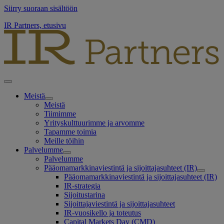
Siirry suoraan sisältöön
IR Partners, etusivu
Meistä
Meistä
Tiimimme
Yrityskulttuurimme ja arvomme
Tapamme toimia
Meille töihin
Palvelumme
Palvelumme
Pääomamarkkinaviestintä ja sijoittajasuhteet (IR)
Pääomamarkkinaviestintä ja sijoittajasuhteet (IR)
IR-strategia
Sijoitustarina
Sijoittajaviestintä ja sijoittajasuhteet
IR-vuosikello ja toteutus
Capital Markets Day (CMD)