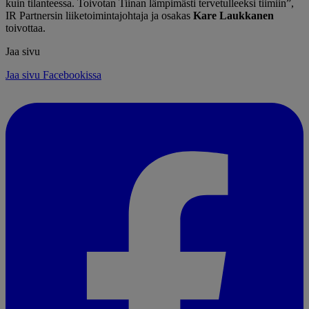
kuin tilanteessa. Toivotan Tiinan lämpimästi tervetulleeksi tiimiin”,
IR Partnersin liiketoimintajohtaja ja osakas
Kare Laukkanen
toivottaa.
Jaa sivu
Jaa sivu Facebookissa