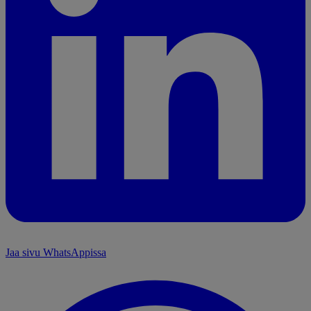
Jaa sivu WhatsAppissa