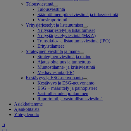
Talousviestintä
Talousviestintä
Säännöllinen pörssiviestintä ja tulosviestintä
Vuosiraportointi
Yritysjärjestelyt ja listautumiset
Yritysjärjestelyt ja listautumiset
Yritysjärjestelyviestintä (M&A)
Transaktio- ja listautumisviestintä (IPO)
Erityistilanteet
Strateginen viestintä ja maine
Strateginen viestintä ja maine
Ajatusjohtajuus ja tunnettuus
Muutostilanne- ja kriisiviestintä
Mediaviestintä (PR)
Kestävyys ja ESG-neuvonanto
Kestävyys ja ESG-neuvonanto
ESG – määrittely ja painopisteet
Vastuullisuuden johtaminen
Raportointi ja vastuullisuusviestintä
Asiakkaitamme
Ajankohtaista
Yhteydenotto
fi
en