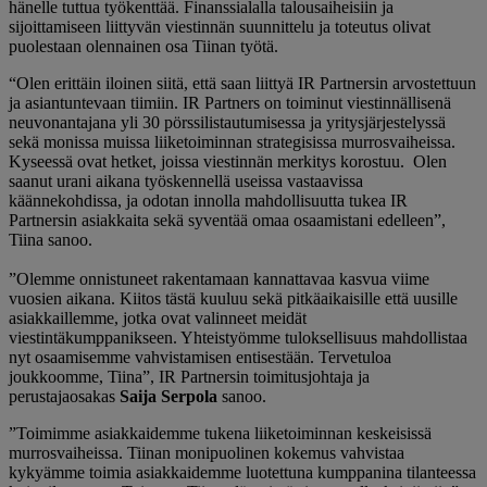
hänelle tuttua työkenttää. Finanssialalla talousaiheisiin ja
sijoittamiseen liittyvän viestinnän suunnittelu ja toteutus olivat
puolestaan olennainen osa Tiinan työtä.
“Olen erittäin iloinen siitä, että saan liittyä IR Partnersin arvostettuun
ja asiantuntevaan tiimiin. IR Partners on toiminut viestinnällisenä
neuvonantajana yli 30 pörssilistautumisessa ja yritysjärjestelyssä
sekä monissa muissa liiketoiminnan strategisissa murrosvaiheissa.
Kyseessä ovat hetket, joissa viestinnän merkitys korostuu. Olen
saanut urani aikana työskennellä useissa vastaavissa
käännekohdissa, ja odotan innolla mahdollisuutta tukea IR
Partnersin asiakkaita sekä syventää omaa osaamistani edelleen”,
Tiina sanoo.
”Olemme onnistuneet rakentamaan kannattavaa kasvua viime
vuosien aikana. Kiitos tästä kuuluu sekä pitkäaikaisille että uusille
asiakkaillemme, jotka ovat valinneet meidät
viestintäkumppanikseen. Yhteistyömme tuloksellisuus mahdollistaa
nyt osaamisemme vahvistamisen entisestään. Tervetuloa
joukkoomme, Tiina”, IR Partnersin toimitusjohtaja ja
perustajaosakas
Saija Serpola
sanoo.
”Toimimme asiakkaidemme tukena liiketoiminnan keskeisissä
murrosvaiheissa. Tiinan monipuolinen kokemus vahvistaa
kykyämme toimia asiakkaidemme luotettuna kumppanina tilanteessa