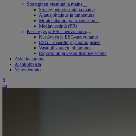
Strateginen viestintä ja maine
Strateginen viestintä ja maine
Ajatusjohtajuus ja tunnettuus
Muutostilanne- ja kriisiviestintä
Mediaviestintä (PR)
Kestävyys ja ESG-neuvonanto
Kestävyys ja ESG-neuvonanto
ESG – määrittely ja painopisteet
Vastuullisuuden johtaminen
Raportointi ja vastuullisuusviestintä
Asiakkaitamme
Ajankohtaista
Yhteydenotto
fi
en