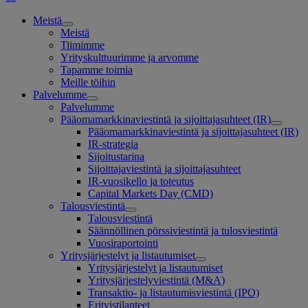
Meistä
Meistä
Tiimimme
Yrityskulttuurimme ja arvomme
Tapamme toimia
Meille töihin
Palvelumme
Palvelumme
Pääomamarkkinaviestintä ja sijoittajasuhteet (IR)
Pääomamarkkinaviestintä ja sijoittajasuhteet (IR)
IR-strategia
Sijoitustarina
Sijoittajaviestintä ja sijoittajasuhteet
IR-vuosikello ja toteutus
Capital Markets Day (CMD)
Talousviestintä
Talousviestintä
Säännöllinen pörssiviestintä ja tulosviestintä
Vuosiraportointi
Yritysjärjestelyt ja listautumiset
Yritysjärjestelyt ja listautumiset
Yritysjärjestelyviestintä (M&A)
Transaktio- ja listautumisviestintä (IPO)
Erityistilanteet