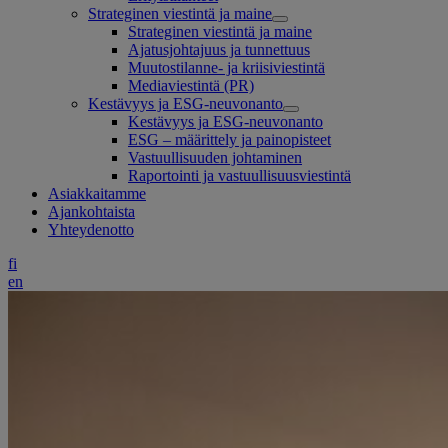
Strateginen viestintä ja maine
Strateginen viestintä ja maine
Ajatusjohtajuus ja tunnettuus
Muutostilanne- ja kriisiviestintä
Mediaviestintä (PR)
Kestävyys ja ESG-neuvonanto
Kestävyys ja ESG-neuvonanto
ESG – määrittely ja painopisteet
Vastuullisuuden johtaminen
Raportointi ja vastuullisuusviestintä
Asiakkaitamme
Ajankohtaista
Yhteydenotto
fi
en