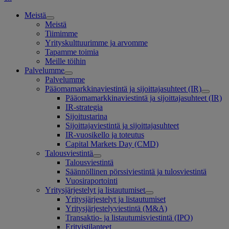
Meistä
Meistä
Tiimimme
Yrityskulttuurimme ja arvomme
Tapamme toimia
Meille töihin
Palvelumme
Palvelumme
Pääomamarkkinaviestintä ja sijoittajasuhteet (IR)
Pääomamarkkinaviestintä ja sijoittajasuhteet (IR)
IR-strategia
Sijoitustarina
Sijoittajaviestintä ja sijoittajasuhteet
IR-vuosikello ja toteutus
Capital Markets Day (CMD)
Talousviestintä
Talousviestintä
Säännöllinen pörssiviestintä ja tulosviestintä
Vuosiraportointi
Yritysjärjestelyt ja listautumiset
Yritysjärjestelyt ja listautumiset
Yritysjärjestelyviestintä (M&A)
Transaktio- ja listautumisviestintä (IPO)
Erityistilanteet