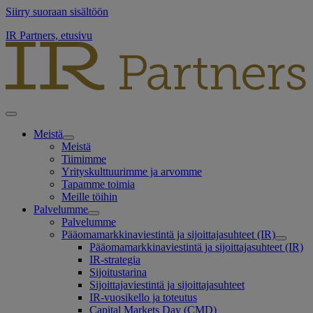
Siirry suoraan sisältöön
IR Partners, etusivu
Meistä
Meistä
Tiimimme
Yrityskulttuurimme ja arvomme
Tapamme toimia
Meille töihin
Palvelumme
Palvelumme
Pääomamarkkinaviestintä ja sijoittajasuhteet (IR)
Pääomamarkkinaviestintä ja sijoittajasuhteet (IR)
IR-strategia
Sijoitustarina
Sijoittajaviestintä ja sijoittajasuhteet
IR-vuosikello ja toteutus
Capital Markets Day (CMD)