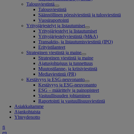
Talousviestintä
Talousviestintä
Säännöllinen pörssiviestintä ja tulosviestintä
Vuosiraportointi
Yritysjärjestelyt ja listautumiset
Yritysjärjestelyt ja listautumiset
Yritysjärjestelyviestintä (M&A)
Transaktio- ja listautumisviestintä (IPO)
Erityistilanteet
Strateginen viestintä ja maine
Strateginen viestintä ja maine
Ajatusjohtajuus ja tunnettuus
Muutostilanne- ja kriisiviestintä
Mediaviestintä (PR)
Kestävyys ja ESG-neuvonanto
Kestävyys ja ESG-neuvonanto
ESG – määrittely ja painopisteet
Vastuullisuuden johtaminen
Raportointi ja vastuullisuusviestintä
Asiakkaitamme
Ajankohtaista
Yhteydenotto
fi
en