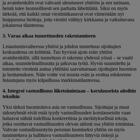
ja avainhenkilöt ovat vahvasti sitoutuneet yhtiöön ja sen tarinaan,
heistä tulee luonnollisesti sen parhaita lähettiläitä. Siksi on myös
tärkeää, että kaikki omat viestintäkanavat ovat viimeistään nyt
huippuunsa hiottuja, jotta viestisi välittyy kirkkaana ja vaikuttavana
jokaisessa tilanteessa.
3. Varaa aikaa tunnettuuden rakentamiseen
Listautumisvaiheessa yhtiösi ja johdon tunnettuus sijoittajien
keskuudessa on kriittistä. Tuo hyvissä ajoin esiin yhtiösi
avainhenkilöt, sillä tunnettuus ei rakennu yhdessä yössä – se vaatii
aikaa, suunnitelmallisuutta ja jatkuvaa työtä. Hyvin suunniteltu ja
toteutettu viestintä auttaa yhtiötäsi saavuttamaan sijoittajien huomion
ja luottamuksen. Näin voitte voi nousta esiin ja erottua eduksenne
listautujana myös kilpaillussa markkinatilanteessa.
4. Integroi vastuullisuus liiketoimintaan – korulauseista aitoihin
tekoihin
Yksi tärkeä huomioitava asia on vastuullisuus. Sijoittajat ja muut
sidosryhmät eivät enää tyydy vastuullisuuden korulauseisiin vaan
haluavat nähdä todellisia konkreettisia ja merkityksellisiä tekoja,
jotka osoittavat vastuullisuuden olevan aidosti osa yhtiön toimintaa.
Vahvan vastuullisuustyön perustan luomiseksi yhtiön on myös
tunnistettava ja hallittava vastuullisuuteen liittyviä riskejä ja