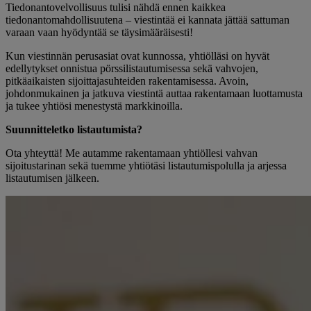
Tiedonantovelvollisuus tulisi nähdä ennen kaikkea
tiedonantomahdollisuutena – viestintää ei kannata jättää sattuman
varaan vaan hyödyntää se täysimääräisesti!
Kun viestinnän perusasiat ovat kunnossa, yhtiölläsi on hyvät
edellytykset onnistua pörssilistautumisessa sekä vahvojen,
pitkäaikaisten sijoittajasuhteiden rakentamisessa. Avoin,
johdonmukainen ja jatkuva viestintä auttaa rakentamaan luottamusta
ja tukee yhtiösi menestystä markkinoilla.
Suunnitteletko listautumista?
Ota yhteyttä! Me autamme rakentamaan yhtiöllesi vahvan
sijoitustarinan sekä tuemme yhtiötäsi listautumispolulla ja arjessa
listautumisen jälkeen.