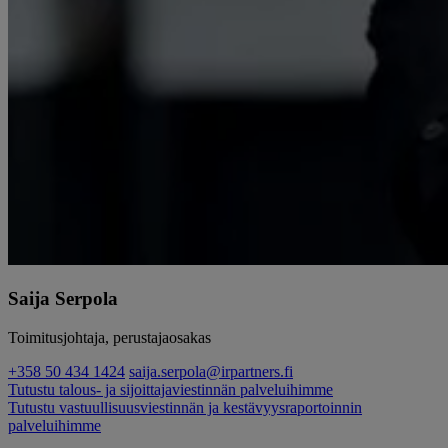
Saija Serpola
Toimitusjohtaja, perustajaosakas
+358 50 434 1424
saija.serpola@irpartners.fi
Tutustu talous- ja sijoittajaviestinnän palveluihimme
Tutustu vastuullisuusviestinnän ja kestävyysraportoinnin
palveluihimme