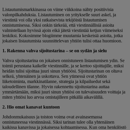
Listautumismarkkinassa on viime viikkoina nähty positiivisia
valonpilkahduksia. Listautuminen on yritykselle suuri askel, ja
viestintä voi olla yksi ratkaisevista tekijöistä listautumisen
onnistumisessa. Siksi onkin tärkeää, että viestinnällisiä asioita
valmistellaan hyvissä ajoin eikä jätetä viestintää ketjun viimeiseksi
lenkiksi. Kokosimme blogiimme muutamia keskeisiä asioita, jotka
jokaisen listautumista suunnittelevan yhtiön tulisi ottaa huomioon.
1. Rakenna vahva sijoitustarina – se on sydän ja sielu
Vahva sijoitustarina on jokaisen onnistuneen listautumisen ydin. Se
toimii perustana kaikelle viestinnälle, ja se kertoo sijoittajille, miksi
heidän tulisi sijoittaa juuri sinun yhtiöösi. Sijoitustarinan on oltava
selkeä, yhtenäinen ja uskottava. Sen ytimessä ovat yhtiön
liiketoiminta, markkinatilanne, strategia ja kilpailuedut sekä
taloudellinen tilanne. Hyvin rakennettu sijoitustarina auttaa
ymmärtämään, miksi juuri sinun yhtiösi on tulevaisuuden voittaja ja
miten yhtiösi luo arvoa omistajilleen pitkällä aikavälillä.
2. Hio omat kanavat kuntoon
Johdonmukaisuus ja toiston voima ovat avainasemassa
onnistuneessa viestinnässä. Siksi tarinan tulee olla yhtenäinen
kaikissa kanavissa ja jokaisessa kohtaamisessa. Kun oma henkilöstö