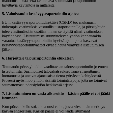
mahdollisuuksia sekä kehitettävä seurantaan ja raportointiin
tarvittavia käytäntöjä ja mittareita.
5. Valmistaudu kestävyysraportointiin ajoissa
EU:n kestävyysraportointidirektiivi (CSRD) tuo mukanaan
tiukempia vaatimuksia vastuullisuusraportoinnille, ja pörssiyhtiön
tulee viestinnässään osoittaa, miten se täyttää nämä vaatimukset
käytännössä. Listautumista suunnittelevan yhtiön kannattaakin
varautua kestävyysraportointiin hyvissä ajoin, jotta kasvavat
kestävyysraportointivaateet eivät aiheuta yllätyksiä listautumisen
jälkeen.
6. Harjoittele talousraportointia etukäteen
Totuttaudu pörssiyhtiöiltä vaadittavaan talousraportointiin jo ennen
listautumista. Säännölliset talouskatsaukset lisäävät sijoittajien
luottamusta ja antavat ajantasaista tietoa yrityksen kehityksestä.
Prosessi myös hioo yhtiön sisäisiä toimintatapoja, jotta ne toimivat
saumattomasti pörssiyhtiön hetkisessä arjessa.
7. Listautuminen on vasta alkusoitto – käsien päälle ei voi jäädä
istumaan
Kun pörssin kello soi, alkaa uusi vaihe, jossa viestinnän merkitys
kasvaa entisestään. Käsien päälle ei voi jäädä istumaan!